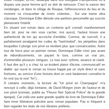
disparu une jeune femme qu’il se doit de retrouver. C'est la saison des
vendanges, et dans le sillage de Rouque, l'effervescence du lieu et du
moment va s'exacerber de morts violentes... Sur une trame ultra
classique, Dominique Edler déroule une partition personnelle qui suscite
pleinement l'intérêt.
En situant son roman dans un contexte qu'il connaît manifestement
bien (et, pour ne rien vous cacher, moi aussi), l'auteur trouve une
authenticité de ton qui accroche d’emblée. Comme, de surcroît, il a
parfaitement amalgamé les codes du "hard-boiled", les péripéties dans
lesquelles il plonge son privé se révèlent plus que convaincantes. Autre
tour de force pour un premier roman, Dominique Edler n'est pas avare
de rebondissements, se payant le luxe, comme un vrai pro,
d’entremêler plusieurs intrigues. Le tout avec rythme, aisance et clarté.
Il faut dire qu’il y a chez lui un évident plaisir d'écrire, communicatif en
diable: qui ouvre le roman se trouve happé par un style direct et sans
fioritures, au service d’une histoire dont on veut fatalement connaître le
fin mot (ou le mot "fin")...
À certains moments, la lecture de "Un privé en Champagne" m'a
renvoyé à celle, déjà lointaine, de David Morgon (nom de l'auteur et de
son privé lyonnais, publié au "Fleuve Noir Spécial Police" de la grande
époque). Car voilà une autre grande qualité du livre de Dominique Edler:
faire rimer littérature policière avec roman populaire. Pas si fréquent à
bien regarder les étals de nos libraires préférés...