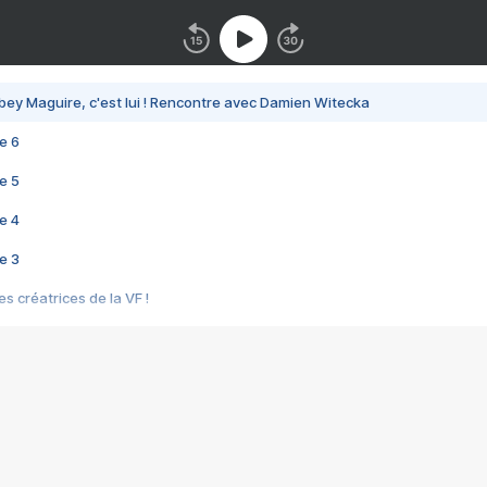
bey Maguire, c'est lui ! Rencontre avec Damien Witecka
e 6
e 5
e 4
e 3
s créatrices de la VF !
e 2
e 1
e Mektoub My Love arrive enfin ! Rencontre avec Shaïn Boumedine et Sal
i : après Toni en famille