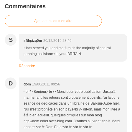
Commentaires
Ajouter un commentaire
S
sfthpizq0m
20/12/2019 23:46
It has served you and me furnish the majority of natural
penning assistance to your BRITAIN.
Répondre
D
dom
19/06/2011 09:56
<br /> Bonjour,<br /> Merci pour votre publication. Jusqu'à
maintenant, les retours sont globalement positifs, j'ai fait une
séance de dédicaces dans un librairie de Bar-sur-Aube hier.
Nul n'est prophète en son pays<br /> dit-on, mais mon livre a
été bien acueilli. quelques critiques sur mon blog
http://dom.edler.over-blog.com. D'autres suivront.<br /> Merci
encore.<br /> Dom Edler<br /> <br /> <br />