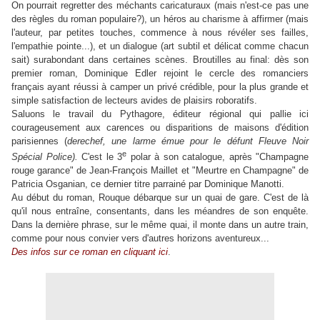
On pourrait regretter des méchants caricaturaux (mais n'est-ce pas une
des règles du roman populaire?), un héros au charisme à affirmer (mais
l'auteur, par petites touches, commence à nous révéler ses failles,
l'empathie pointe...), et un dialogue (art subtil et délicat comme chacun
sait) surabondant dans certaines scènes. Broutilles au final: dès son
premier roman, Dominique Edler rejoint le cercle des romanciers
français ayant réussi à camper un privé crédible, pour la plus grande et
simple satisfaction de lecteurs avides de plaisirs roboratifs.
Saluons le travail du Pythagore, éditeur régional qui pallie ici
courageusement aux carences ou disparitions de maisons d'édition
parisiennes (
derechef, une larme émue pour le défunt Fleuve Noir
e
Spécial Police).
C'est le 3
polar à son catalogue, après "Champagne
rouge garance" de Jean-François Maillet et "Meurtre en Champagne" de
Patricia Osganian, ce dernier titre parrainé par Dominique Manotti.
Au début du roman, Rouque débarque sur un quai de gare. C'est de là
qu'il nous entraîne, consentants, dans les méandres de son enquête.
Dans la dernière phrase, sur le même quai, il monte dans un autre train,
comme pour nous convier vers d'autres horizons aventureux...
Des infos sur ce roman en cliquant ici
.