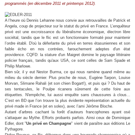
programmés (en décembre 2011 et printemps 2012).
A l’heure où Dennis Lehanne nous convie aux retrouvailles de Patrick et
Angela, coup de projecteur sur le statut du privé en France. L’enquêteur
privé est une excroissance du libéralisme économique, électron libre
sociétal, tandis que le flic est un fonctionnaire formaté pour maintenir
l’ordre établi. D'où la déferlante du privé en terres étasuniennes et son
faible écho en nos contrées, farouchement adeptes d'un état
providence. CQFD: la stature d'un Maigret domine le paysage littéraire
policier français, tandis qu'aux USA, ce sont celles de Sam Spade et
Philip Marlowe.
Bien sûr, il y eut Nestor Burma, ce qui nous ramène quand même au
milieu du siècle dernier. Plus proche de nous, Eugène Tarpon, Louise
Morvan, Slimane Rahali (et son chien Bogart!), et puis qui ? Du haut de
ses tentacules, le Poulpe ricanera sûrement de cette foire aux
étiquettes. N'empêche, lui aussi enquête sans chaussures à clous...
C’est en BD que l’on trouve la plus évidente représentation actuelle du
privé made in France (et en solex), avec l’ami Jérôme Bloche.
Autant d’arbres cachant la forêt d’auteurs francophones ayant osé
s'attaquer au Mythe. Efforts probants parfois. Ainsi ceux de Dominique
Edler, dont "
Un privé en Champagne
" vient de paraître aux éditions Le
Pythagore.
Didier Rouque, ex-flic, débarque dans une bourgade champenoise où a