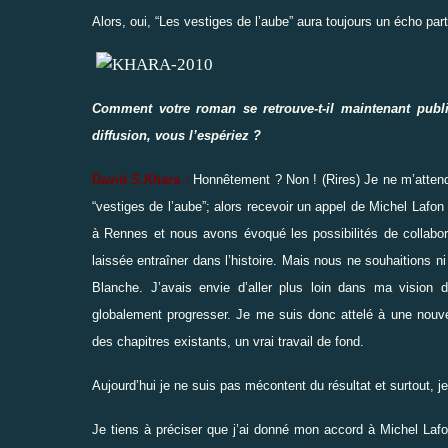
Alors, oui,
“
Les vestiges de l’aube
”
aura toujours un écho parti
Comment votre roman se retrouve-t-il maintenant publi
diffusion, vous l’espériez ?
David S.Khara :
Honnêtement ? Non ! (Rires) Je ne m’atten
“
vestiges de l’aube
”
;
alors recevoir un appel de Michel Lafo
à Rennes et nous avons évoqué les possibilités de collaborat
laissé
e
entraîner dans l’histoire. Mais nous ne souhaitions n
Blanche. J’avais envie d’aller plus loin dans ma vision
globalement progresser. Je me suis donc attelé à une nouvelle
des chapitres existants, un vrai travail de fond.
Aujourd’hui je ne suis pas mécontent du résultat et surtout, j
Je tiens à préciser que j’ai donné mon accord à Michel Lafo