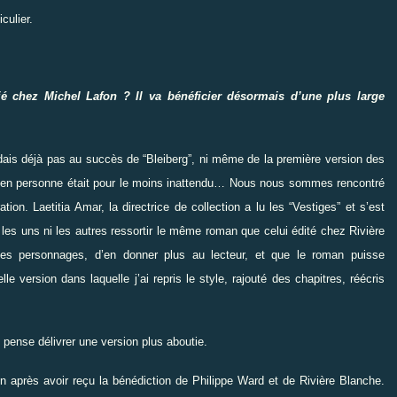
culier.
é chez Michel Lafon ? Il va bénéficier désormais d’une plus large
dais déjà pas au succès de
“
Bleiberg
”
, ni même de la première version des
n en personne était pour le moins inattendu… Nous nous sommes rencontré
ion. Laetitia Amar, la directrice de collection a lu les
“
Vestiges
”
et s’est
i les uns ni les autres ressortir le même roman que celui édité chez Rivière
 des personnages, d’en donner plus au lecteur, et que le roman puisse
 version dans laquelle j’ai repris le style, rajouté des chapitres, réécris
e pense délivrer une version plus aboutie.
n après avoir reçu la bénédiction de Philippe Ward et de Rivière Blanche.