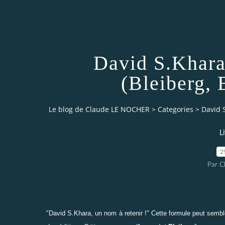
David S.Khara
(Bleiberg, 
Le blog de Claude LE NOCHER
>
Categories
>
David S
L
2
Par 
"David S.Khara, un nom à retenir !" Cette formule peut sembler 