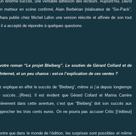
un énorme succès, une véritable adhésion des lecteurs. Aujourd’hui, David
’un metteur en scène confirmé, Alain Berbérian (réalisateur de
“
Six-Pack
”
,
ara publie chez Michel Lafon une version réécrite et affinée de son tout
 il a accepté de répondre à quelques questions.
 votre roman
“
Le projet Bleiberg
”
. Le soutien de Gérard Collard et de
nternet, et un peu chance : est-ce l’explication de ces ventes ?
 explique en effet le succès
de
“
Bleiberg
”
, même si j’ai depuis longtemps
uccès…(Rires). Il est évident que Gérard Collard et Marina Carrère
lièrement dans cette aventure, c’est
que
“
Bleiberg
”
doit son succès aux
 approcher les trois cents euros. On ne pourra pas accuser
Critic [l’éditeur]
ontre que dans le monde de l’édition, les surprises sont possibles et même