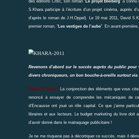
des éditions Critic, son roman
“
Le projet Bleiberg
”
a connu 
S.Khara participe à l’écriture d’un projet cinéma, auprès d
d’après le roman de J.H.Oppel). Le 19 mai 2011, David S.Kh
premier roman,
“
Les vestiges de l’aube
”
. En avant-première,
Revenons d’abord sur le succès auprès du public pour
divers chroniqueurs, un bon bouche-à-oreille surtout via I
David S.Khara :
La conjonction des éléments que vous citez
renoncé à essayer de comprendre les mécaniques de ce s
d’Encausse ont joué un rôle capital. Ce que j’aime particu
libraires et aux lecteurs. Le budget marketing du livre doit
d’avoir donné dans le matraquage publicitaire !
Je ne me risquerai pas à décortiquer ce succès, mais il dém