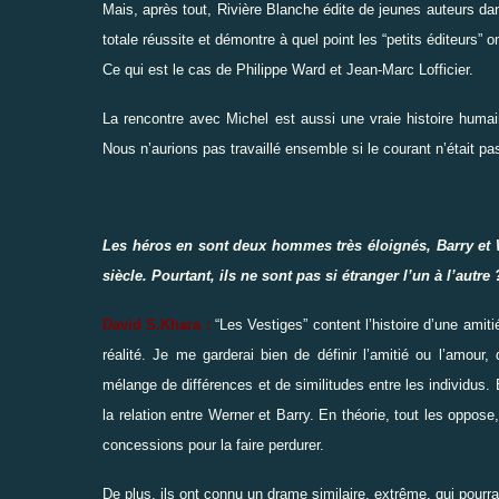
Mais, après tout, Rivière Blanche édite de jeunes auteurs dans 
totale réussite et démontre à quel point les
“
petits éditeurs
”
on
C
e qui est le cas de Philippe Ward et Jean-Marc Lofficier.
La rencontre avec Michel est aussi une vraie histoire humain
Nous n’aurions pas travaillé ensemble si le courant n’était pa
Les héros en sont deux hommes très éloignés, Barry et W
siècle. Pourtant, ils ne sont pas si étranger l’un à l’autre 
David S.Khara :
“
Les Vestiges
”
content l’histoire d’une amit
réalité. Je me garderai bien de définir l’amitié ou l’amour
mélange de différences et de similitudes entre les individus. E
la relation entre Werner et Barry. En théorie, tout les oppose,
concessions pour la faire perdurer.
De plus, ils ont connu un drame similaire, extrême, qui pourra