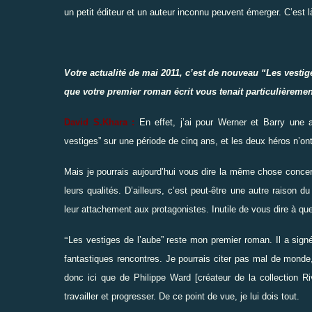
un petit éditeur et un auteur inconnu peuvent émerger. C’est l
Votre actualité de mai 2011, c’est de nouveau
“
Les vestig
que votre premier roman écrit vous tenait particulièreme
David S.Khara :
En effet, j’ai pour Werner et Barry une a
vestiges
”
sur une période de cinq ans, et les deux héros n’
Mais je pourrais aujourd’hui vous dire la même chose conce
leurs qualités. D’ailleurs, c’est peut-être une autre raison 
leur attachement aux protagonistes. Inutile de vous dire à quel 
“
Les vestiges de l’aube
”
reste mon premier roman. Il a sign
fantastiques rencontres. Je pourrais citer pas mal de monde, a
donc ici que de Philippe Ward [
créateur de la collection R
travailler et progresser. De ce point de vue, je lui dois tout.