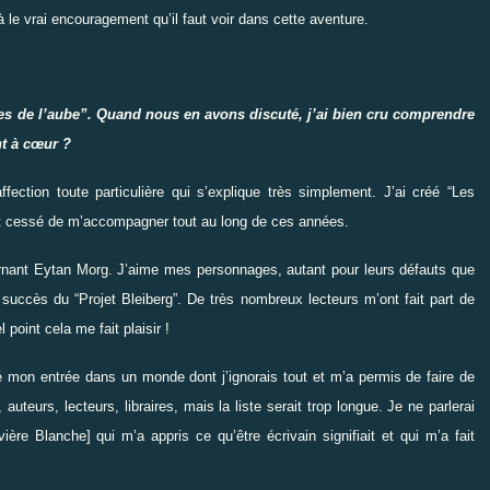
à le vrai encouragement qu’il faut voir dans cette aventure.
es de l’aube
”
.
Quand nous en avons discuté, j’ai bien cru comprendre
nt à cœur ?
ffection toute particulière qui s’explique très simplement. J’ai créé
“
Les
ont cessé de m’accompagner tout au long de ces années.
rnant Eytan Morg. J’aime mes personnages, autant pour leurs défauts que
du succès du
“
Projet Bleiberg
”
. De très nombreux lecteurs m’ont fait part de
point cela me fait plaisir !
é mon entrée dans un monde dont j’ignorais tout et m’a permis de faire de
uteurs, lecteurs, libraires, mais la liste serait trop longue. Je ne parlerai
ivière Blanche]
qui m’a appris ce qu’être écrivain signifiait et qui m’a fait