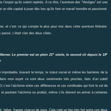
l’espoir qu’ils soient repérés. A ce titre, l’aventure des
“
Vestiges
”
est une
t un rôle capital à jouer dès lors qu’ils font un travail honnête et
passionné.
e, et c’est ce qui compte le plus pour moi dans cette aventure littéraire.
s passé, c’était clair des deux côtés.
e
e
erner. Le premier est en plein 21
siècle, le second vit depuis le 19
?
ié improbable, bravant le temps, le statut social et même les barrières de la
, dans mon esprit ce sont deux sentiments très proches, faits d’un subtil
t c’est l’alchimie entre ces différences et ces similitudes qui font le sel de
 et pourtant l’alchimie se produit, même s’ils doivent en arriver à certaines
it, hélas, frapper chacun de nous. Cela créé un lien très fort entre ces deux