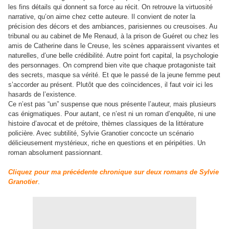
les fins détails qui donnent sa force au récit. On retrouve la virtuosité
narrative, qu’on aime chez cette auteure. Il convient de noter la
précision des décors et des ambiances, parisiennes ou creusoises. Au
tribunal ou au cabinet de Me Renaud, à la prison de Guéret ou chez les
amis de Catherine dans le Creuse, les scènes apparaissent vivantes et
naturelles, d’une belle crédibilité. Autre point fort capital, la psychologie
des personnages. On comprend bien vite que chaque protagoniste tait
des secrets, masque sa vérité. Et que le passé de la jeune femme peut
s’accorder au présent. Plutôt que des coïncidences, il faut voir ici les
hasards de l’existence.
Ce n’est pas
“
un
”
suspense que nous présente l’auteur, mais plusieurs
cas énigmatiques. Pour autant, ce n’est ni un roman d’enquête, ni une
histoire d’avocat et de prétoire, thèmes classiques de la littérature
policière. Avec subtilité, Sylvie Granotier concocte un scénario
délicieusement mystérieux, riche en questions et en péripéties. Un
roman absolument passionnant.
Cliquez pour ma précédente chronique sur deux romans de Sylvie
Granotier
.