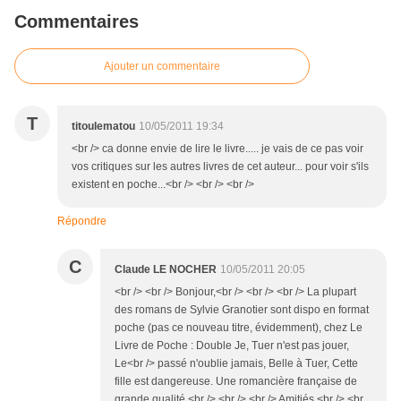
Commentaires
Ajouter un commentaire
T
titoulematou
10/05/2011 19:34
<br /> ca donne envie de lire le livre..... je vais de ce pas voir
vos critiques sur les autres livres de cet auteur... pour voir s'ils
existent en poche...<br /> <br /> <br />
Répondre
C
Claude LE NOCHER
10/05/2011 20:05
<br /> <br /> Bonjour,<br /> <br /> <br /> La plupart
des romans de Sylvie Granotier sont dispo en format
poche (pas ce nouveau titre, évidemment), chez Le
Livre de Poche : Double Je, Tuer n'est pas jouer,
Le<br /> passé n'oublie jamais, Belle à Tuer, Cette
fille est dangereuse. Une romancière française de
grande qualité.<br /> <br /> <br /> Amitiés.<br /> <br