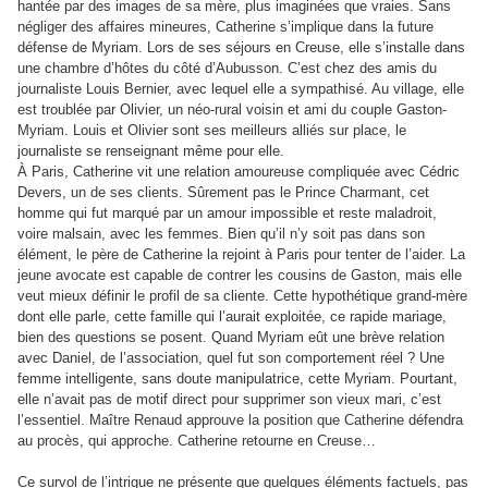
hantée par des images de sa mère, plus imaginées que vraies. Sans
négliger des affaires mineures, Catherine s’implique dans la future
défense de Myriam. Lors de ses séjours en Creuse, elle s’installe dans
une chambre d’hôtes du côté d’Aubusson. C’est chez des amis du
journaliste Louis Bernier, avec lequel elle a sympathisé. Au village, elle
est troublée par Olivier, un néo-rural voisin et ami du couple Gaston-
Myriam. Louis et Olivier sont ses meilleurs alliés sur place, le
journaliste se renseignant même pour elle.
À Paris, Catherine vit une relation amoureuse compliquée avec Cédric
Devers, un de ses clients. Sûrement pas le Prince Charmant, cet
homme qui fut marqué par un amour impossible et reste maladroit,
voire malsain, avec les femmes. Bien qu’il n’y soit pas dans son
élément, le père de Catherine la rejoint à Paris pour tenter de l’aider. La
jeune avocate est capable de contrer les cousins de Gaston, mais elle
veut mieux définir le profil de sa cliente. Cette hypothétique grand-mère
dont elle parle, cette famille qui l’aurait exploitée, ce rapide mariage,
bien des questions se posent. Quand Myriam eût une brève relation
avec Daniel, de l’association, quel fut son comportement réel ? Une
femme intelligente, sans doute manipulatrice, cette Myriam. Pourtant,
elle n’avait pas de motif direct pour supprimer son vieux mari, c’est
l’essentiel. Maître Renaud approuve la position que Catherine défendra
au procès, qui approche. Catherine retourne en Creuse…
Ce survol de l’intrigue ne présente que quelques éléments factuels, pas