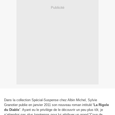
Publicité
Dans la collection Spécial-Suspense chez Albin Michel, Sylvie
Granotier publie en janvier 2011 son nouveau roman intitulé
“
La Rigole
du Diable
”
. Ayant eu le privilège de le découvrir un peu plus tôt, je
n’attendrai pas plus longtemps pour lui attribuer un grand
“
Coup de