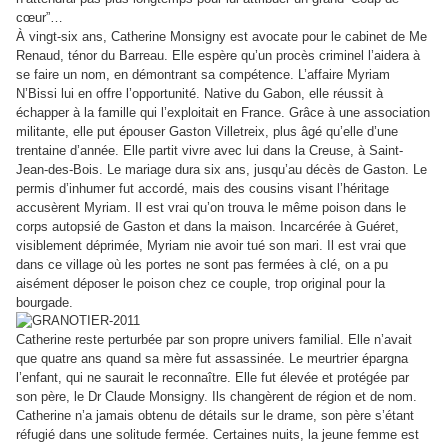
cœur
”
…
À vingt-six ans, Catherine Monsigny est avocate pour le cabinet de Me
Renaud, ténor du Barreau. Elle espère qu’un procès criminel l’aidera à
se faire un nom, en démontrant sa compétence. L’affaire Myriam
N’Bissi lui en offre l’opportunité. Native du Gabon, elle réussit à
échapper à la famille qui l’exploitait en France. Grâce à une association
militante, elle put épouser Gaston Villetreix, plus âgé qu’elle d’une
trentaine d’année. Elle partit vivre avec lui dans la Creuse, à Saint-
Jean-des-Bois. Le mariage dura six ans, jusqu’au décès de Gaston. Le
permis d’inhumer fut accordé, mais des cousins visant l’héritage
accusèrent Myriam. Il est vrai qu’on trouva le même poison dans le
corps autopsié de Gaston et dans la maison. Incarcérée à Guéret,
visiblement déprimée, Myriam nie avoir tué son mari. Il est vrai que
dans ce village où les portes ne sont pas fermées à clé, on a pu
aisément déposer le poison chez ce couple, trop original pour la
bourgade.
Catherine reste perturbée par son propre univers familial. Elle n’avait
que quatre ans quand sa mère fut assassinée. Le meurtrier épargna
l’enfant, qui ne saurait le reconnaître. Elle fut élevée et protégée par
son père, le Dr Claude Monsigny. Ils changèrent de région et de nom.
Catherine n’a jamais obtenu de détails sur le drame, son père s’étant
réfugié dans une solitude fermée. Certaines nuits, la jeune femme est