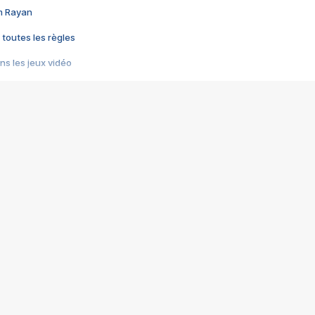
im Rayan
 toutes les règles
s les jeux vidéo
us choquant de Rockstar ? - Le scandale BULLY
e plus moche de Steam
du RÊVE tourne au CAUCHEMAR
pendant 8 heures
it… à tort
umiliés par un jeu vidéo
ire - Final Fantasy 8
ti un empire - Age of Empires
story DOFUS