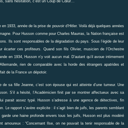
Mais, sans hésitation, c’est un Coup de Cœur…
 en 1933, année de la prise de pouvoir d’Hitler. Voilà déjà quelques années
Allemagne. Pour Husson comme pour Charles Maurras, la Nation française est
ons. Ils sont responsables de la dégradation du pays. Sous l’égide de leur
 écarter ces profiteurs. Quand son fils Olivier, musicien de l’Orchestre
de en 1934, Husson n’y voit aucun mal. D’autant qu’il avoue intimement
 Allemande, rien de comparable avec la horde des étrangers apatrides et
fait de la France un dépotoir.
de sa fille Jeanne, c’est son épouse qui est atteinte d’une tumeur. Une
on. S’il a hésité, l’Académicien finit par se montrer affectueux avec sa
t lui parait assez typé. Husson s’adresse à une agence de détectives, fin
 Le rapport s’avère explicite : il s’agit bien de juifs, les parents semblant
il garde une haine profonde envers tous les juifs, Husson est plus modéré
ment amoureux :
“
Concernant Ilse, on ne pouvait la tenir responsable de la