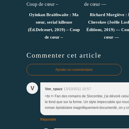
Oyinkan Braithwaite : Ma
Richard Morgiève : 
sœur, serial killeuse
Cherokee (Joëlle Losf
(Éd.Delcourt, 2019) – Coup
Éditions, 2019) — Cou
de cœur –
cœur —
Commenter cet article
Ajouter un commentaire
V
Von_spazz
13/10/2011 10:57
<br /> Fan des romains de Slocombe, j'ai dévoré celui
le fond que sur la forme. Un style impeccable qui nou
roman épistolaire magnifiquement documenté, on y croit
Répondre