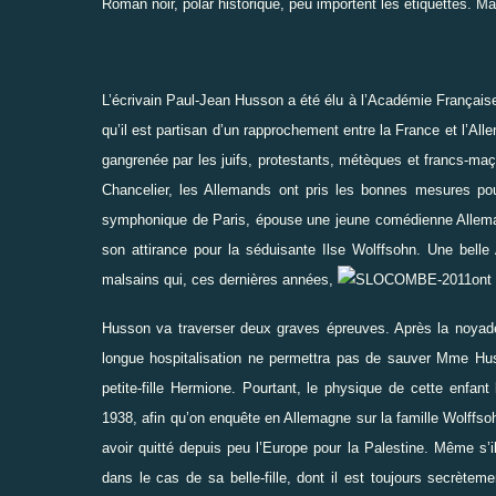
Roman noir, polar historique, peu importent les étiquettes. 
L’écrivain Paul-Jean Husson a été élu à l’Académie Française
qu’il est partisan d’un rapprochement entre la France et l’
gangrenée par les juifs, protestants, métèques et francs-maç
Chancelier, les Allemands ont pris les bonnes mesures pour
symphonique de Paris, épouse une jeune comédienne Alleman
son attirance pour la séduisante Ilse Wolffsohn. Une belle
malsains qui, ces dernières années,
ont 
Husson va traverser deux graves épreuves. Après la noyade 
longue hospitalisation ne permettra pas de sauver Mme Huss
petite-fille Hermione. Pourtant, le physique de cette enfan
1938, afin qu’on enquête en Allemagne sur la famille Wolffsohn.
avoir quitté depuis peu l’Europe pour la Palestine. Même s’
dans le cas de sa belle-fille, dont il est toujours secrète