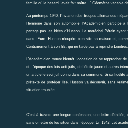
famille où le hasard l’avait fait naître…
”
Géométrie variable de
Au printemps 1940, l’invasion des troupes allemandes n’épar
Hermione dans son automobile, l’Académicien participe à 
partage pas les idées d’Husson. Le maréchal Pétain ayant fa
dans l’Eure. Husson récupère bien vite sa maison et, comm
Contrairement à son fils, qui ne tarde pas à rejoindre Londre
L’Académicien trouve bientôt l’occasion de se rapprocher de sa
ci. L’époque des lois anti-juifs, de l’étoile jaune et autres in
un article le seul juif connu dans sa commune. Si sa fidélité
prétexte de protéger Ilse. Husson va découvrir, sans vraim
situation troublée…
C’est à travers une longue confession, une lettre détaillée
sans omettre de les situer dans l’époque. En 1942, cet acad