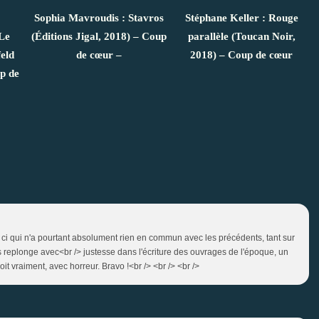
Sophia Mavroudis : Stavros
Stéphane Keller : Rouge
Le
(Éditions Jigal, 2018) – Coup
parallèle (Toucan Noir,
eld
de cœur –
2018) – Coup de cœur
p de
 ci qui n'a pourtant absolument rien en commun avec les précédents, tant sur
s replonge avec<br /> justesse dans l'écriture des ouvrages de l'époque, un
 vraiment, avec horreur. Bravo !<br /> <br /> <br />