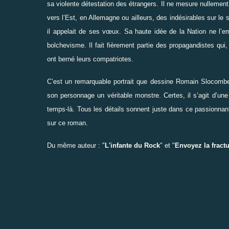
sa violente détestation des étrangers. Il ne mesure nullement 
vers l’Est, en Allemagne ou ailleurs, des indésirables sur le s
il appelait de ses vœux. Sa haute idée de la Nation ne l’em
bolchevisme. Il fait fièrement partie des propagandistes qu
ont berné leurs compatriotes.
C’est un remarquable portrait que dessine Romain Slocombe d
son personnage un véritable monstre. Certes, il s’agit d’un
temps-là. Tous les détails sonnent juste dans ce passionnant e
sur ce roman.
Du même auteur : "
L'infante du Rock
" et "
Envoyez la fract