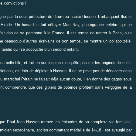
s convictions !
gne pas la sous-préfecture de l’Eure où habite Husson. Embarquant Ilse et
l’Exode. Un hasard le fait côtoyer Man Ray, photographe célèbre qui ne
it don de sa personne à la France, il est temps de rentrer à Paris, puis
e beaucoup d’autres écrivains de son temps, se montre un collabo zélé.
s, tandis qu’Ilse accouche d’un second enfant.
 belle-fille, et fait en sorte qu’on n’enquête pas sur les origines de celle-
terdictions, est loin de déplaire à Husson. Il ne se prive pas de dénoncer dans
 au maréchal Pétain ne faisait déjà aucun doute, il en donne des gages sous
ent comprendre, que des gibiers de potence profitent sans vergogne de la
, que Paul-Jean Husson retrace les épisodes de sa complexe vie familiale,
émicien sexagénaire, ancien combattant médaillé de 14-18 , est aveuglé par