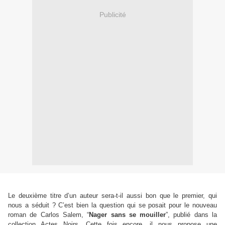
Publicité
Le deuxième titre d’un auteur sera-t-il aussi bon que le premier, qui
nous a séduit ? C’est bien la question qui se posait pour le nouveau
roman de Carlos Salem,
“
Nager sans se mouiller
”
, publié dans la
collection Actes Noirs. Cette fois encore, il nous propose une