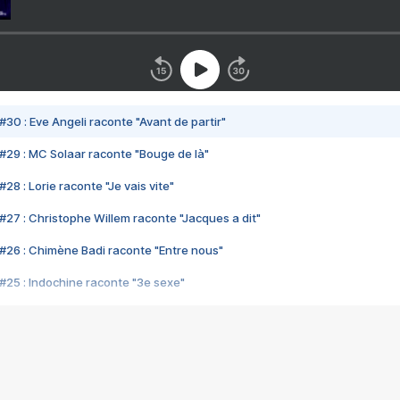
#30 : Eve Angeli raconte "Avant de partir"
#29 : MC Solaar raconte "Bouge de là"
28 : Lorie raconte "Je vais vite"
#27 : Christophe Willem raconte "Jacques a dit"
#26 : Chimène Badi raconte "Entre nous"
#25 : Indochine raconte "3e sexe"
#24 : Zaho raconte "C'est chelou"
#23 : Patrick Bruel raconte "Au café des délices"
#22 : Kyo raconte "Le chemin"