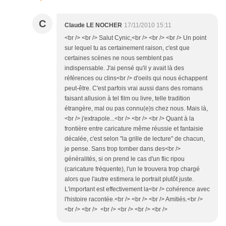
C
Claude LE NOCHER
17/11/2010 15:11
<br /> <br /> Salut Cynic,<br /> <br /> <br /> Un point
sur lequel tu as certainement raison, c'est que
certaines scènes ne nous semblent pas
indispensable. J'ai pensé qu'il y avait là des
références ou clins<br /> d'oeils qui nous échappent
peut-être. C'est parfois vrai aussi dans des romans
faisant allusion à tel film ou livre, telle tradition
étrangère, mal ou pas connu(e)s chez nous. Mais là,
<br /> j'extrapole...<br /> <br /> <br /> Quant à la
frontière entre caricature même réussie et fantaisie
décalée, c'est selon "la grille de lecture" de chacun,
je pense. Sans trop tomber dans des<br />
généralités, si on prend le cas d'un flic ripou
(caricature fréquente), l'un le trouvera trop chargé
alors que l'autre estimera le portrait plutôt juste.
L'important est effectivement la<br /> cohérence avec
l'histoire racontée.<br /> <br /> <br /> Amitiés.<br />
<br /> <br /> <br /> <br /> <br /> <br />