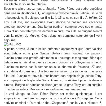
excellente et souriante intrigue.
Sous une allure assez neutre, Juanito Pérez Pérez est cadre supérieur
dans une multinationale. Quadragénaire divorcé d’avec Leticia, issue de
la bourgeoisie, il voit peu sa fille Leti, 15 ans, et son fils Antoñito, 10
ans. Cet été, son ex-épouse ayant décidé de passer ses vacances
avec son nouvel amant, Juanito va partir en camping avec ses enfants.
Il craint un contretemps de dernière minute, mais ils se dirigent bientôt
vers la région de Murcie. C’est dans un camping naturiste qu’il vont
séjourner.
À peine arrivés, Juanito et les enfants s’aperçoivent que leurs voisins
sont Leticia et le juge Gaspar Beltrán, son nouveau compagnon.
Juanito porte une grande admiration au courageux magistrat. Bien que
Leticia reste très directive, ils doivent pouvoir se côtoyer sans heurt.
Juanito ne tarde pas à tomber sous le charme de Yolanda, 27 ans,
animatrice du camping. Une fougueuse liaison qui ne déplait pas à sa
fille Leti. Juanito retrouve ici par hasard son copain de jeunesse Tony,
accompagné de la glaciale Sofia. Gamins, ils rêvèrent jadis de devenir
pirates. Borgne et handicapé d’une jambe, le gras Tony est aujourd’hui
un riche inventeur. Des vacances ordinaires, en perspective.
Le vrai visage de Juan Pérez Pérez est moins quelconque. Il est
employé comme tueur à gages par un cartel appelé l’Entreprise. Cette
activité criminelle l’a rendu riche. Chaperonné par le vieux Numéro 3,