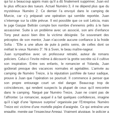
qui lui a beaucoup appris mais qu’il a dû finalement supprimer, Juan est
le plus efficace des tueurs. Actuel Numéro 3, il ne dépend plus que du
mystérieux Numéro 2. Ce dernier l’a envoyé dans le camping de
Murcie, car s’y préparait une opération qui semble reportée. Juan
s’interroge sur la cible prévue. Il est possible que ce soit Leticia, mais
le juge Gaspar Beltrá
n compte bon nombre d’ennemis prêts à le faire
assassiner. Suite à un problème avec un associé, son ami d’enfance
Tony peut aussi bien être la victime désignée. Se souvenant des
préceptes de son mentor, Juan n’accorde aucune confiance à la froide
Sofia :
“
Elle a une allure de pute à petits seins, de celles dont se
méfiait le vieux Numéro 3
”
. Ni à Sven, le beau maître-nageur.
Juan sympathise avec un professeur retraité, auteur de romans
policiers. Celui-ci l’invite même à découvrir la grotte secrète où il cultive
son inspiration. Entre ses enfants, le romancier et Yolanda, Juan
goûterait presque des vacances normales et agréables. L’arrivée au
camping de Numéro Treize, à la réputation justifiée de tueur sadique,
prouve à Juan que l’opération se poursuit. Il commence à penser que
son propre entourage court un réel danger. Beaucoup trop de
coïncidences, qui rendent suspects la plupart de ceux qu’il rencontre
dans le camping. Nargué par Numéro Treize, Juan ne craint pas de
l’affronter. Le romancier, auquel il a fait quelques confidences, imagine
qu’il s’agit d’une
“
épreuve surprise
”
organisée par l’Entreprise. Numéro
Treize est victime d’une mortelle piqûre d’araignée. Ce qui entraîne une
enquête, menée par l’inspecteur Arregui. Vraiment atypique, le policier a