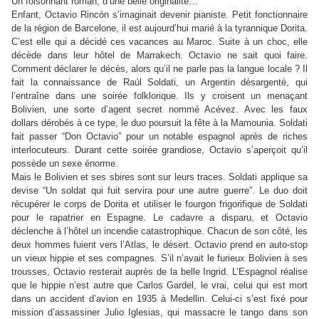
Un foisonnant roman, d’une belle originalité…
Enfant, Octavio Rincón s’imaginait devenir pianiste. Petit fonctionnaire
de la région de Barcelone, il est aujourd’hui marié à la tyrannique Dorita.
C’est elle qui a décidé ces vacances au Maroc. Suite à un choc, elle
décède dans leur hôtel de Marrakech. Octavio ne sait quoi faire.
Comment déclarer le décès, alors qu’il ne parle pas la langue locale ? Il
fait la connaissance de Raúl Soldati, un Argentin désargenté, qui
l’entraîne dans une soirée folklorique. Ils y croisent un menaçant
Bolivien, une sorte d’agent secret nommé Acévez. Avec les faux
dollars dérobés à ce type, le duo poursuit la fête à la Mamounia. Soldati
fait passer “Don Octavio” pour un notable espagnol après de riches
interlocuteurs. Durant cette soirée grandiose, Octavio s’aperçoit qu’il
possède un sexe énorme.
Mais le Bolivien et ses sbires sont sur leurs traces. Soldati applique sa
devise “Un soldat qui fuit servira pour une autre guerre”. Le duo doit
récupérer le corps de Dorita et utiliser le fourgon frigorifique de Soldati
pour le rapatrier en Espagne. Le cadavre a disparu, et Octavio
déclenche à l’hôtel un incendie catastrophique. Chacun de son côté, les
deux hommes fuient vers l’Atlas, le désert. Octavio prend en auto-stop
un vieux hippie et ses compagnes. S’il n’avait le furieux Bolivien à ses
trousses, Octavio resterait auprès de la belle Ingrid. L’Espagnol réalise
que le hippie n’est autre que Carlos Gardel, le vrai, celui qui est mort
dans un accident d’avion en 1935 à Medellin. Celui-ci s’est fixé pour
mission d’assassiner Julio Iglesias, qui massacre le tango dans son