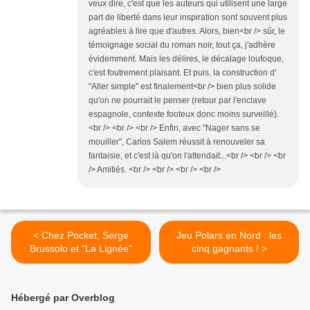
veux dire, c'est que les auteurs qui utilisent une large
part de liberté dans leur inspiration sont souvent plus
agréables à lire que d'autres. Alors, bien<br /> sûr, le
témoignage social du roman noir, tout ça, j'adhère
évidemment. Mais les délires, le décalage loufoque,
c'est foutrement plaisant. Et puis, la construction d'
"Aller simple" est finalement<br /> bien plus solide
qu'on ne pourrait le penser (retour par l'enclave
espagnole, contexte footeux donc moins surveillé).
<br /> <br /> <br /> Enfin, avec "Nager sans se
mouiller", Carlos Salem réussit à renouveler sa
fantaisie, et c'est là qu'on l'attendait...<br /> <br /> <br
/> Amitiés. <br /> <br /> <br /> <br />
< Chez Pocket, Serge
Jeu Polars en Nord : les
Brussolo et "La Lignée"
cinq gagnants ! >
Hébergé par Overblog