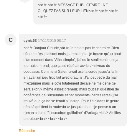
<br /> <br /> MESSAGE PUBLICITAIRE - NE
CLIQUEZ PAS SUR LEUR LIEN<br /> <br /> <br />
<br />
C
cynic63
17/11/2010 08:17
<br /> Bonjour Claude,<br /> Je ne dis pas le contraire. Bien
sûr que c'est plaisant mais, par exemple, je trouve qu'au bout
d'un moment dans "Aller simple", j'ai eu le sentiment que ça
tournait en rond, que ça se répétait au<br /> niveau du
coquasse. Comme si Salem avait usé la corde jusqu'à la fin,
en avait un peu trop fait avec gratuité. J'ai peut-être dû mal
m'exprimer mais le côté totalement décalé ne me gêne (je
serais<br /> même assez preneur) mais tout est question de
cohérence de l'ensemble et par moments (certes rares), j'ai
trouvé que ça ne se tenait plus trop. Pour finir, dans le genre
décalé qui tient la route<br /> jusqu'au bout, je pense à un
roman comme "L'escadron guillotine" d'Arriaga.<br /> Amitiés
en retour<br /> <br /> <br />
Répondre