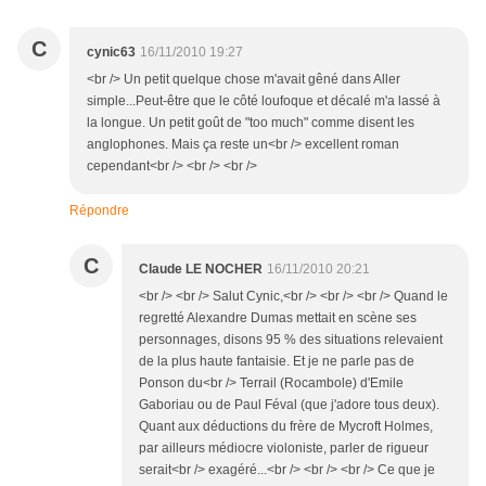
C
cynic63
16/11/2010 19:27
<br /> Un petit quelque chose m'avait gêné dans Aller
simple...Peut-être que le côté loufoque et décalé m'a lassé à
la longue. Un petit goût de "too much" comme disent les
anglophones. Mais ça reste un<br /> excellent roman
cependant<br /> <br /> <br />
Répondre
C
Claude LE NOCHER
16/11/2010 20:21
<br /> <br /> Salut Cynic,<br /> <br /> <br /> Quand le
regretté Alexandre Dumas mettait en scène ses
personnages, disons 95 % des situations relevaient
de la plus haute fantaisie. Et je ne parle pas de
Ponson du<br /> Terrail (Rocambole) d'Emile
Gaboriau ou de Paul Féval (que j'adore tous deux).
Quant aux déductions du frère de Mycroft Holmes,
par ailleurs médiocre violoniste, parler de rigueur
serait<br /> exagéré...<br /> <br /> <br /> Ce que je