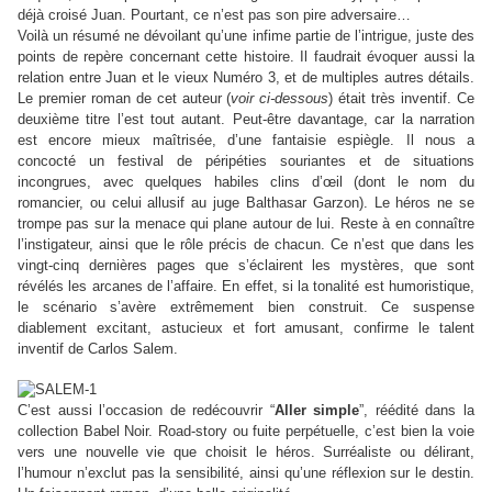
déjà croisé Juan. Pourtant, ce n’est pas son pire adversaire…
Voilà un résumé ne dévoilant qu’une infime partie de l’intrigue, juste des
points de repère concernant cette histoire. Il faudrait évoquer aussi la
relation entre Juan et le vieux Numéro 3, et de multiples autres détails.
Le premier roman de cet auteur (
voir ci-dessous
) était très inventif. Ce
deuxième titre l’est tout autant. Peut-être davantage, car la narration
est encore mieux maîtrisée, d’une fantaisie espiègle. Il nous a
concocté un festival de péripéties souriantes et de situations
incongrues, avec quelques habiles clins d’œil (dont le nom du
romancier, ou celui allusif au juge Balthasar Garzon). Le héros ne se
trompe pas sur la menace qui plane autour de lui. Reste à en connaître
l’instigateur, ainsi que le rôle précis de chacun. Ce n’est que dans les
vingt-cinq dernières pages que s’éclairent les mystères, que sont
révélés les arcanes de l’affaire. En effet, si la tonalité est humoristique,
le scénario s’avère extrêmement bien construit. Ce suspense
diablement excitant, astucieux et fort amusant, confirme le talent
inventif de Carlos Salem.
C’est aussi l’occasion de redécouvrir
“
Aller simple
”
, réédité dans la
collection Babel Noir. Road-story ou fuite perpétuelle, c’est bien la voie
vers une nouvelle vie que choisit le héros. Surréaliste ou délirant,
l’humour n’exclut pas la sensibilité, ainsi qu’une réflexion sur le destin.