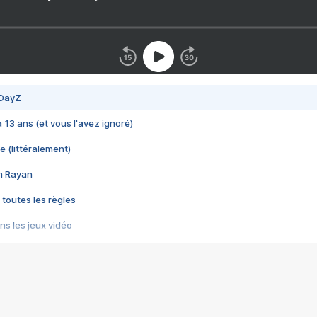
 DayZ
 a 13 ans (et vous l'avez ignoré)
e (littéralement)
im Rayan
 toutes les règles
s les jeux vidéo
us choquant de Rockstar ? - Le scandale BULLY
e plus moche de Steam
du RÊVE tourne au CAUCHEMAR