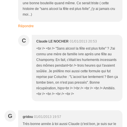
une bonne bouteille quand même. Ce serait triste ( cette
histoire de "sans alcool la fête est plus folle", j'y ai jamais cru
moi...)
Répondre
C
Claude LE NOCHER
01/01/2013 20:53
<br /> <br /> "Sans alcool la fête est plus folle" ? J'ai
connu une mère de famille ivre après une fête au
Champomy. En fait, c'était les hurlements incessants
des mômes pendant<br /> trois heures qui l'avaient
soûlée. Je préfère moi aussi cette formule qui fut
reprise par Coluche : "L'acool tue lentement ? Ben ça
tombe bien, on n'est pas pressés". Bonne
récupération, hips<br /> !<br /> <br /> <br /> Amitiés.
<br /> <br /> <br /> <br />
G
gridou
01/01/2013 19:57
Très bonne année à toi aussi Claude (c'est bon, je suis sur le