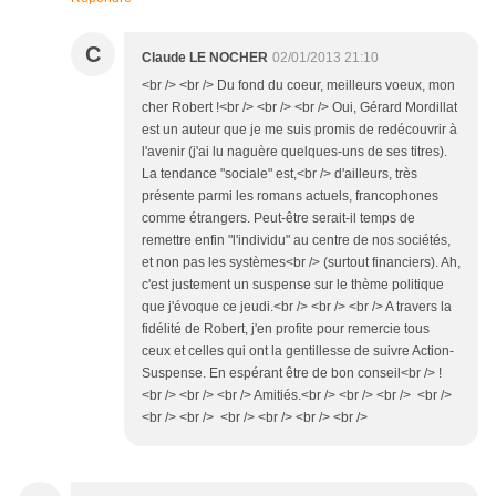
C
Claude LE NOCHER
02/01/2013 21:10
<br /> <br /> Du fond du coeur, meilleurs voeux, mon
cher Robert !<br /> <br /> <br /> Oui, Gérard Mordillat
est un auteur que je me suis promis de redécouvrir à
l'avenir (j'ai lu naguère quelques-uns de ses titres).
La tendance "sociale" est,<br /> d'ailleurs, très
présente parmi les romans actuels, francophones
comme étrangers. Peut-être serait-il temps de
remettre enfin "l'individu" au centre de nos sociétés,
et non pas les systèmes<br /> (surtout financiers). Ah,
c'est justement un suspense sur le thème politique
que j'évoque ce jeudi.<br /> <br /> <br /> A travers la
fidélité de Robert, j'en profite pour remercie tous
ceux et celles qui ont la gentillesse de suivre Action-
Suspense. En espérant être de bon conseil<br /> !
<br /> <br /> <br /> Amitiés.<br /> <br /> <br /> <br />
<br /> <br /> <br /> <br /> <br /> <br />