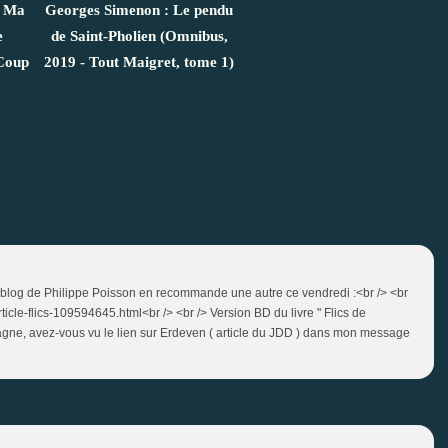
: Ma
Georges Simenon : Le pendu
e
de Saint-Pholien (Omnibus,
 Coup
2019 - Tout Maigret, tome 1)
e blog de Philippe Poisson en recommande une autre ce vendredi :<br /> <br
icle-flics-109594645.html<br /> <br /> Version BD du livre " Flics de
tagne, avez-vous vu le lien sur Erdeven ( article du JDD ) dans mon message