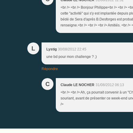
<br /> <br /> Bonjour Philippe<br /> <br /> <b
cette "activité" qui s'y est implantée depuis p
bédé de Sera d'après B.Desforges est probable
renseigne.<br /> <br /> <br /> Amitiés. <br /> <
L
Lystig
30/08/2012 22:45
une bd pour mon challenge ? ;)
Répondre
C
Claude LE NOCHER
31/08/2012 06:13
<br /> <br /> Ah, ça pourrait convenir à un "C
souriant, avant de présenter ce week-end une<
/>