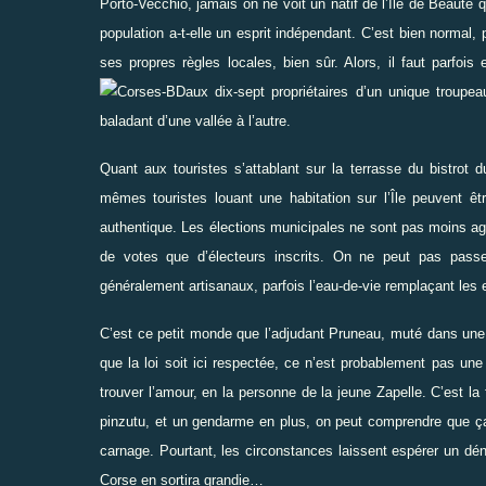
Porto-Vecchio, jamais on ne voit un natif de l’Île de Beauté 
population a-t-elle un esprit indépendant. C’est bien normal,
ses propres règles locales, bien sûr. Alors, il faut parfois
aux dix-sept propriétaires d’un unique troupea
baladant d’une vallée à l’autre.
Quant aux touristes s’attablant sur la terrasse du bistrot d
mêmes touristes louant une habitation sur l’Île peuvent êt
authentique. Les élections municipales ne sont pas moins agit
de votes que d’électeurs inscrits. On ne peut pas passer 
généralement artisanaux, parfois l’eau-de-vie remplaçant les e
C’est ce petit monde que l’adjudant Pruneau, muté dans une 
que la loi soit ici respectée, ce n’est probablement pas un
trouver l’amour, en la personne de la jeune Zapelle. C’est la f
pinzutu, et un gendarme en plus, on peut comprendre que ça l
carnage. Pourtant, les circonstances laissent espérer un d
Corse en sortira grandie…