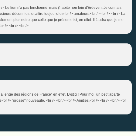
r /> Le lien n'a pas fonctionné, mais j'habite non loin d'Erdeven. Je connais
lusieurs décennies, et attire toujours les<br /> amateurs.<br /> <br /> <br /> La
ment plus noire que celle que je présente ici, en effet. Il faudra que je me
br /> <br /> <br />
hallenge des régions de France" en effet, Lystig ! Pour moi, un petit aparté
br /> "grosse" nouveauté. <br /> <br /> <br /> Amitiés.<br /> <br /> <br /> <br