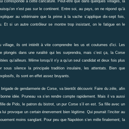
qui corresponde à cette caricature. Peut-être que dans quelques villages, la
 puisqu’on n’est pas sur le continent. Entre soi, au pays, on ne répond qu’à
 expliquer au vétérinaire que la prime à la vache s’applique dix-sept fois,
u. Et si un autre contrôleur se montre trop insistant, on le fatigue en le
u village, ils ont intérêt à vite comprendre les us et coutumes d’ici. Les
re plongés dans une ruralité qui les surprendra, mais c’est ça, la Corse
ées qu’ailleurs. Même lorsqu’il n’y a qu’un seul candidat et deux fois plus
sous silence la principale tradition insulaire, les attentats. Bien que
xplosifs, ils sont en effet assez bruyants.
brigade de gendarmerie de Corse, va bientôt découvrir. Faire du zèle, afin
e bonne idée. Pruneau va s’en rendre compte rapidement. Mais il va aussi
ille de Pido, le patron du bistrot, un pur Corse s’il en est. Sa fille avec un
ui provoque un certain énervement bien légitime. Qui pourrait l’inciter au
énouement moins sanglant. Pour peu que Napoléon s’en mêle finalement, la