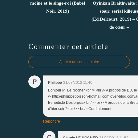
moine et le singe-roi (Babel
Oyinkan Braithwaite 
Noir, 2019)
sœur, serial killeus
(Éd.Delcourt, 2019) –
de cœur –
Commenter cet article
Ajouter un commentaire
P
Philippe
31/08/2012 11:40
Bonjour M. Le Nocher,<br /> <br /> A propos de BD, l
/> http://philippepoisson-hotmail.com.over-blog.com/art
Bénédicte Desforges.<br /> <br /> A propos de la Bre
d'hier soir ?<br /> <br /> Cordialement
Répondre
C
Claude LE NOCHER
31/08/2012 11:52