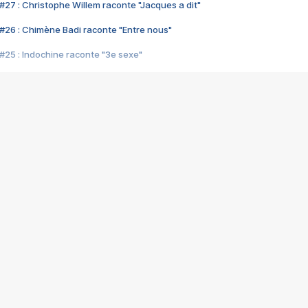
#27 : Christophe Willem raconte "Jacques a dit"
#26 : Chimène Badi raconte "Entre nous"
#25 : Indochine raconte "3e sexe"
#24 : Zaho raconte "C'est chelou"
#23 : Patrick Bruel raconte "Au café des délices"
#22 : Kyo raconte "Le chemin"
#21 : Nolwenn Leroy raconte "Cassé"
#20 : Patrick Hernandez raconte "Born to be alive"
#19 : Lorie raconte "Près de moi"
#18 : Michael Jones raconte "A nos actes manqués" (avec Jean-Jacque
#17 : Khaled raconte "Aïcha"
#16 : Corneille raconte "Parce qu'on vient de loin"
#15 : Indochine raconte "L'aventurier"