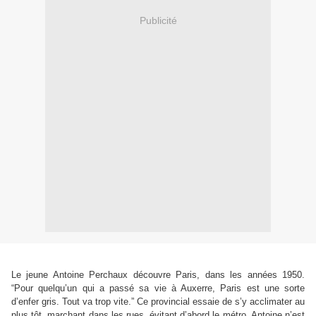
Publicité
Le jeune Antoine Perchaux découvre Paris, dans les années 1950.
“
Pour quelqu
’
un qui a passé sa vie à Auxerre, Paris est une sorte
d’enfer gris. Tout va trop vite.
”
Ce provincial essaie de s’y acclimater au
plus tôt, marchant dans les rues, évitant d’abord le métro. Antoine n’est