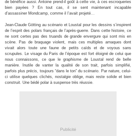
de bénéfice aussi. Antoine prend-il goût à cette vie, à ces escroqueries
bien payées ? En tout cas, il se sent maintenant incapable
d’assassiner Mondcamp, comme il l’avait projeté…
Jean-Claude Götting au scénario et Loustal pour les dessins s’inspirent
de l’esprit des polars français de l’après-guerre. Dans cette histoire, ce
ne sont certes pas des truands de grande envergure qui sont mis en
scène. Pas de braquage violent, mais ces multiples arnaques dont
vivait alors toute une faune de petits caïds et de voyous sans
scrupules. Le visage du Paris de l’époque est fort éloigné de celui que
nous connaissons, ce que le graphisme de Loustal rend de belle
manière. Inutile de vanter la qualité de son trait, parfois simplifié,
parfois plus précis, toujours
“
dans le ton
”
du scénario. Par nature, celui-
ci utilise quelques clichés, nostalgie oblige, mais reste solide et bien
construit. Une bédé polar à suspense très réussie.
Publicité