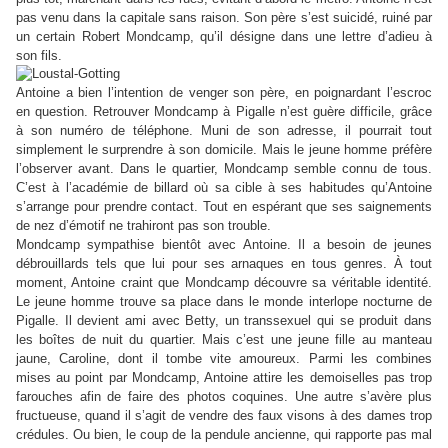
pas venu dans la capitale sans raison. Son père s’est suicidé, ruiné par
un certain Robert Mondcamp, qu’il désigne dans une lettre d’adieu à
son fils.
Antoine a bien l’intention de venger son père, en poignardant l’escroc
en question. Retrouver Mondcamp à Pigalle n’est guère difficile, grâce
à son numéro de téléphone. Muni de son adresse, il pourrait tout
simplement le surprendre à son domicile. Mais le jeune homme préfère
l’observer avant. Dans le quartier, Mondcamp semble connu de tous.
C’est à l’académie de billard où sa cible à ses habitudes qu’Antoine
s’arrange pour prendre contact. Tout en espérant que ses saignements
de nez d’émotif ne trahiront pas son trouble.
Mondcamp sympathise bientôt avec Antoine. Il a besoin de jeunes
débrouillards tels que lui pour ses arnaques en tous genres. À tout
moment, Antoine craint que Mondcamp découvre sa véritable identité.
Le jeune homme trouve sa place dans le monde interlope nocturne de
Pigalle. Il devient ami avec Betty, un transsexuel qui se produit dans
les boîtes de nuit du quartier. Mais c’est une jeune fille au manteau
jaune, Caroline, dont il tombe vite amoureux. Parmi les combines
mises au point par Mondcamp, Antoine attire les demoiselles pas trop
farouches afin de faire des photos coquines. Une autre s’avère plus
fructueuse, quand il s’agit de vendre des faux visons à des dames trop
crédules. Ou bien, le coup de la pendule ancienne, qui rapporte pas mal