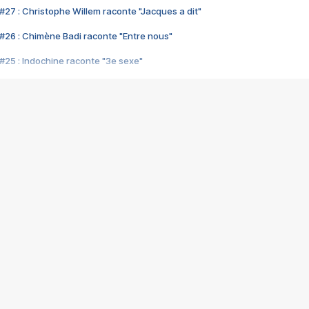
#27 : Christophe Willem raconte "Jacques a dit"
#26 : Chimène Badi raconte "Entre nous"
#25 : Indochine raconte "3e sexe"
#24 : Zaho raconte "C'est chelou"
#23 : Patrick Bruel raconte "Au café des délices"
#22 : Kyo raconte "Le chemin"
#21 : Nolwenn Leroy raconte "Cassé"
#20 : Patrick Hernandez raconte "Born to be alive"
#19 : Lorie raconte "Près de moi"
#18 : Michael Jones raconte "A nos actes manqués" (avec Jean-Jacque
#17 : Khaled raconte "Aïcha"
#16 : Corneille raconte "Parce qu'on vient de loin"