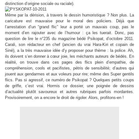
distinction d’origine sociale ou raciale).
Même par la dérision, à travers le dessin humoristique ? Non plus. La
caricature est mauvaise pour le moral des policiers. Déjà que
l’arrestation d’un
“
grand flic
”
leur a porté un mauvais coup, pas le
moment d’en rajouter avec de l’humour : ça les tuerait. Donc, pas
question de lire le n°235 du magazine bédé Psikopat, d’octobre 2011.
Carali, son rédacteur en chef (ancien du vrai Hara-Kiri et copain de
Siné), a la très mauvaise idée d’y proposer pour thème : la police. Ah,
ils doivent s’en donner à cœur joie, les méchants auteurs de bédés. En
réalité, on trouve dans ces pages des flics plein d’empathie, de
compréhension, cools et pacifistes, pétris de sensibilité; d’autres qui
jouent aux gendarmes et aux voleurs pour rire; même des Super gentils
flics. Pas si agressif, ce numéro de Psikopat ? Quelques petits coups
de griffe, c’est vrai. Hormis ce dossier, une poignée de dessins
d’actualité plutôt savoureux et autres rubriques parfois mordantes.
Provisoirement, on a encore le droit de rigoler. Alors, profitons-en !