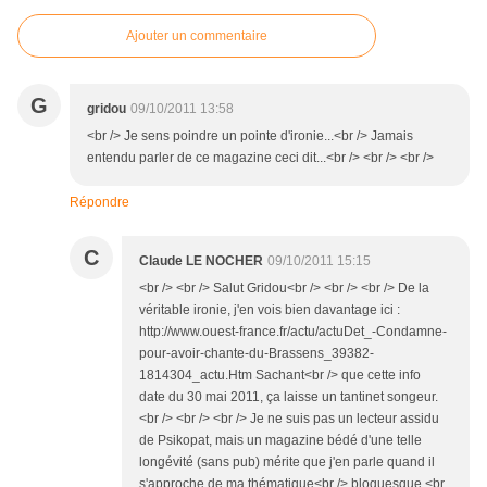
Ajouter un commentaire
G
gridou
09/10/2011 13:58
<br /> Je sens poindre un pointe d'ironie...<br /> Jamais
entendu parler de ce magazine ceci dit...<br /> <br /> <br />
Répondre
C
Claude LE NOCHER
09/10/2011 15:15
<br /> <br /> Salut Gridou<br /> <br /> <br /> De la
véritable ironie, j'en vois bien davantage ici :
http://www.ouest-france.fr/actu/actuDet_-Condamne-
pour-avoir-chante-du-Brassens_39382-
1814304_actu.Htm Sachant<br /> que cette info
date du 30 mai 2011, ça laisse un tantinet songeur.
<br /> <br /> <br /> Je ne suis pas un lecteur assidu
de Psikopat, mais un magazine bédé d'une telle
longévité (sans pub) mérite que j'en parle quand il
s'approche de ma thématique<br /> bloguesque.<br