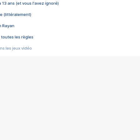
 a 13 ans (et vous l'avez ignoré)
e (littéralement)
im Rayan
 toutes les règles
s les jeux vidéo
us choquant de Rockstar ? - Le scandale BULLY
e plus moche de Steam
du RÊVE tourne au CAUCHEMAR
pendant 8 heures
it… à tort
umiliés par un jeu vidéo
ire - Final Fantasy 8
ti un empire - Age of Empires