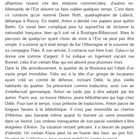
affairistes nouent vite des relations commerciales, d’autres ex-
Allemands de l’Est doivent se faire oublier quelques temps. C’est dans
ce contexte qu’un nommé Dieter Roth, quadragénaire de Lubeck,
débarque à Roissy. En réalité, Anton a dérobé ces papiers pour quitter
Berlin. Ce serait bien compliqué pour lui aujourd’hui de réclamer la
nationalité française, bien qu’il soit né à Boulogne-Billancourt. Mais le
parcours de quelqu
’
un ayant choisi de vivre à l’Est ne peut pas être
simple. Il a estimé qu’il était temps de fuir l’Allemagne et le souvenir de
sa compagne Théa. À son arrivée, il contacte son frère Ivan. Celui-ci lui
donne une somme d’argent. Il lui indique un logement vacant rue
Bonnet, celui d’un certain Max qui est absent pour plusieurs mois.
Dans le 18e arrondissement, le quartier de la Moskova est l’objet d’un
vaste projet immobilier. Félix est à la tête d’un groupe de locataires
ayant créé un comité de défense, incluant Odile, la plus vieille
habitante du quartier. Se présentant comme traducteur, avec son air
d’intellectuel germanique, Anton ne tarde pas à être adopté par les
autres. Parmi eux, se trouve Héloïse, jeune bibliothécaire qui loge chez
Odile. Pour tuer le temps, sous prétexte de traductions, Anton passe de
longues heures à la bibliothèque. Il n’est pas insensible au charme
d’Héloïse, peu bavarde même quand ils boivent un verre ensemble
dans un bistrot. Les ombres menaçantes de son passé semblent s’être
éloignées d’Anton. Sa situation restant précaire, il a besoin de papiers
d’identité. Un certain Klaus peut lui en fournir des faux, au prix fort.
Quartier de la Moskova, tous restent mobilisés contre le projet…