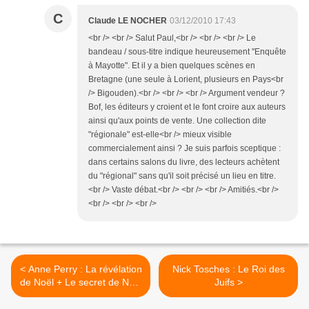
C
Claude LE NOCHER
03/12/2010 17:43
<br /> <br /> Salut Paul,<br /> <br /> <br /> Le
bandeau / sous-titre indique heureusement "Enquête
à Mayotte". Et il y a bien quelques scènes en
Bretagne (une seule à Lorient, plusieurs en Pays<br
/> Bigouden).<br /> <br /> <br /> Argument vendeur ?
Bof, les éditeurs y croient et le font croire aux auteurs
ainsi qu'aux points de vente. Une collection dite
"régionale" est-elle<br /> mieux visible
commercialement ainsi ? Je suis parfois sceptique :
dans certains salons du livre, des lecteurs achètent
du "régional" sans qu'il soit précisé un lieu en titre.
<br /> Vaste débat.<br /> <br /> <br /> Amitiés.<br />
<br /> <br /> <br />
< Anne Perry : La révélation
Nick Tosches : Le Roi des
de Noël + Le secret de Noël
Juifs >
(10-18)