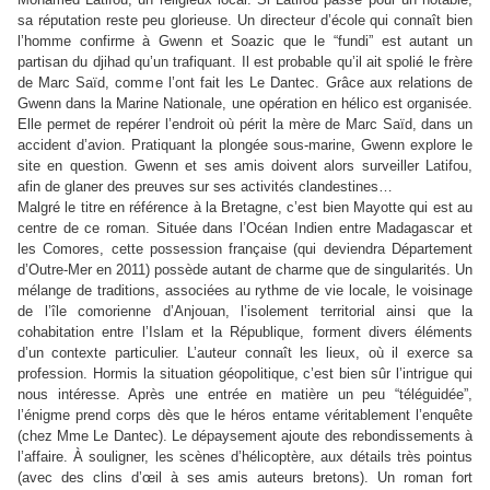
sa réputation reste peu glorieuse. Un directeur d’école qui connaît bien
l’homme confirme à Gwenn et Soazic que le
“
fundi
”
est autant un
partisan du djihad qu’un trafiquant. Il est probable qu’il ait spolié le frère
de Marc Saïd, comme l’ont fait les Le Dantec. Grâce aux relations de
Gwenn dans la Marine Nationale, une opération en hélico est organisée.
Elle permet de repérer l’endroit où périt la mère de Marc Saïd, dans un
accident d’avion. Pratiquant la plongée sous-marine, Gwenn explore le
site en question. Gwenn et ses amis doivent alors surveiller Latifou,
afin de glaner des preuves sur ses activités clandestines…
Malgré le titre en référence à la Bretagne, c’est bien Mayotte qui est au
centre de ce roman. Située dans l’Océan Indien entre Madagascar et
les Comores, cette possession française (qui deviendra Département
d’Outre-Mer en 2011) possède autant de charme que de singularités. Un
mélange de traditions, associées au rythme de vie locale, le voisinage
de l’île comorienne d’Anjouan, l’isolement territorial ainsi que la
cohabitation entre l’Islam et la République, forment divers éléments
d’un contexte particulier. L’auteur connaît les lieux, où il exerce sa
profession. Hormis la situation géopolitique, c’est bien sûr l’intrigue qui
nous intéresse. Après une entrée en matière un peu
“
téléguidée
”
,
l’énigme prend corps dès que le héros entame véritablement l’enquête
(chez Mme Le Dantec). Le dépaysement ajoute des rebondissements à
l’affaire. À souligner, les scènes d’hélicoptère, aux détails très pointus
(avec des clins d’œil à ses amis auteurs bretons). Un roman fort