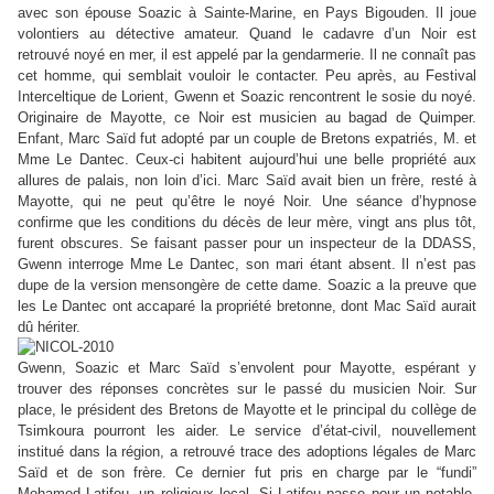
avec son épouse Soazic à Sainte-Marine, en Pays Bigouden. Il joue
volontiers au détective amateur. Quand le cadavre d’un Noir est
retrouvé noyé en mer, il est appelé par la gendarmerie. Il ne connaît pas
cet homme, qui semblait vouloir le contacter. Peu après, au Festival
Interceltique de Lorient, Gwenn et Soazic rencontrent le sosie du noyé.
Originaire de Mayotte, ce Noir est musicien au bagad de Quimper.
Enfant, Marc Saïd fut adopté par un couple de Bretons expatriés, M. et
Mme Le Dantec. Ceux-ci habitent aujourd’hui une belle propriété aux
allures de palais, non loin d’ici. Marc Saïd avait bien un frère, resté à
Mayotte, qui ne peut qu’être le noyé Noir. Une séance d’hypnose
confirme que les conditions du décès de leur mère, vingt ans plus tôt,
furent obscures. Se faisant passer pour un inspecteur de la DDASS,
Gwenn interroge Mme Le Dantec, son mari étant absent. Il n’est pas
dupe de la version mensongère de cette dame. Soazic a la preuve que
les Le Dantec ont accaparé la propriété bretonne, dont Mac Saïd aurait
dû hériter.
Gwenn, Soazic et Marc Saïd s’envolent pour Mayotte, espérant y
trouver des réponses concrètes sur le passé du musicien Noir. Sur
place, le président des Bretons de Mayotte et le principal du collège de
Tsimkoura pourront les aider. Le service d’état-civil, nouvellement
institué dans la région, a retrouvé trace des adoptions légales de Marc
Saïd et de son frère. Ce dernier fut pris en charge par le
“
fundi
”
Mohamed Latifou, un religieux local. Si Latifou passe pour un notable,