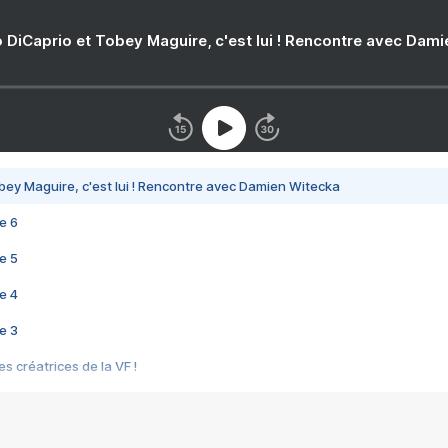
 DiCaprio et Tobey Maguire, c'est lui ! Rencontre avec Dam
bey Maguire, c'est lui ! Rencontre avec Damien Witecka
e 6
e 5
e 4
e 3
s créatrices de la VF !
e 2
e 1