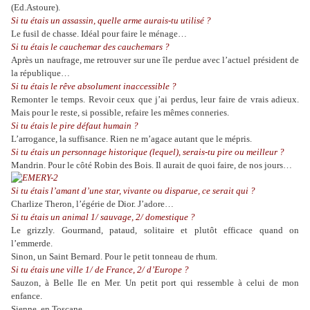
(Ed.Astoure).
Si tu étais un assassin, quelle arme aurais-tu utilisé ?
Le fusil de chasse. Idéal pour faire le ménage…
Si tu étais le cauchemar des cauchemars ?
Après un naufrage, me retrouver sur une île perdue avec l’actuel président de
la république…
Si tu étais le rêve absolument inaccessible ?
Remonter le temps. Revoir ceux que j’ai perdus, leur faire de vrais adieux.
Mais pour le reste, si possible, refaire les mêmes conneries.
Si tu étais le pire défaut humain ?
L’arrogance, la suffisance. Rien ne m’agace autant que le mépris.
Si tu étais un personnage historique (lequel), serais-tu pire ou meilleur ?
Mandrin. Pour le côté Robin des Bois. Il aurait de quoi faire, de nos jours…
Si tu étais l’amant d’une star, vivante ou disparue, ce serait qui ?
Charlize Theron, l’égérie de Dior. J’adore…
Si tu étais un animal 1/ sauvage, 2/ domestique ?
Le grizzly. Gourmand, pataud, solitaire et plutôt efficace quand on
l’emmerde.
Sinon, un Saint Bernard. Pour le petit tonneau de rhum.
Si tu étais une ville 1/ de France, 2/ d’Europe ?
Sauzon, à Belle Ile en Mer. Un petit port qui ressemble à celui de mon
enfance.
Sienne, en Toscane.