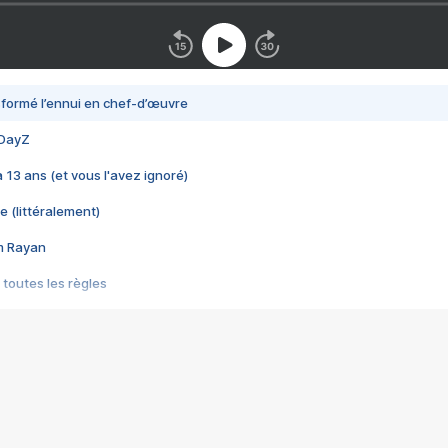
nsformé l’ennui en chef-d’œuvre
 DayZ
 a 13 ans (et vous l'avez ignoré)
e (littéralement)
im Rayan
 toutes les règles
s les jeux vidéo
us choquant de Rockstar ? - Le scandale BULLY
e plus moche de Steam
du RÊVE tourne au CAUCHEMAR