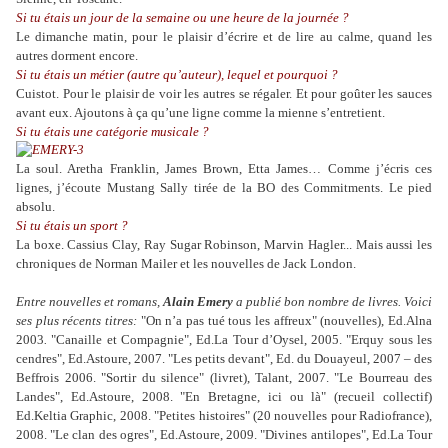
Si tu étais un jour de la semaine ou une heure de la journée ?
Le dimanche matin, pour le plaisir d’écrire et de lire au calme, quand les
autres dorment encore.
Si tu étais un métier (autre qu’auteur), lequel et pourquoi ?
Cuistot. Pour le plaisir de voir les autres se régaler. Et pour goûter les sauces
avant eux. Ajoutons à ça qu’une ligne comme la mienne s’entretient.
Si tu étais une catégorie musicale ?
La soul. Aretha Franklin, James Brown, Etta James… Comme j’écris ces
lignes, j’écoute Mustang Sally tirée de la BO des Commitments. Le pied
absolu.
Si tu étais un sport ?
La boxe. Cassius Clay, Ray Sugar Robinson, Marvin Hagler... Mais aussi les
chroniques de Norman Mailer et les nouvelles de Jack London.
Entre nouvelles et romans,
Alain Emery
a publié bon nombre de livres. Voici
ses plus récents titres:
"On n’a pas tué tous les affreux" (nouvelles), Ed.Alna
2003
.
"Canaille et Compagnie", Ed.La Tour d’Oysel, 2005. "Erquy sous les
cendres", Ed.Astoure, 2007. "Les petits devant", Ed. du Douayeul, 2007 – des
Beffrois 2006. "Sortir du silence" (livret), Talant, 2007. "Le Bourreau des
Landes", Ed.Astoure, 2008. "En Bretagne, ici ou là" (recueil collectif)
Ed.Keltia Graphic, 2008. "Petites histoires" (20 nouvelles pour Radiofrance),
2008. "Le clan des ogres", Ed.Astoure, 2009. "Divines antilopes", Ed.La Tour