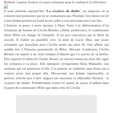
Belfond. Laurent Scalese est aussi scénariste pour le cinéma et la télévision.
Il nous présente aujourd’hui "
La cicatrice du diable
", un suspense où se
croisent trois personnes qui ne se connaissent pas. Pourtant, leur destin est lié
à une femme portant un lourd secret, prête à tout pour parvenir à ses fins.
L’histoire se passe à notre époque, à Paris. Suite à la défenestration d’un
scénariste du bureau de Cécilia Rhodes, célèbre productrice, le commissaire
Artus Milot est chargé de l'enquête. Il est peu convaincu par la thèse du
suicide. Il établit un parallèle avec la mort de Lucie Drax, une jeune
scénariste qui travaillait pour Cécilia trente ans plus tôt. Une affaire qui
semble liée à l'histoire personnelle de Milot. Dévorée d’ambition, Cécilia
Rhodes est mariée à un riche homme d’affaires qui l’a sauvée de la faillite.
Elle exploite le talent de Charlie Kessel, un obscur romancier, dont elle signe
les scénarios à sa place. Elle manipule cyniquement Kino Watanabe, son
assistant qui est amoureux d’elle. Ces pantins ne tarderont sans doute pas à
vouloir jouer leur propre rôle. Découvrant une femme impitoyable, le
policier n'hésite pas à faire saigner une ancienne et effroyable blessure : la
cicatrice du diable. Probablement existe-t-il autant de zones d’ombres dans
le passé du commissaire Milot que dans celui de Cécilia.