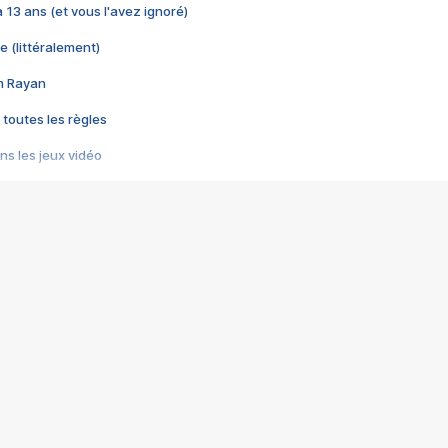
 a 13 ans (et vous l'avez ignoré)
e (littéralement)
im Rayan
 toutes les règles
s les jeux vidéo
us choquant de Rockstar ? - Le scandale BULLY
e plus moche de Steam
du RÊVE tourne au CAUCHEMAR
pendant 8 heures
it… à tort
umiliés par un jeu vidéo
ire - Final Fantasy 8
ti un empire - Age of Empires