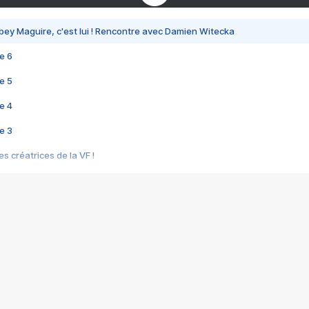
bey Maguire, c'est lui ! Rencontre avec Damien Witecka
e 6
e 5
e 4
e 3
s créatrices de la VF !
e 2
e 1
e Mektoub My Love arrive enfin ! Rencontre avec Shaïn Boumedine et Sal
i : après Toni en famille
elle réalise le bouleversant Dites lui que je l'aime
ais ! Rencontre autour de Vie privée de Rebecca Zlotowski