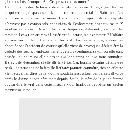
plusieurs fois récompensé : "
Ce que savent les morts
".
Un jour, la vie des Bethany vole en éclats. Leurs deux filles, âgées de onze
et quinze ans, disparaissent dans un centre commercial de Baltimore. Les
corps ne sont jamais retrouvés. Ceux qui s’impliquent dans l’enquête
n’arrivent pas à comprendre conditions de l’enlèvement des deux sœurs. Y
a-t-il eu violences ? Dans un lieu aussi fréquenté, il devrait y avoir eu des
témoins. Les a-t-on attirées à l’extérieur du centre, mais comment ? L’affaire
apparaît insoluble… Trente ans plus tard. Une jeune femme, encore très
choquée par l’accident de voiture qu’elle vient de provoquer, déclare être la
cadette des sœurs. Perplexes, les enquêteurs voudraient savoir où elle était
passée - et pourquoi elle a attendu si longtemps pour se faire connaître.
Il s’agit de déterminer si elle dit la vérité. Car, hormis certains détails que
seule une personne de la famille Bethany pourrait connaître, rien en effet ne
vient étayer les dires de la victime soudain ressuscitée. Ses parents divorcé
après le drame, et son père mort depuis. Seule, la mère de la jeune femme
pourra dire le vrai dans cette histoire - qui implique peut-être un ancien
membre de la police.