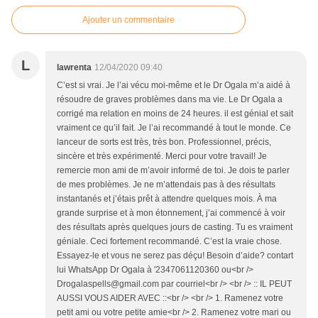
Ajouter un commentaire
L
lawrenta
12/04/2020 09:40
C’est si vrai. Je l’ai vécu moi-même et le Dr Ogala m’a aidé à
résoudre de graves problèmes dans ma vie. Le Dr Ogala a
corrigé ma relation en moins de 24 heures. il est génial et sait
vraiment ce qu’il fait. Je l’ai recommandé à tout le monde. Ce
lanceur de sorts est très, très bon. Professionnel, précis,
sincère et très expérimenté. Merci pour votre travail! Je
remercie mon ami de m’avoir informé de toi. Je dois te parler
de mes problèmes. Je ne m’attendais pas à des résultats
instantanés et j’étais prêt à attendre quelques mois. À ma
grande surprise et à mon étonnement, j’ai commencé à voir
des résultats après quelques jours de casting. Tu es vraiment
géniale. Ceci fortement recommandé. C’est la vraie chose.
Essayez-le et vous ne serez pas déçu! Besoin d’aide? contart
lui WhatsApp Dr Ogala à '2347061120360 ou<br />
Drogalaspells@gmail.com par courriel<br /> <br /> :: IL PEUT
AUSSI VOUS AIDER AVEC ::<br /> <br /> 1. Ramenez votre
petit ami ou votre petite amie<br /> 2. Ramenez votre mari ou