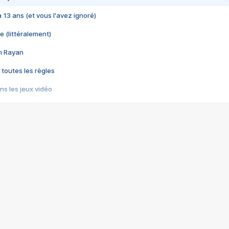
 a 13 ans (et vous l'avez ignoré)
e (littéralement)
im Rayan
 toutes les règles
s les jeux vidéo
us choquant de Rockstar ? - Le scandale BULLY
e plus moche de Steam
du RÊVE tourne au CAUCHEMAR
pendant 8 heures
it… à tort
umiliés par un jeu vidéo
ire - Final Fantasy 8