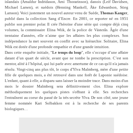
islandais (Arnaldur Indridason, Arni Thorarinson), danois (Leif Davidsen,
Michael Larsen), et suédois (Henning Mankell, Åke Edwardson, Stieg
Larsson). Voici justement un nouvel auteur venu de Suède,
Thomas Kanger
,
publié dans la collection Sang d’Encre. En 2001, ce reporter né en 1951
publie son premier polar. Il crée l'héroïne d'une série qui compte déjà cinq
volumes, la commissaire Elina Wiik, de la police de Västerås. Âgée d'une
trentaine d'années, elle n’aime que les affaires les plus complexes. Son
indépendance la met souvent en conflit avec sa hiérarchie. Solitaire, Elina
Wiik est dotée d'une profonde empathie et d'une grande intuition.
Dans cette enquête initiale, “
Le temps du loup
”, elle s’occupe d’une affaire
datant d’un quart de siècle, avant que ne tombe la prescription. C’est son
mentor, alité à l’hôpital, qui lui parle avec amertume de ce cas qu'il n'a jamais
résolu. Vingt-cinq ans plus tôt, le corps d'Ylva Malmberg, mère d'une petite
fille de quelques mois, a été retrouvé dans une forêt de Laponie suédoise.
L'enfant, quant à elle, a disparu sans laisser la moindre trace. Dans moins d'un
mois le dossier Malmberg sera définitivement clos. Elina explore
méthodiquement les quelques pistes s'offrant à elle. Ses recherches
l'entraînent au coeur du passé de la très secrète Ylva. De son côté, une jeune
femme nommée Kari Solbakken est à la recherche de ses parents
biologiques…