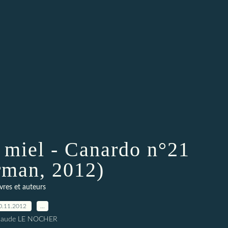
e miel - Canardo n°21
rman, 2012)
ivres et auteurs
0.11.2012
…
Claude LE NOCHER