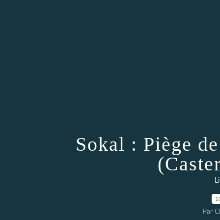
Sokal : Piège d
(Caste
L
1
Par 