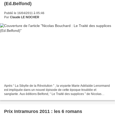
(Ed.Belfond)
Publié le 16/04/2011 à 05:46
Par
Claude LE NOCHER
Après “ La Sibylle de la Révolution ” , la voyante Marie Adélaïde Lenormand
est impliquée dans un nouvel épisode de cette époque troublée et
sanglante. Aux éditions Belfond, “ Le Traité des supplices ” de Nicolas
Bouchard est disponible dès le 5 mai 2011......
Prix Intramuros 2011 : les 6 romans