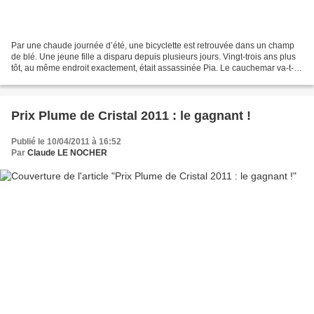
Par une chaude journée d’été, une bicyclette est retrouvée dans un champ
de blé. Une jeune fille a disparu depuis plusieurs jours. Vingt-trois ans plus
tôt, au même endroit exactement, était assassinée Pia. Le cauchemar va-t-il
recommencer ? Tel est l’argument...
Prix Plume de Cristal 2011 : le gagnant !
Publié le 10/04/2011 à 16:52
Par
Claude LE NOCHER