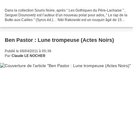
Dans la collection Souris Noire, après “ Les Gothiques du Père-Lachaise ” ,
Serguei Dounovetz est l’auteur d’un nouveau polar pour ados, “ Le rap de la
Butte-aux-Cailles ” (Syros éd.)… Niki Rakowski est un rouquin âgé de 15
ans et demi. Il habite du côté...
Ben Pastor : Lune trompeuse (Actes Noirs)
Publié le 08/04/2011 à 05:36
Par
Claude LE NOCHER