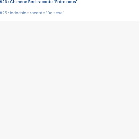
#26 : Chimène Badi raconte "Entre nous"
#25 : Indochine raconte "3e sexe"
#24 : Zaho raconte "C'est chelou"
#23 : Patrick Bruel raconte "Au café des délices"
#22 : Kyo raconte "Le chemin"
#21 : Nolwenn Leroy raconte "Cassé"
#20 : Patrick Hernandez raconte "Born to be alive"
#19 : Lorie raconte "Près de moi"
#18 : Michael Jones raconte "A nos actes manqués" (avec Jean-Jacque
#17 : Khaled raconte "Aïcha"
#16 : Corneille raconte "Parce qu'on vient de loin"
#15 : Indochine raconte "L'aventurier"
14 : Lorie raconte "Sur un air latino"