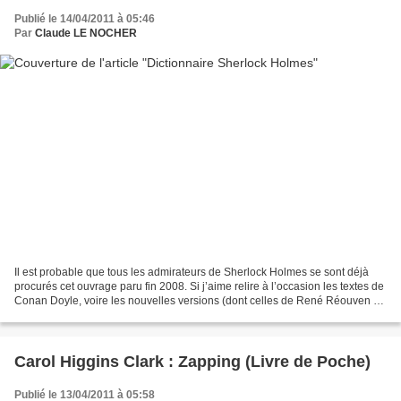
Publié le 14/04/2011 à 05:46
Par
Claude LE NOCHER
Il est probable que tous les admirateurs de Sherlock Holmes se sont déjà
procurés cet ouvrage paru fin 2008. Si j’aime relire à l’occasion les textes de
Conan Doyle, voire les nouvelles versions (dont celles de René Réouven ou
de Ugo Pandolfi ), j’ai...
Carol Higgins Clark : Zapping (Livre de Poche)
Publié le 13/04/2011 à 05:58