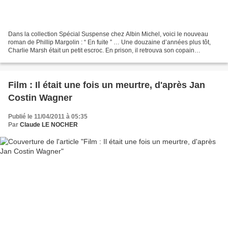
Dans la collection Spécial Suspense chez Albin Michel, voici le nouveau
roman de Phillip Margolin : “ En fuite ” … Une douzaine d’années plus tôt,
Charlie Marsh était un petit escroc. En prison, il retrouva son copain
d’enfance, Freddy le Dingue. Sa protection...
Film : Il était une fois un meurtre, d'après Jan
Costin Wagner
Publié le 11/04/2011 à 05:35
Par
Claude LE NOCHER