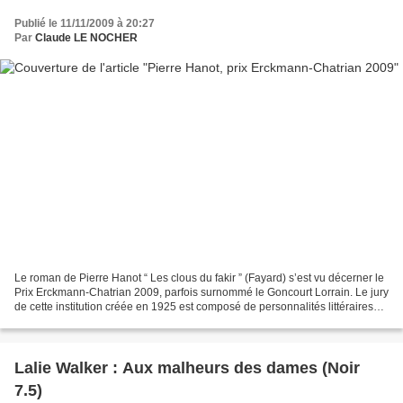
Publié le 11/11/2009 à 20:27
Par
Claude LE NOCHER
Le roman de Pierre Hanot “ Les clous du fakir ” (Fayard) s’est vu décerner le
Prix Erckmann-Chatrian 2009, parfois surnommé le Goncourt Lorrain. Le jury
de cette institution créée en 1925 est composé de personnalités littéraires
des quatre départements...
Lalie Walker : Aux malheurs des dames (Noir
7.5)