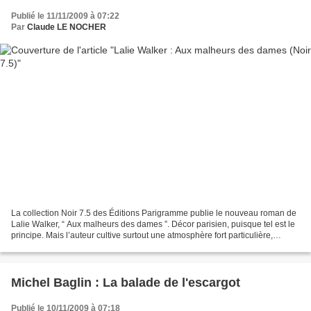
Publié le 11/11/2009 à 07:22
Par
Claude LE NOCHER
La collection Noir 7.5 des Éditions Parigramme publie le nouveau roman de
Lalie Walker, “ Aux malheurs des dames ”. Décor parisien, puisque tel est le
principe. Mais l’auteur cultive surtout une atmosphère fort particulière,
peuplée de personnages aussi...
Michel Baglin : La balade de l'escargot
Publié le 10/11/2009 à 07:18