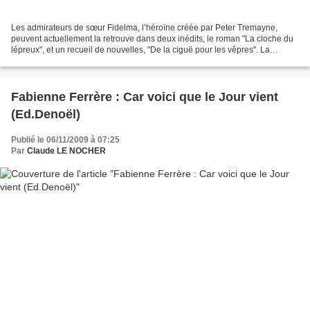
Les admirateurs de sœur Fidelma, l’héroïne créée par Peter Tremayne,
peuvent actuellement la retrouve dans deux inédits, le roman "La cloche du
lépreux", et un recueil de nouvelles, "De la ciguë pour les vêpres". La
nouvelle aventure racontée dans "La...
Fabienne Ferrère : Car voici que le Jour vient
(Ed.Denoël)
Publié le 06/11/2009 à 07:25
Par
Claude LE NOCHER