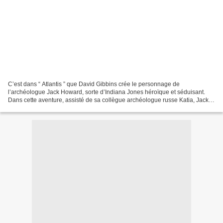
C’est dans “ Atlantis ” que David Gibbins crée le personnage de
l’archéologue Jack Howard, sorte d’Indiana Jones héroïque et séduisant.
Dans cette aventure, assisté de sa collègue archéologue russe Katia, Jack
tente de décrypter le message inscrit sur...