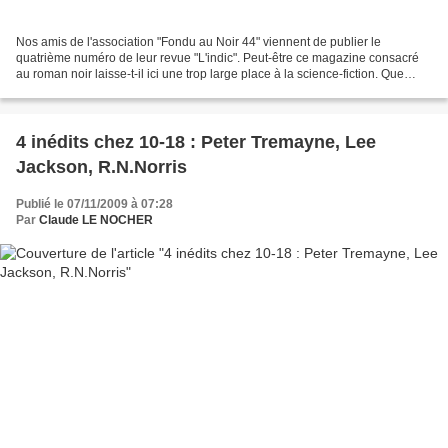
Nos amis de l'association "Fondu au Noir 44" viennent de publier le
quatrième numéro de leur revue "L'indic". Peut-être ce magazine consacré
au roman noir laisse-t-il ici une trop large place à la science-fiction. Que
nous proposent-ils cette fois ? Une...
4 inédits chez 10-18 : Peter Tremayne, Lee
Jackson, R.N.Norris
Publié le 07/11/2009 à 07:28
Par
Claude LE NOCHER