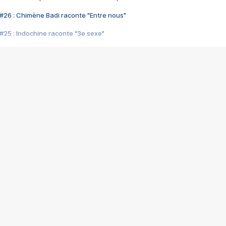
#26 : Chimène Badi raconte "Entre nous"
#25 : Indochine raconte "3e sexe"
#24 : Zaho raconte "C'est chelou"
#23 : Patrick Bruel raconte "Au café des délices"
#22 : Kyo raconte "Le chemin"
#21 : Nolwenn Leroy raconte "Cassé"
#20 : Patrick Hernandez raconte "Born to be alive"
#19 : Lorie raconte "Près de moi"
#18 : Michael Jones raconte "A nos actes manqués" (avec Jean-Jacque
#17 : Khaled raconte "Aïcha"
#16 : Corneille raconte "Parce qu'on vient de loin"
#15 : Indochine raconte "L'aventurier"