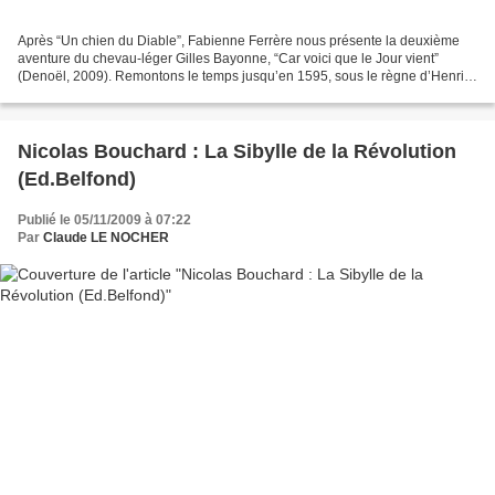
Après “Un chien du Diable”, Fabienne Ferrère nous présente la deuxième
aventure du chevau-léger Gilles Bayonne, “Car voici que le Jour vient”
(Denoël, 2009). Remontons le temps jusqu’en 1595, sous le règne d’Henri
IV. Âgé de 23 ans, le chevau-léger Gilles...
Nicolas Bouchard : La Sibylle de la Révolution
(Ed.Belfond)
Publié le 05/11/2009 à 07:22
Par
Claude LE NOCHER