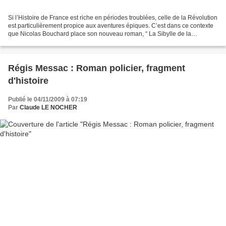
Si l’Histoire de France est riche en périodes troublées, celle de la Révolution
est particulièrement propice aux aventures épiques. C’est dans ce contexte
que Nicolas Bouchard place son nouveau roman, “ La Sibylle de la
Révolution ” (Ed.Belfond). 1794....
Régis Messac : Roman policier, fragment
d'histoire
Publié le 04/11/2009 à 07:19
Par
Claude LE NOCHER