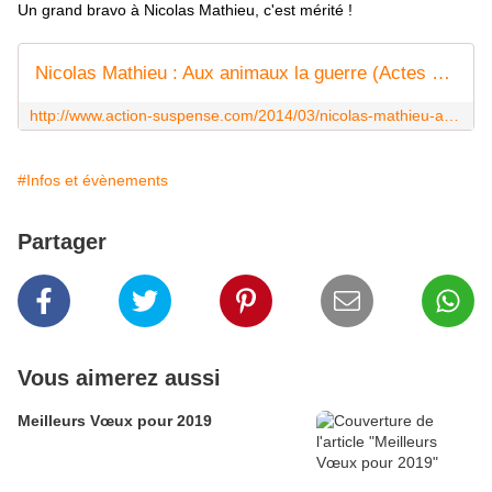
Un grand bravo à Nicolas Mathieu, c'est mérité !
Nicolas Mathieu : Aux animaux la guerre (Actes Noirs, 2014) - Coup de cœur - - Le blog de Claude LE NOCHER
http://www.action-suspense.com/2014/03/nicolas-mathieu-aux-animaux-la-guerre-actes-noirs-2014-%E2%80%93-coup-de-c%C5%93ur-%E2%80%93.html
#Infos et évènements
Partager
Vous aimerez aussi
Meilleurs Vœux pour 2019