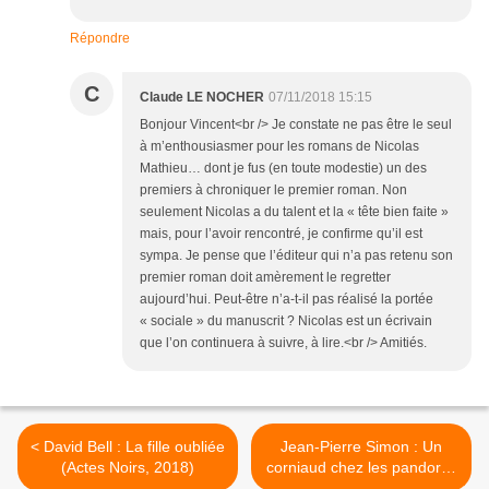
Répondre
C
Claude LE NOCHER
07/11/2018 15:15
Bonjour Vincent<br /> Je constate ne pas être le seul
à m’enthousiasmer pour les romans de Nicolas
Mathieu… dont je fus (en toute modestie) un des
premiers à chroniquer le premier roman. Non
seulement Nicolas a du talent et la « tête bien faite »
mais, pour l’avoir rencontré, je confirme qu’il est
sympa. Je pense que l’éditeur qui n’a pas retenu son
premier roman doit amèrement le regretter
aujourd’hui. Peut-être n’a-t-il pas réalisé la portée
« sociale » du manuscrit ? Nicolas est un écrivain
que l’on continuera à suivre, à lire.<br /> Amitiés.
< David Bell : La fille oubliée
Jean-Pierre Simon : Un
(Actes Noirs, 2018)
corniaud chez les pandores
(Éd.La Gidouille, 2018) —