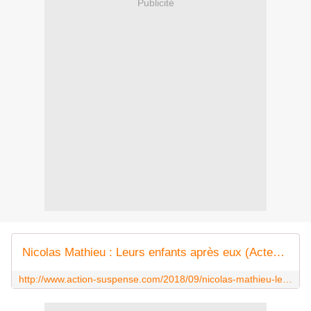
Publicité
Nicolas Mathieu : Leurs enfants après eux (Actes Sud, 2018) - Le blog de Claude LE NOCHER
http://www.action-suspense.com/2018/09/nicolas-mathieu-leurs-enfants-apres-eux-actes-sud-2018.html