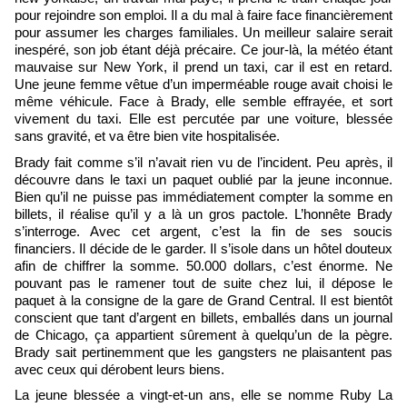
pour rejoindre son emploi. Il a du mal à faire face financièrement
pour assumer les charges familiales. Un meilleur salaire serait
inespéré, son job étant déjà précaire. Ce jour-là, la météo étant
mauvaise sur New York, il prend un taxi, car il est en retard.
Une jeune femme vêtue d’un imperméable rouge avait choisi le
même véhicule. Face à Brady, elle semble effrayée, et sort
vivement du taxi. Elle est percutée par une voiture, blessée
sans gravité, et va être bien vite hospitalisée.
Brady fait comme s’il n’avait rien vu de l’incident. Peu après, il
découvre dans le taxi un paquet oublié par la jeune inconnue.
Bien qu’il ne puisse pas immédiatement compter la somme en
billets, il réalise qu’il y a là un gros pactole. L’honnête Brady
s’interroge. Avec cet argent, c’est la fin de ses soucis
financiers. Il décide de le garder. Il s’isole dans un hôtel douteux
afin de chiffrer la somme. 50.000 dollars, c’est énorme. Ne
pouvant pas le ramener tout de suite chez lui, il dépose le
paquet à la consigne de la gare de Grand Central. Il est bientôt
conscient que tant d’argent en billets, emballés dans un journal
de Chicago, ça appartient sûrement à quelqu’un de la pègre.
Brady sait pertinemment que les gangsters ne plaisantent pas
avec ceux qui dérobent leurs biens.
La jeune blessée a vingt-et-un ans, elle se nomme Ruby La