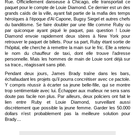
Rue. Officiellement danseuse à Chicago, elle transportait ce
paquet pour le compte de Louie Diamond. Ce dernier est un des
grands caïds de la ville, ayant fait partie de la mafia des temps
héroïques à l’époque d’Al Capone, Bugsy Siegel et autres chefs
du banditisme. Se faire doubler par une fille comme Ruby ou
par quiconque ayant piqué le paquet, pas question ! Louie
Diamond envoie rapidement deux sbires à New York pour
retrouver le paquet de billets. Pour sa part, Ruby étant sortie de
l’hôpital, elle cherche à remettre la main sur le fric. Elle a retenu
le nom du chauffeur de taxi, dont elle trouve l’adresse
personnelle. Mais les hommes de main de Louie sont déjà sur
sa trace., réagissant sans pitié.
Pendant deux jours, James Brady traîne dans les bars,
échafaudant les projets qu’il pourra concrétiser avec ce pactole.
Y compris réussir à écarter sa jeune belle-fille, qui se montre
trop sentimentale avec lui. Échapper aux mafieux ne sera sans
doute pas facile non plus. Par ailleurs, deux policiers ont fait le
lien entre Ruby et Louie Diamond, surveillant aussi
discrètement que possible la jeune femme. Garder les 50.000
dollars n’est probablement pas la meilleure solution pour
Brady…