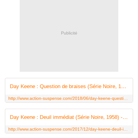
Publicité
Day Keene : Question de braises (Série Noire, 1956) - Le blog de Claude LE NOCHER
http://www.action-suspense.com/2018/06/day-keene-question-de-braises-serie-noire-1956.html
Day Keene : Deuil immédiat (Série Noire, 1958) - Le blog de Claude LE NOCHER
http://www.action-suspense.com/2017/12/day-keene-deuil-immediat-serie-noire-1958.html