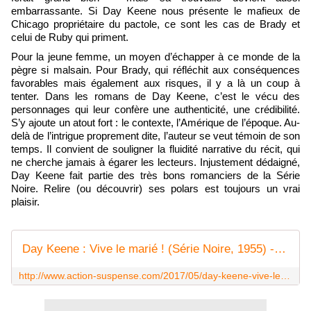
embarrassante. Si Day Keene nous présente le mafieux de
Chicago propriétaire du pactole, ce sont les cas de Brady et
celui de Ruby qui priment.
Pour la jeune femme, un moyen d’échapper à ce monde de la
pègre si malsain. Pour Brady, qui réfléchit aux conséquences
favorables mais également aux risques, il y a là un coup à
tenter. Dans les romans de Day Keene, c’est le vécu des
personnages qui leur confère une authenticité, une crédibilité.
S’y ajoute un atout fort : le contexte, l’Amérique de l’époque. Au-
delà de l’intrigue proprement dite, l’auteur se veut témoin de son
temps. Il convient de souligner la fluidité narrative du récit, qui
ne cherche jamais à égarer les lecteurs. Injustement dédaigné,
Day Keene fait partie des très bons romanciers de la Série
Noire. Relire (ou découvrir) ses polars est toujours un vrai
plaisir.
Day Keene : Vive le marié ! (Série Noire, 1955) - Le blog de Claude LE NOCHER
http://www.action-suspense.com/2017/05/day-keene-vive-le-marie-serie-noire-1955.html