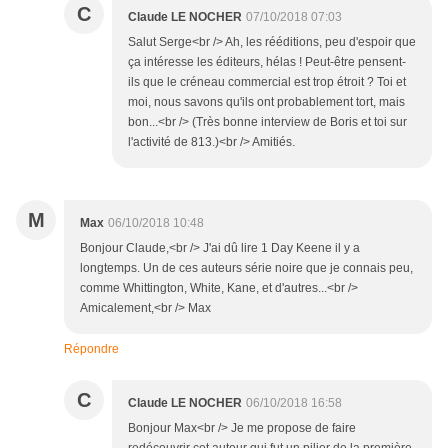
C
Claude LE NOCHER
07/10/2018 07:03
Salut Serge<br /> Ah, les rééditions, peu d'espoir que
ça intéresse les éditeurs, hélas ! Peut-être pensent-
ils que le créneau commercial est trop étroit ? Toi et
moi, nous savons qu'ils ont probablement tort, mais
bon...<br /> (Très bonne interview de Boris et toi sur
l'activité de 813.)<br /> Amitiés.
M
Max
06/10/2018 10:48
Bonjour Claude,<br /> J'ai dû lire 1 Day Keene il y a
longtemps. Un de ces auteurs série noire que je connais peu,
comme Whittington, White, Kane, et d'autres...<br />
Amicalement,<br /> Max
Répondre
C
Claude LE NOCHER
06/10/2018 16:58
Bonjour Max<br /> Je me propose de faire
redécouvrir cet auteur qui fut un pilier de la première