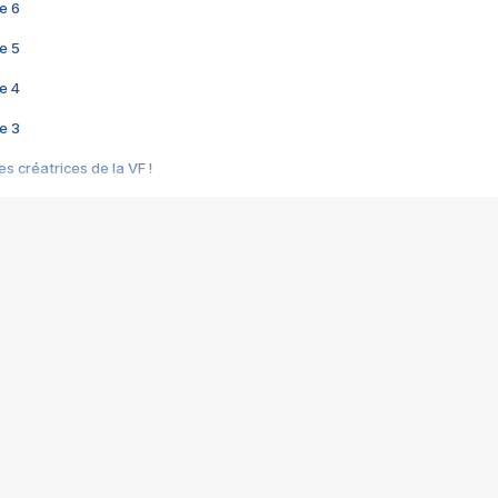
e 6
e 5
e 4
e 3
s créatrices de la VF !
e 2
e 1
e Mektoub My Love arrive enfin ! Rencontre avec Shaïn Boumedine et Sal
i : après Toni en famille
elle réalise le bouleversant Dites lui que je l'aime
ais ! Rencontre autour de Vie privée de Rebecca Zlotowski
 de Marguerite, Grave... Rencontre avec Ella Rumpf
 Les Rêveurs, un film intime sur la santé mentale