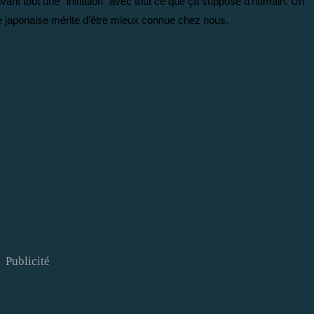
vant tout une "initiation" avec tout ce que ça suppose d’humain. Un
ère japonaise mérite d’être mieux connue chez nous.
Publicité