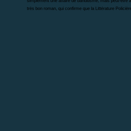
simplement une affaire de banditisme, mais peut-être a
très bon roman, qui confirme que la Littérature Polici