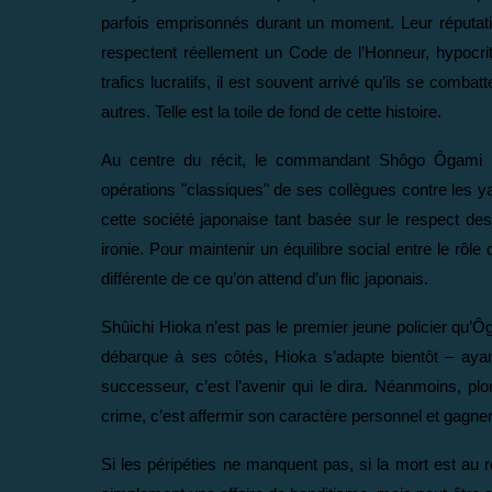
parfois emprisonnés durant un moment. Leur réputati
respectent réellement un Code de l’Honneur, hypocrite
trafics lucratifs, il est souvent arrivé qu’ils se comba
autres. Telle est la toile de fond de cette histoire.
Au centre du récit, le commandant Shôgo Ôgami es
opérations "classiques" de ses collègues contre les y
cette société japonaise tant basée sur le respect de
ironie. Pour maintenir un équilibre social entre le rôle
différente de ce qu’on attend d’un flic japonais.
Shûichi Hioka n’est pas le premier jeune policier qu’Ôg
débarque à ses côtés, Hioka s’adapte bientôt – aya
successeur, c’est l’avenir qui le dira. Néanmoins, p
crime, c’est affermir son caractère personnel et gag
Si les péripéties ne manquent pas, si la mort est au