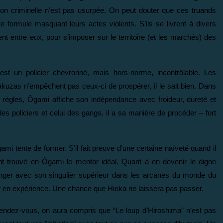
on criminelle n’est pas usurpée. On peut douter que ces truands
 formule masquant leurs actes violents. S’ils se livrent à divers
ttent entre eux, pour s’imposer sur le territoire (et les marchés) des
t un policier chevronné, mais hors-norme, incontrôlable. Les
akuzas n’empêchent pas ceux-ci de prospérer, il le sait bien. Dans
s règles, Ôgami affiche son indépendance avec froideur, dureté et
 des policiers et celui des gangs, il a sa manière de procéder – fort
ami tente de former. S’il fait preuve d’une certaine naïveté quand il
nt trouvé en Ôgami le mentor idéal. Quant à en devenir le digne
longer avec son singulier supérieur dans les arcanes du monde du
ner en expérience. Une chance que Hioka ne laissera pas passer.
 rendez-vous, on aura compris que “Le loup d’Hiroshima” n’est pas