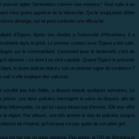
r pouvoir agiter l’arrestation comme une menace.” Veuf suite à un
mi n’est guère apprécié de la hiérarchie. Qui le soupçonne d’être
rmisme dérange, nul ne peut contester une efficacité.
adjoint d’Ôgami. Après ses études à l’université d’Hiroshima, il a
p routinière dans le privé. Le premier contact avec Ôgami a été rude,
jugés sur le commandant. L’essentiel pour le lieutenant, c’est de
qu’il observe – ce dont il se sent capable. Quand Ôgami le présente
ni, le jeune policier doit-il y voir un premier signe de confiance ?
sait si elle implique des yakuzas.
société pas très fiable, a disparu depuis quelques semaines. Le
a prison. Les deux policiers interrogent la sœur du disparu, afin de
rop influençable, ce qui lui causa beaucoup d’ennuis. Elle leur offre
a région. Par ailleurs, une info amène le duo de policiers jusqu’à
eillance de l’endroit, qu’Uesawa n’a pas quitté de son plein gré.
kuza est tué par un gang adverse. Peu après, le QG de Moritaka et