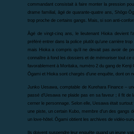
commandant consistait à faire monter la pression pou
drame familial, âgé de quarante-quatre ans, Shôgo Ôga
trop proche de certains gangs. Mais, si son anti-confo
Âgé de vingt-cinq ans, le lieutenant Hioka devient l’
préféré entrer dans la police plutôt qu’une carrière tro
mais Hioka a compris qu’il ne devait pas avoir de pré
connaître à fond les dossiers et de mémoriser tout ce 
favorablement à Moritaka, numéro 2 du gang de Kenji Oda
Ôgami et Hioka sont chargés d’une enquête, dont on ne 
Junko Uesawa, comptable de Kurehara Finance – une 
passé d’Uesawa ne plaide pas en sa faveur ; il fit de l
cerner le personnage. Selon elle, Uesawa était surtout t
une piste, un certain Kubo, membre d’un des gangs de l
un love-hôtel. Ôgami obtient les archives de vidéo-surv
Ils doivent suspendre leur enquête quand un jeune ya