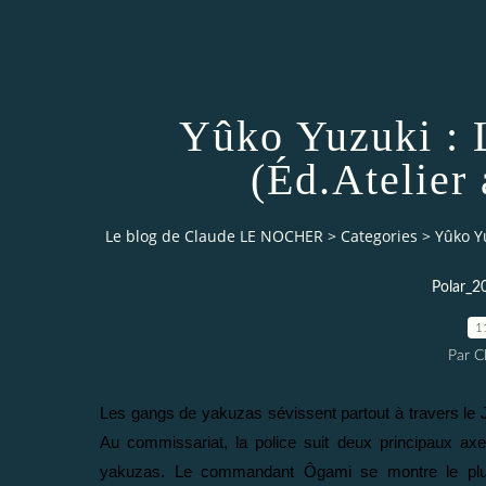
Yûko Yuzuki : 
(Éd.Atelier
Le blog de Claude LE NOCHER
>
Categories
>
Yûko Y
Polar_2
1
Par 
Les gangs de yakuzas sévissent partout à travers le 
Au commissariat, la police suit deux principaux axes
yakuzas. Le commandant Ôgami se montre le plus 