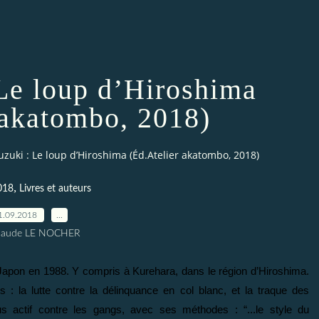
Le loup d’Hiroshima
 akatombo, 2018)
uzuki : Le loup d’Hiroshima (Éd.Atelier akatombo, 2018)
,
018
Livres et auteurs
1.09.2018
…
Claude LE NOCHER
Japon en 1988. Y compris à Kurehara, dans le région d’Hiroshima.
 : la lutte contre la délinquance en col blanc, et la traque des
actif contre les gangs, avec ses méthodes : “...le style du