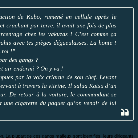
action de Kubo, ramené en cellule après le
t crachant par terre, il avait une fois de plus
urcentage chez les yakuzas ! C’est comme ça
trahis avec tes pièges dégueulasses. La honte !
-toi !"
par des gangs ?
t air endormi ? On y va !
mpues par la voix criarde de son chef. Levant
bservant à travers la vitrine. Il salua Katsu d’un
our. De retour à la voiture, le commandant se
it une cigarette du paquet qu’on venait de lui
. La plupart de ces gangs mafieux sont identifiés, leurs dirigeants