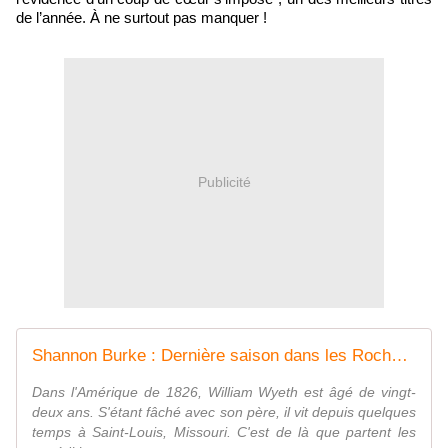
de l’année. À ne surtout pas manquer !
Publicité
Shannon Burke : Dernière saison dans les Rocheuses (Éd.10-18, 2018) - Inédit - Coup de cœur - Le blog de Claude LE NOCHER
Dans l'Amérique de 1826, William Wyeth est âgé de vingt-
deux ans. S'étant fâché avec son père, il vit depuis quelques
temps à Saint-Louis, Missouri. C'est de là que partent les