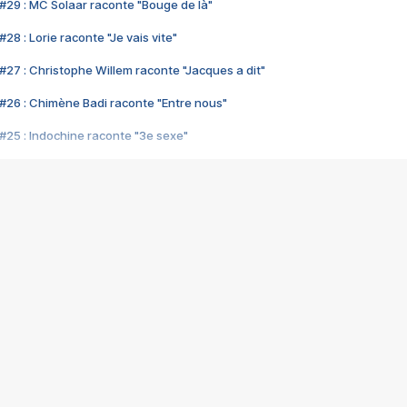
#29 : MC Solaar raconte "Bouge de là"
28 : Lorie raconte "Je vais vite"
#27 : Christophe Willem raconte "Jacques a dit"
#26 : Chimène Badi raconte "Entre nous"
#25 : Indochine raconte "3e sexe"
#24 : Zaho raconte "C'est chelou"
#23 : Patrick Bruel raconte "Au café des délices"
#22 : Kyo raconte "Le chemin"
#21 : Nolwenn Leroy raconte "Cassé"
#20 : Patrick Hernandez raconte "Born to be alive"
#19 : Lorie raconte "Près de moi"
#18 : Michael Jones raconte "A nos actes manqués" (avec Jean-Jacque
#17 : Khaled raconte "Aïcha"