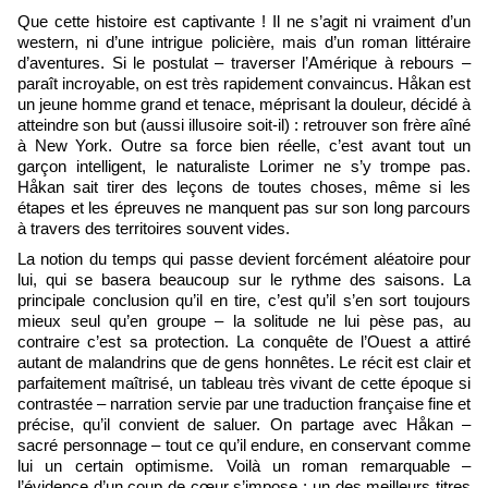
Que cette histoire est captivante ! Il ne s’agit ni vraiment d’un
western, ni d’une intrigue policière, mais d’un roman littéraire
d’aventures. Si le postulat – traverser l’Amérique à rebours –
paraît incroyable, on est très rapidement convaincus. Håkan est
un jeune homme grand et tenace, méprisant la douleur, décidé à
atteindre son but (aussi illusoire soit-il) : retrouver son frère aîné
à New York. Outre sa force bien réelle, c’est avant tout un
garçon intelligent, le naturaliste Lorimer ne s’y trompe pas.
Håkan sait tirer des leçons de toutes choses, même si les
étapes et les épreuves ne manquent pas sur son long parcours
à travers des territoires souvent vides.
La notion du temps qui passe devient forcément aléatoire pour
lui, qui se basera beaucoup sur le rythme des saisons. La
principale conclusion qu’il en tire, c’est qu’il s’en sort toujours
mieux seul qu’en groupe – la solitude ne lui pèse pas, au
contraire c’est sa protection. La conquête de l’Ouest a attiré
autant de malandrins que de gens honnêtes. Le récit est clair et
parfaitement maîtrisé, un tableau très vivant de cette époque si
contrastée – narration servie par une traduction française fine et
précise, qu’il convient de saluer. On partage avec Håkan –
sacré personnage – tout ce qu’il endure, en conservant comme
lui un certain optimisme. Voilà un roman remarquable –
l’évidence d’un coup de cœur s’impose ; un des meilleurs titres