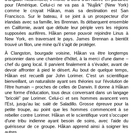
pour l’Amérique. Celui-ci ne va pas à "Nujårk" (New York)
comme le croyait Håkan, mais sa destination est San
Francisco. Sur le bateau, il se joint à un prospecteur d’or
irlandais avec sa famille, les Brennan. Ils débarquent ensemble
en Californie, avant que débute leur périple vers les régions
supposées aurifères. Håkan pense pouvoir rejoindre Linus à
New York, en traversant le pays. James Brennan a bientôt
trouvé un filon, une mine qu’il s’agit de protéger.
À Clangston, bourgade voisine, Håkan va être longtemps
prisonnier dans une chambre d’hôtel, à la merci d’une dame –
chef du gang local. Il parvient finalement à s’évader, avant de
devoir affronter à pied le désert. Au bout de quelque temps,
Håkan est recueilli par John Lorimer. C’est un scientifique
bienveillant, un naturaliste ayant ses théories sur l’évolution de
l’être humain – proches de celles de Darwin. Il donne à Håkan
une forme d’éducation, tous deux conversant dans un langage
"bricolé" par Lorimer. Celui-ci et ses hommes avancent vers
l’Est, jusqu’au lac salé de Saladillo. Grosse épreuve pour la
petite troupe, au point que les hommes commencent à se
rebeller contre Lorimer. Håkan et le scientifique vont s’occuper
d’une tribu indienne ayant besoin de soins, avec l’aide du
guérisseur de ce groupe. Håkan apprend ainsi à soigner les
autres.