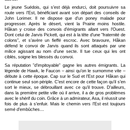
Le jeune Suédois, qui s’est déjà endurci, doit poursuivre sa
route vers l’Est, bénéficiant avant son départ des conseils de
John Lorimer. Il ne dispose que d’un poney malade pour
progresser. Après le désert, vient la Prairie moins hostile.
Håkan y croise des convois d’émigrants allant vers l’Ouest.
Dont celui de Jarvis Pickett, qui est à la tête d’une "fraternité de
colons", et s’avère un fieffé escroc. Avec bravoure, Håkan
défend le convoi de Jarvis quand ils sont attaqués par une
milice agissant au nom d’une secte. Il tue ceux qui les ont
ciblés, soigne les blessés du convoi.
Sa réputation "d’impitoyable" gagne les autres émigrants. La
légende de Hawk, le Faucon – ainsi qu’on le surnomme vite –
débute à cette époque. Cap sur le Sud et l’Est pour Håkan qui
continue seul son périple. C’est encore de cette façon qu’il s’en
sort le mieux, se débrouillant avec ce qu’il trouve. D’ailleurs,
dans la première petite ville où il arrive, il a de gros problèmes
avec le shérif du coin. Grâce à un admirateur, Asa, il réussit une
fois de plus à s’enfuir. Mais le chemin vers l’Est est toujours
semé d’embûches…