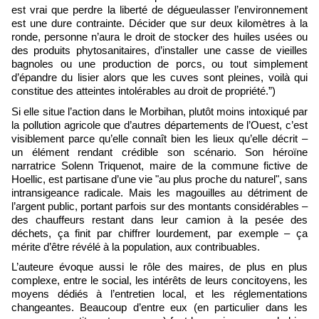
est vrai que perdre la liberté de dégueulasser l’environnement
est une dure contrainte. Décider que sur deux kilomètres à la
ronde, personne n’aura le droit de stocker des huiles usées ou
des produits phytosanitaires, d’installer une casse de vieilles
bagnoles ou une production de porcs, ou tout simplement
d’épandre du lisier alors que les cuves sont pleines, voilà qui
constitue des atteintes intolérables au droit de propriété.”)
Si elle situe l’action dans le Morbihan, plutôt moins intoxiqué par
la pollution agricole que d’autres départements de l’Ouest, c’est
visiblement parce qu’elle connaît bien les lieux qu’elle décrit –
un élément rendant crédible son scénario. Son héroïne
narratrice Solenn Triquenot, maire de la commune fictive de
Hoellic, est partisane d’une vie "au plus proche du naturel", sans
intransigeance radicale. Mais les magouilles au détriment de
l’argent public, portant parfois sur des montants considérables –
des chauffeurs restant dans leur camion à la pesée des
déchets, ça finit par chiffrer lourdement, par exemple – ça
mérite d’être révélé à la population, aux contribuables.
L’auteure évoque aussi le rôle des maires, de plus en plus
complexe, entre le social, les intérêts de leurs concitoyens, les
moyens dédiés à l’entretien local, et les réglementations
changeantes. Beaucoup d’entre eux (en particulier dans les