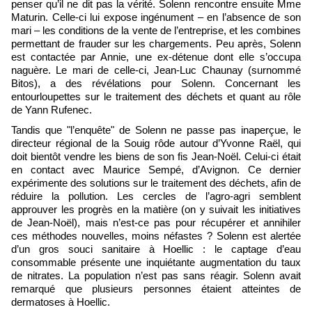
penser qu’il ne dit pas la vérité. Solenn rencontre ensuite Mme
Maturin. Celle-ci lui expose ingénument – en l’absence de son
mari – les conditions de la vente de l’entreprise, et les combines
permettant de frauder sur les chargements. Peu après, Solenn
est contactée par Annie, une ex-détenue dont elle s’occupa
naguère. Le mari de celle-ci, Jean-Luc Chaunay (surnommé
Bitos), a des révélations pour Solenn. Concernant les
entourloupettes sur le traitement des déchets et quant au rôle
de Yann Rufenec.
Tandis que "l’enquête" de Solenn ne passe pas inaperçue, le
directeur régional de la Souig rôde autour d’Yvonne Raël, qui
doit bientôt vendre les biens de son fis Jean-Noël. Celui-ci était
en contact avec Maurice Sempé, d’Avignon. Ce dernier
expérimente des solutions sur le traitement des déchets, afin de
réduire la pollution. Les cercles de l’agro-agri semblent
approuver les progrès en la matière (on y suivait les initiatives
de Jean-Noël), mais n’est-ce pas pour récupérer et annihiler
ces méthodes nouvelles, moins néfastes ? Solenn est alertée
d’un gros souci sanitaire à Hoellic : le captage d’eau
consommable présente une inquiétante augmentation du taux
de nitrates. La population n’est pas sans réagir. Solenn avait
remarqué que plusieurs personnes étaient atteintes de
dermatoses à Hoellic.