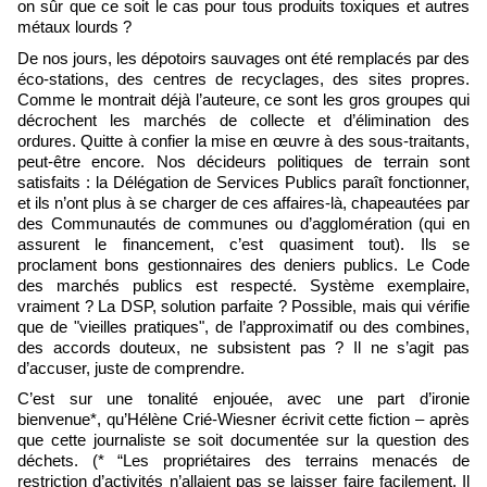
on sûr que ce soit le cas pour tous produits toxiques et autres
métaux lourds ?
De nos jours, les dépotoirs sauvages ont été remplacés par des
éco-stations, des centres de recyclages, des sites propres.
Comme le montrait déjà l’auteure, ce sont les gros groupes qui
décrochent les marchés de collecte et d’élimination des
ordures. Quitte à confier la mise en œuvre à des sous-traitants,
peut-être encore. Nos décideurs politiques de terrain sont
satisfaits : la Délégation de Services Publics paraît fonctionner,
et ils n’ont plus à se charger de ces affaires-là, chapeautées par
des Communautés de communes ou d’agglomération (qui en
assurent le financement, c’est quasiment tout). Ils se
proclament bons gestionnaires des deniers publics. Le Code
des marchés publics est respecté. Système exemplaire,
vraiment ? La DSP, solution parfaite ? Possible, mais qui vérifie
que de "vieilles pratiques", de l’approximatif ou des combines,
des accords douteux, ne subsistent pas ? Il ne s’agit pas
d’accuser, juste de comprendre.
C’est sur une tonalité enjouée, avec une part d’ironie
bienvenue*, qu’Hélène Crié-Wiesner écrivit cette fiction – après
que cette journaliste se soit documentée sur la question des
déchets. (* “Les propriétaires des terrains menacés de
restriction d’activités n’allaient pas se laisser faire facilement. Il