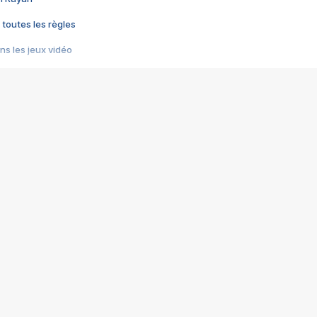
 toutes les règles
s les jeux vidéo
us choquant de Rockstar ? - Le scandale BULLY
e plus moche de Steam
du RÊVE tourne au CAUCHEMAR
pendant 8 heures
it… à tort
umiliés par un jeu vidéo
ire - Final Fantasy 8
ti un empire - Age of Empires
story DOFUS
tard, il crée l'un des pires jeux de tous les temps, MindsEye.