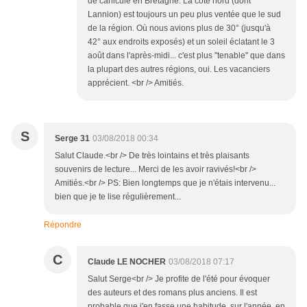
de canicule en Bretagne. La côte nord (dont
Lannion) est toujours un peu plus ventée que le sud
de la région. Où nous avions plus de 30° (jusqu'à
42° aux endroits exposés) et un soleil éclatant le 3
août dans l'après-midi... c'est plus "tenable" que dans
la plupart des autres régions, oui. Les vacanciers
apprécient. <br /> Amitiés.
S
Serge 31
03/08/2018 00:34
Salut Claude.<br /> De très lointains et très plaisants
souvenirs de lecture... Merci de les avoir ravivés!<br />
Amitiés.<br /> PS: Bien longtemps que je n'étais intervenu...
bien que je te lise régulièrement...
Répondre
C
Claude LE NOCHER
03/08/2018 07:17
Salut Serge<br /> Je profite de l'été pour évoquer
des auteurs et des romans plus anciens. Il est
probable que j'en fasse une habitude, sur l'année, en