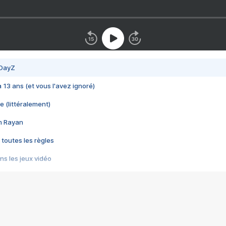
 DayZ
 a 13 ans (et vous l'avez ignoré)
e (littéralement)
im Rayan
 toutes les règles
s les jeux vidéo
us choquant de Rockstar ? - Le scandale BULLY
e plus moche de Steam
du RÊVE tourne au CAUCHEMAR