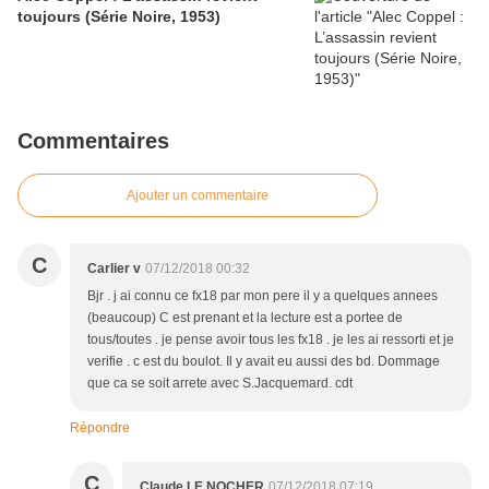
toujours (Série Noire, 1953)
Commentaires
Ajouter un commentaire
C
Carlier v
07/12/2018 00:32
Bjr . j ai connu ce fx18 par mon pere il y a quelques annees
(beaucoup) C est prenant et la lecture est a portee de
tous/toutes . je pense avoir tous les fx18 . je les ai ressorti et je
verifie . c est du boulot. Il y avait eu aussi des bd. Dommage
que ca se soit arrete avec S.Jacquemard. cdt
Répondre
C
Claude LE NOCHER
07/12/2018 07:19