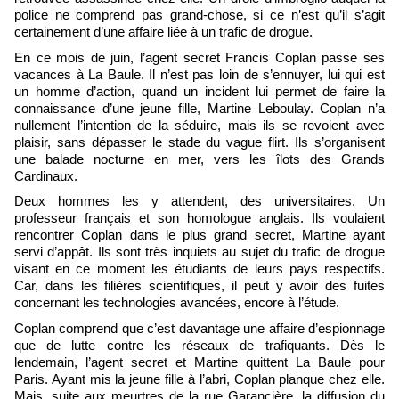
police ne comprend pas grand-chose, si ce n’est qu’il s’agit
certainement d’une affaire liée à un trafic de drogue.
En ce mois de juin, l’agent secret Francis Coplan passe ses
vacances à La Baule. Il n’est pas loin de s’ennuyer, lui qui est
un homme d’action, quand un incident lui permet de faire la
connaissance d’une jeune fille, Martine Leboulay. Coplan n’a
nullement l’intention de la séduire, mais ils se revoient avec
plaisir, sans dépasser le stade du vague flirt. Ils s’organisent
une balade nocturne en mer, vers les îlots des Grands
Cardinaux.
Deux hommes les y attendent, des universitaires. Un
professeur français et son homologue anglais. Ils voulaient
rencontrer Coplan dans le plus grand secret, Martine ayant
servi d’appât. Ils sont très inquiets au sujet du trafic de drogue
visant en ce moment les étudiants de leurs pays respectifs.
Car, dans les filières scientifiques, il peut y avoir des fuites
concernant les technologies avancées, encore à l’étude.
Coplan comprend que c’est davantage une affaire d’espionnage
que de lutte contre les réseaux de trafiquants. Dès le
lendemain, l’agent secret et Martine quittent La Baule pour
Paris. Ayant mis la jeune fille à l’abri, Coplan planque chez elle.
Mais, suite aux meurtres de la rue Garancière, la diffusion du