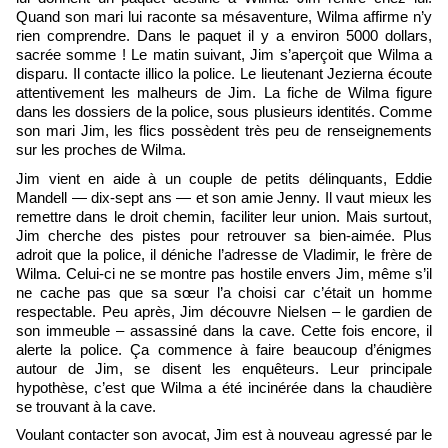
Quand son mari lui raconte sa mésaventure, Wilma affirme n’y
rien comprendre. Dans le paquet il y a environ 5000 dollars,
sacrée somme ! Le matin suivant, Jim s’aperçoit que Wilma a
disparu. Il contacte illico la police. Le lieutenant Jezierna écoute
attentivement les malheurs de Jim. La fiche de Wilma figure
dans les dossiers de la police, sous plusieurs identités. Comme
son mari Jim, les flics possèdent très peu de renseignements
sur les proches de Wilma.
Jim vient en aide à un couple de petits délinquants, Eddie
Mandell — dix-sept ans — et son amie Jenny. Il vaut mieux les
remettre dans le droit chemin, faciliter leur union. Mais surtout,
Jim cherche des pistes pour retrouver sa bien-aimée. Plus
adroit que la police, il déniche l’adresse de Vladimir, le frère de
Wilma. Celui-ci ne se montre pas hostile envers Jim, même s’il
ne cache pas que sa sœur l’a choisi car c’était un homme
respectable. Peu après, Jim découvre Nielsen – le gardien de
son immeuble – assassiné dans la cave. Cette fois encore, il
alerte la police. Ça commence à faire beaucoup d’énigmes
autour de Jim, se disent les enquêteurs. Leur principale
hypothèse, c’est que Wilma a été incinérée dans la chaudière
se trouvant à la cave.
Voulant contacter son avocat, Jim est à nouveau agressé par le