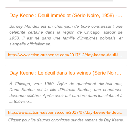
Day Keene : Deuil immédiat (Série Noire, 1958) - Le blog de Claude LE NOCHER
Barney Mandell est un champion de boxe connaissant une
célébrité certaine dans la région de Chicago, autour de
1950. Il est né dans une famille d'immigrés polonais, et
s'appelle officiellemen...
http://www.action-suspense.com/2017/12/day-keene-deuil-immediat-serie-noire-1958.html
Day Keene : Le deuil dans les veines (Série Noire, 1966) - Le blog de Claude LE NOCHER
À Chicago, vers 1960. Âgée de quasiment dix-huit ans,
Dona Santos est la fille d'Estrella Santos, une chanteuse
devenue célèbre. Après avoir fait carrière dans les clubs et à
la télévisio...
http://www.action-suspense.com/2017/07/day-keene-le-deuil-dans-les-veines-serie-noire-1966.html
Cliquez pour lire d'autres chroniques sur des romans de Day Keene.