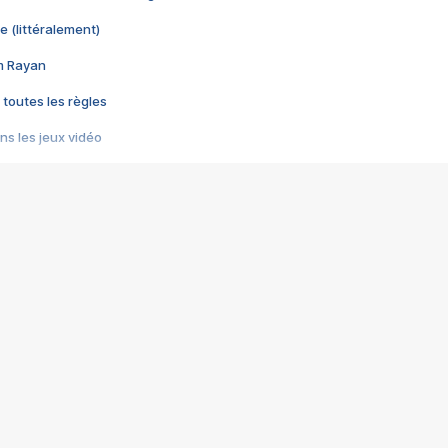
e (littéralement)
im Rayan
 toutes les règles
s les jeux vidéo
us choquant de Rockstar ? - Le scandale BULLY
e plus moche de Steam
du RÊVE tourne au CAUCHEMAR
pendant 8 heures
it… à tort
umiliés par un jeu vidéo
ire - Final Fantasy 8
ti un empire - Age of Empires