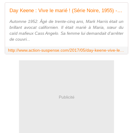
Day Keene : Vive le marié ! (Série Noire, 1955) - Le blog de Claude LE NOCHER
Automne 1952. Âgé de trente-cinq ans, Mark Harris était un
brillant avocat californien. Il était marié à Maria, sœur du
caïd mafieux Cass Angelo. Sa femme lui demandait d'arrêter
de couvri...
http://www.action-suspense.com/2017/05/day-keene-vive-le-marie-serie-noire-1955.html
Publicité