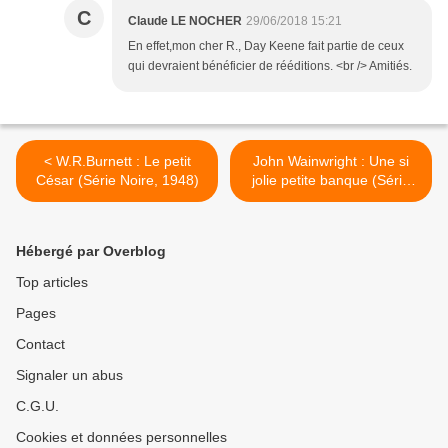
C
Claude LE NOCHER
29/06/2018 15:21
En effet,mon cher R., Day Keene fait partie de ceux
qui devraient bénéficier de rééditions. <br /> Amitiés.
< W.R.Burnett : Le petit
John Wainwright : Une si
César (Série Noire, 1948)
jolie petite banque (Série
Noire, 1980) >
Hébergé par Overblog
Top articles
Pages
Contact
Signaler un abus
C.G.U.
Cookies et données personnelles