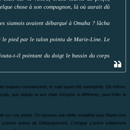
uelque chose à son compagnon, là où aurait dû
des siamois avaient débarqué à Omaha ? lâcha
er le pied par le talon pointu de Marie-Line. Le
uta-t-il pointant du doigt le bassin du corps
as toujours convaincants, le sujet ayant été surexploité. De même,
ais, aux statuts et aux états d’esprits si différents, peut frôler la
ble sur ces points. On éprouve une réelle empathie pour Marie-Line
de scènes autour du Débarquement. L’intrigue s’avère solidement