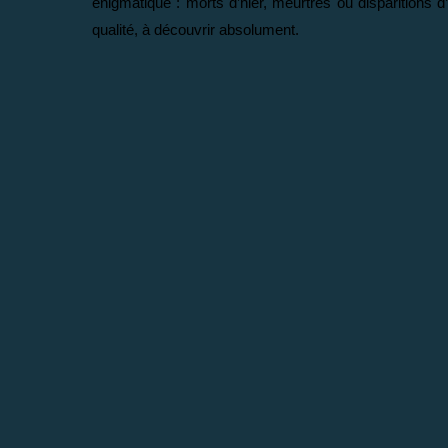
énigmatique : morts d’hier, meurtres ou disparitions d
qualité, à découvrir absolument.