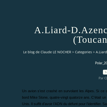
A.Liard-D.Azenc
(Toucan
Le blog de Claude LE NOCHER
>
Categories
>
A.Liard
Polar_2
1
Par 
Un avion s’est crashé en survolant les Alpes. Si ce d
bord Mike Stone, quatre-vingt quatorze ans. C’était un hé
Unis. Il suffit d’avoir l’ADN du défunt pour l’identifier