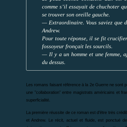
comme s’il essayait de chuchoter q
se trouver son oreille gauche.
— Extraordinaire. Vous saviez que 
Andrew.
Pour toute réponse, il se fit crucifi
fossoyeur fronçait les sourcils.
— Il y a un homme et une femme, ajo
du dessus.
Les romans faisant référence à la 2e Guerre ne sont p
une "collaboration" entre magistrats américains et franç
superficialité.
La première réussite de ce roman est d’être très crédi
et Andrew. Le récit, actuel et fluide, est ponctué 