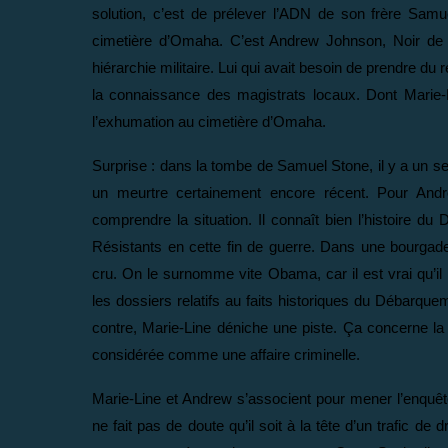
solution, c’est de prélever l’ADN de son frère Sam
cimetière d’Omaha. C’est Andrew Johnson, Noir de q
hiérarchie militaire. Lui qui avait besoin de prendre d
la connaissance des magistrats locaux. Dont Marie-L
l’exhumation au cimetière d’Omaha.
Surprise : dans la tombe de Samuel Stone, il y a un s
un meurtre certainement encore récent. Pour Andre
comprendre la situation. Il connaît bien l’histoire du
Résistants en cette fin de guerre. Dans une bourga
cru. On le surnomme vite Obama, car il est vrai qu’i
les dossiers relatifs au faits historiques du Débarque
contre, Marie-Line déniche une piste. Ça concerne la 
considérée comme une affaire criminelle.
Marie-Line et Andrew s’associent pour mener l’enquêt
ne fait pas de doute qu’il soit à la tête d’un trafic de