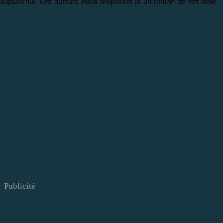
’aujourd’hui. Les auteurs nous proposent là un roman de fort belle
Publicité