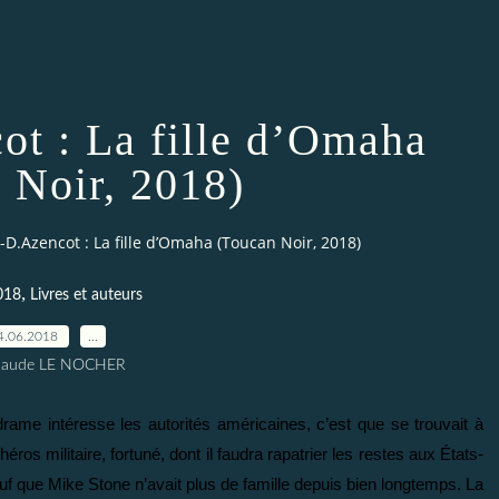
ot : La fille d’Omaha
 Noir, 2018)
-D.Azencot : La fille d’Omaha (Toucan Noir, 2018)
,
018
Livres et auteurs
4.06.2018
…
Claude LE NOCHER
rame intéresse les autorités américaines, c’est que se trouvait à
ros militaire, fortuné, dont il faudra rapatrier les restes aux États-
. Sauf que Mike Stone n’avait plus de famille depuis bien longtemps. La