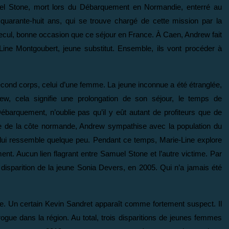
uel Stone, mort lors du Débarquement en Normandie, enterré au
uarante-huit ans, qui se trouve chargé de cette mission par la
u recul, bonne occasion que ce séjour en France. À Caen, Andrew fait
ine Montgoubert, jeune substitut. Ensemble, ils vont procéder à
econd corps, celui d’une femme. La jeune inconnue a été étranglée,
w, cela signifie une prolongation de son séjour, le temps de
 Débarquement, n’oublie pas qu’il y eût autant de profiteurs que de
de de la côte normande, Andrew sympathise avec la population du
l lui ressemble quelque peu. Pendant ce temps, Marie-Line explore
ment. Aucun lien flagrant entre Samuel Stone et l’autre victime. Par
disparition de la jeune Sonia Devers, en 2005. Qui n’a jamais été
e. Un certain Kevin Sandret apparaît comme fortement suspect. Il
 drogue dans la région. Au total, trois disparitions de jeunes femmes