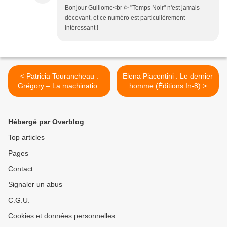
Bonjour Guillome<br /> "Temps Noir" n'est jamais
décevant, et ce numéro est particulièrement
intéressant !
< Patricia Tourancheau :
Elena Piacentini : Le dernier
Grégory – La machination
homme (Éditions In-8) >
familiale (Éd.Seuil-Les
Jours, 2018)
Hébergé par Overblog
Top articles
Pages
Contact
Signaler un abus
C.G.U.
Cookies et données personnelles