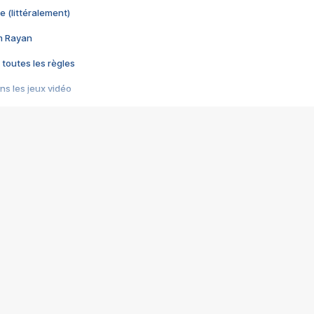
e (littéralement)
im Rayan
 toutes les règles
s les jeux vidéo
us choquant de Rockstar ? - Le scandale BULLY
e plus moche de Steam
du RÊVE tourne au CAUCHEMAR
pendant 8 heures
it… à tort
umiliés par un jeu vidéo
ire - Final Fantasy 8
ti un empire - Age of Empires