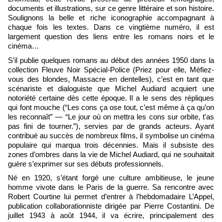
documents et illustrations, sur ce genre littéraire et son histoire.
Soulignons la belle et riche iconographie accompagnant à
chaque fois les textes. Dans ce vingtième numéro, il est
largement question des liens entre les romans noirs et le
cinéma…
S’il publie quelques romans au début des années 1950 dans la
collection Fleuve Noir Spécial-Police (Priez pour elle, Méfiez-
vous des blondes, Massacre en dentelles), c’est en tant que
scénariste et dialoguiste que Michel Audiard acquiert une
notoriété certaine dès cette époque. Il a le sens des répliques
qui font mouche (
“Les cons ça ose tout, c’est même à ça qu’on
les reconnaît”
—
“
Le jour où on mettra les cons sur orbite, t'as
pas fini de tourner.”
), servies par de grands acteurs. Ayant
contribué au succès de nombreux films, il symbolise un cinéma
populaire qui marqua trois décennies. Mais il subsiste des
zones d’ombres dans la vie de Michel Audiard, qui ne souhaitait
guère s’exprimer sur ses débuts professionnels.
Né en 1920, s’étant forgé une culture ambitieuse, le jeune
homme vivote dans le Paris de la guerre. Sa rencontre avec
Robert Courtine lui permet d’entrer à l’hebdomadaire L’Appel,
publication collaborationniste dirigée par Pierre Costantini. De
juillet 1943 à août 1944, il va écrire, principalement des