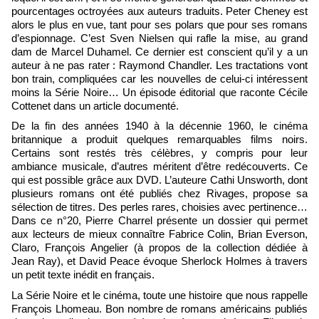
pourcentages octroyées aux auteurs traduits. Peter Cheney est
alors le plus en vue, tant pour ses polars que pour ses romans
d’espionnage. C’est Sven Nielsen qui rafle la mise, au grand
dam de Marcel Duhamel. Ce dernier est conscient qu’il y a un
auteur à ne pas rater : Raymond Chandler. Les tractations vont
bon train, compliquées car les nouvelles de celui-ci intéressent
moins la Série Noire… Un épisode éditorial que raconte Cécile
Cottenet dans un article documenté.
De la fin des années 1940 à la décennie 1960, le cinéma
britannique a produit quelques remarquables films noirs.
Certains sont restés très célèbres, y compris pour leur
ambiance musicale, d’autres méritent d’être redécouverts. Ce
qui est possible grâce aux DVD. L’auteure Cathi Unsworth, dont
plusieurs romans ont été publiés chez Rivages, propose sa
sélection de titres. Des perles rares, choisies avec pertinence…
Dans ce n°20, Pierre Charrel présente un dossier qui permet
aux lecteurs de mieux connaître Fabrice Colin, Brian Everson,
Claro, François Angelier (à propos de la collection dédiée à
Jean Ray), et David Peace évoque Sherlock Holmes à travers
un petit texte inédit en français.
La Série Noire et le cinéma, toute une histoire que nous rappelle
François Lhomeau. Bon nombre de romans américains publiés