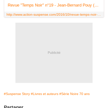
Revue "Temps Noir" n°19 - Jean-Bernard Pouy (Éd.Joseph K, 2016) - Le blog de Claude LE NOCHER
http://www.action-suspense.com/2016/10/revue-temps-noir-n-19-jean-bernard-pouy-ed.joseph-k-2016.html
Publicité
#Suspense Story
#Livres et auteurs
#Série Noire 70 ans
Partager