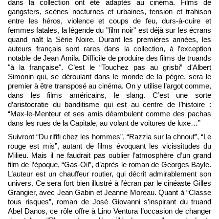
dans la collection ont été adaptés au cinéma. Films de
gangsters, scènes nocturnes et urbaines, tension et trahison
entre les héros, violence et coups de feu, durs-à-cuire et
femmes fatales, la légende du "film noir" est déjà sur les écrans
quand naît la Série Noire. Durant les premières années, les
auteurs français sont rares dans la collection, à l’exception
notable de Jean Amila. Difficile de produire des films de truands
"à la française". C’est le “Touchez pas au grisbi” d’Albert
Simonin qui, se déroulant dans le monde de la pègre, sera le
premier à être transposé au cinéma. On y utilise l’argot comme,
dans les films américains, le slang. C’est une sorte
d’aristocratie du banditisme qui est au centre de l’histoire :
“Max-le-Menteur et ses amis déambulent comme des pachas
dans les rues de la Capitale, au volant de voitures de luxe…”
Suivront “Du rififi chez les hommes”, “Razzia sur la chnouf”, “Le
rouge est mis”, autant de films évoquant les vicissitudes du
Milieu. Mais il ne faudrait pas oublier l’atmosphère d’un grand
film de l’époque, “Gas-Oil”, d’après le roman de Georges Bayle.
L’auteur est un chauffeur routier, qui décrit admirablement son
univers. Ce sera fort bien illustré à l’écran par le cinéaste Gilles
Grangier, avec Jean Gabin et Jeanne Moreau. Quant à “Classe
tous risques”, roman de José Giovanni s’inspirant du truand
Abel Danos, ce rôle offre à Lino Ventura l’occasion de changer