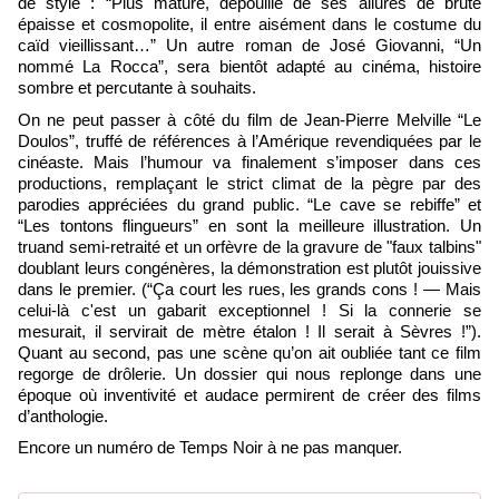
de style : “Plus mature, dépouillé de ses allures de brute
épaisse et cosmopolite, il entre aisément dans le costume du
caïd vieillissant…” Un autre roman de José Giovanni, “Un
nommé La Rocca”, sera bientôt adapté au cinéma, histoire
sombre et percutante à souhaits.
On ne peut passer à côté du film de Jean-Pierre Melville “Le
Doulos”, truffé de références à l’Amérique revendiquées par le
cinéaste. Mais l’humour va finalement s’imposer dans ces
productions, remplaçant le strict climat de la pègre par des
parodies appréciées du grand public. “Le cave se rebiffe” et
“Les tontons flingueurs” en sont la meilleure illustration. Un
truand semi-retraité et un orfèvre de la gravure de "faux talbins"
doublant leurs congénères, la démonstration est plutôt jouissive
dans le premier.
(
“
Ça court les rues, les grands cons ! — Mais
celui-là c'est un gabarit exceptionnel ! Si la connerie se
mesurait, il servirait de mètre étalon ! Il serait à Sèvres !”).
Quant au second, pas une scène qu’on ait oubliée tant ce film
regorge de drôlerie. Un dossier qui nous replonge dans une
époque où inventivité et audace permirent de créer des films
d’anthologie.
Encore un numéro de Temps Noir à ne pas manquer.