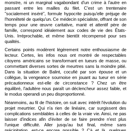
monstre, ni un marginal vagabondant d’un crime à l’autre en
passant entre les mailles du filet. C’est un trentenaire
"socialement inséré", formule hypocrite puisqu’elle préjuge de
l’honnêteté de quelqu’un. Ce médecin spécialiste, offrant de son
temps pour une œuvre caritative, marié et attentif père de
famille, correspond idéalement aux codes de vie des États-
Unis. Irréprochable, et même bientôt récompensé pour ses
qualités.
Certains points modèrent légèrement notre enthousiasme de
lecteur. Certes, les infos nous ont montré de respectables
citoyens américains se transformant en tueurs de masse, ou
commettant diverses sortes de meurtres sans la moindre pitié.
Dans la situation de Balint, cocufié par son épouse et un
collègue, la vengeance sournoise en jouant au tueur en série
précautionneux est-elle de circonstance ? Chez un être
équilibré, l’adultère nous paraît un déclencheur assez faible, et
le modus operandi un peu disproportionné.
Néanmoins, au fil de l’histoire, on suit avec intérêt l’évolution du
projet meurtrier. Qui n’a rien de linéaire, car surgissent des
complications semblables à celles de la vraie vie. Ainsi, ne pas
laisser d’indices afin d’éviter de se faire prendre n’est plus
l’unique difficulté. Aller jusqu’au but final, même sans
précipitation, est-ce encore possible ? Çà et là, quelques