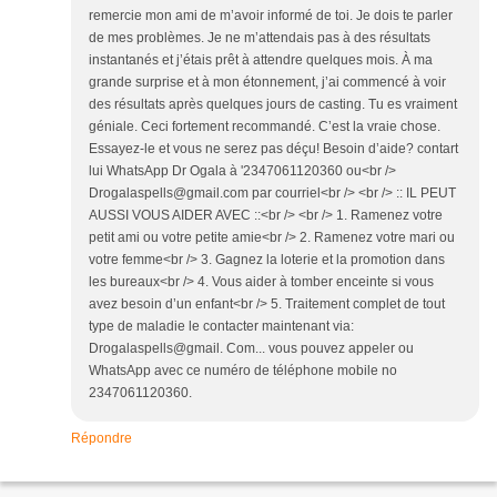
remercie mon ami de m’avoir informé de toi. Je dois te parler
de mes problèmes. Je ne m’attendais pas à des résultats
instantanés et j’étais prêt à attendre quelques mois. À ma
grande surprise et à mon étonnement, j’ai commencé à voir
des résultats après quelques jours de casting. Tu es vraiment
géniale. Ceci fortement recommandé. C’est la vraie chose.
Essayez-le et vous ne serez pas déçu! Besoin d’aide? contart
lui WhatsApp Dr Ogala à '2347061120360 ou<br />
Drogalaspells@gmail.com par courriel<br /> <br /> :: IL PEUT
AUSSI VOUS AIDER AVEC ::<br /> <br /> 1. Ramenez votre
petit ami ou votre petite amie<br /> 2. Ramenez votre mari ou
votre femme<br /> 3. Gagnez la loterie et la promotion dans
les bureaux<br /> 4. Vous aider à tomber enceinte si vous
avez besoin d’un enfant<br /> 5. Traitement complet de tout
type de maladie le contacter maintenant via:
Drogalaspells@gmail. Com... vous pouvez appeler ou
WhatsApp avec ce numéro de téléphone mobile no
2347061120360.
Répondre