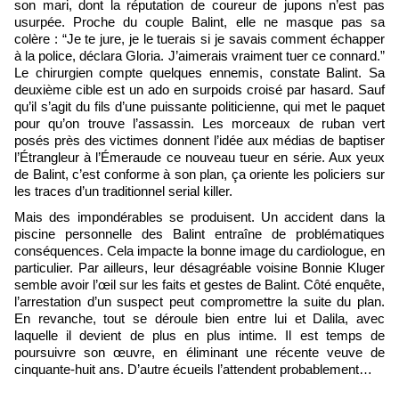
son mari, dont la réputation de coureur de jupons n’est pas
usurpée. Proche du couple Balint, elle ne masque pas sa
colère : “Je te jure, je le tuerais si je savais comment échapper
à la police, déclara Gloria. J’aimerais vraiment tuer ce connard.”
Le chirurgien compte quelques ennemis, constate Balint. Sa
deuxième cible est un ado en surpoids croisé par hasard. Sauf
qu’il s’agit du fils d’une puissante politicienne, qui met le paquet
pour qu’on trouve l’assassin. Les morceaux de ruban vert
posés près des victimes donnent l’idée aux médias de baptiser
l’Étrangleur à l’Émeraude ce nouveau tueur en série. Aux yeux
de Balint, c’est conforme à son plan, ça oriente les policiers sur
les traces d’un traditionnel serial killer.
Mais des impondérables se produisent. Un accident dans la
piscine personnelle des Balint entraîne de problématiques
conséquences. Cela impacte la bonne image du cardiologue, en
particulier. Par ailleurs, leur désagréable voisine Bonnie Kluger
semble avoir l’œil sur les faits et gestes de Balint. Côté enquête,
l’arrestation d’un suspect peut compromettre la suite du plan.
En revanche, tout se déroule bien entre lui et Dalila, avec
laquelle il devient de plus en plus intime. Il est temps de
poursuivre son œuvre, en éliminant une récente veuve de
cinquante-huit ans. D’autre écueils l’attendent probablement…