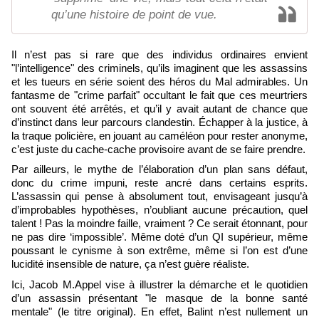
qu’une histoire de point de vue.
Il n’est pas si rare que des individus ordinaires envient
"l’intelligence" des criminels, qu’ils imaginent que les assassins
et les tueurs en série soient des héros du Mal admirables. Un
fantasme de "crime parfait" occultant le fait que ces meurtriers
ont souvent été arrêtés, et qu’il y avait autant de chance que
d’instinct dans leur parcours clandestin. Échapper à la justice, à
la traque policière, en jouant au caméléon pour rester anonyme,
c’est juste du cache-cache provisoire avant de se faire prendre.
Par ailleurs, le mythe de l’élaboration d’un plan sans défaut,
donc du crime impuni, reste ancré dans certains esprits.
L’assassin qui pense à absolument tout, envisageant jusqu’à
d’improbables hypothèses, n’oubliant aucune précaution, quel
talent ! Pas la moindre faille, vraiment ? Ce serait étonnant, pour
ne pas dire ‘impossible’. Même doté d’un QI supérieur, même
poussant le cynisme à son extrême, même si l’on est d’une
lucidité insensible de nature, ça n’est guère réaliste.
Ici, Jacob M.Appel vise à illustrer la démarche et le quotidien
d’un assassin présentant "le masque de la bonne santé
mentale" (le titre original). En effet, Balint n’est nullement un