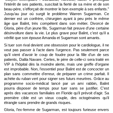
l’intérêt de ses patients, suscitait la fierté de sa mère et de son
beau-père, s’efforçait de montrer le bon exemple à ses enfants.”
Jusqu’au jour où surgit le problème Warren Sugarman. Ce
dernier est un confrère, chirurgien ayant à peu près le même
âge que Balint, très compétent dans son métier. Divorcé de
Gloria, père d’un jeune fils, Sugarman fait preuve d’une certaine
désinvolture dans la vie. Le plus grave pour Balint, c’est qu’il a
vérifié que son épouse Amanda et Sugarman sont amants.
Si tuer son rival devient une obsession pour le cardiologue, il ne
veut pas passer à l’acte dans l’urgence. Pas seulement parce
qu’il vient d’avoir le coup de foudre pour la fille d’un de ses
patients, Dalila Navare. Certes, le père de celle-ci sera traité en
VIP à l’hôpital dès la moindre alerte, mais une greffe d’organe
est improbable. Non, l’essentiel pour Balint est de concocter un
plan sans commettre d’erreur, de préparer un crime parfait. Il
achète du ruban vert pour signer ses futurs meurtres. Grâce au
programme socio-médical lancé par un ami rabbin, Balint
pourra disposer de temps pour tuer sans se justifier. C’est
après des vacances familiales en Floride qu’il prévoit d’agir. Sa
première cible est un vieux couple, des octogénaires qu’il
étrangle sans prendre de grands risques.
Gloria, l’ex-femme de Sugarman, est toujours furieuse envers