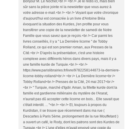
Bonjour M. Le Nocher,<br /> <br /> Je le redis ici, mais bien
sûr sans la pièce jointe ni la newsletter que vous aurez à
votre adresse e-mail.<br /> <br /> Voyant que votre chronique
d'aujourd'hui est consacrée à un livre d'Antoine Bréa
évoquant la situation des Kurdes, j'en profite pour vous
transférer une copie de la newsletter de samedi de Notre
Famille que vous savez que je reçois.<br /> Car parmi les
livres conseillés, il y a " La Dernière licorne " de Tobby
Rolland, ce qui est son premier roman, aux Presses de la
Cité.<br /> D'après la présentation, c'est une histoire
complexe avec différents héros dans divers pays, mais il y a
une famille kurde de Turquie.<br /> <br />
https://www.parislibrairies.fr/livre/9782258144873-la-derniere-
licorne-tobby-rolland/<br /> <br /> La Dernière licorne<br />
Tobby Rolland<br /> Presses de la Cité, 24 mai 2017<br />
<br /> " Turquie, marché d'Igdir. Aman, la fillette kurde dont la
famille est gardienne millénaire du mystère de l'Ararat,
n'aurait pas dû accepter cette licorne en bois... Elle savait que
c'était interdit. ... "<br /> <br /> Et, toujours à propos du
Kurdistan, il se trouve que récemment dans ma rue (
Descartes à Paris 5ème, prolongement de la rue Mouffetard )
a ouvert un café, le Rody, dont les patrons sont des Kurdes de
Turquie.<br /> L'une d'elles m'avait envoyé une copie du