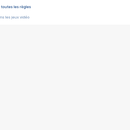
 toutes les règles
s les jeux vidéo
us choquant de Rockstar ? - Le scandale BULLY
e plus moche de Steam
du RÊVE tourne au CAUCHEMAR
pendant 8 heures
it… à tort
umiliés par un jeu vidéo
ire - Final Fantasy 8
ti un empire - Age of Empires
story DOFUS
tard, il crée l'un des pires jeux de tous les temps, MindsEye.