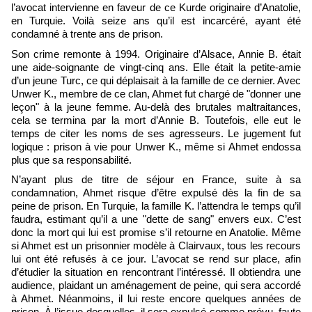
l’avocat intervienne en faveur de ce Kurde originaire d’Anatolie,
en Turquie. Voilà seize ans qu’il est incarcéré, ayant été
condamné à trente ans de prison.
Son crime remonte à 1994. Originaire d’Alsace, Annie B. était
une aide-soignante de vingt-cinq ans. Elle était la petite-amie
d’un jeune Turc, ce qui déplaisait à la famille de ce dernier. Avec
Unwer K., membre de ce clan, Ahmet fut chargé de "donner une
leçon" à la jeune femme. Au-delà des brutales maltraitances,
cela se termina par la mort d’Annie B. Toutefois, elle eut le
temps de citer les noms de ses agresseurs. Le jugement fut
logique : prison à vie pour Unwer K., même si Ahmet endossa
plus que sa responsabilité.
N’ayant plus de titre de séjour en France, suite à sa
condamnation, Ahmet risque d’être expulsé dès la fin de sa
peine de prison. En Turquie, la famille K. l’attendra le temps qu’il
faudra, estimant qu’il a une "dette de sang" envers eux. C’est
donc la mort qui lui est promise s’il retourne en Anatolie. Même
si Ahmet est un prisonnier modèle à Clairvaux, tous les recours
lui ont été refusés à ce jour. L’avocat se rend sur place, afin
d’étudier la situation en rencontrant l’intéressé. Il obtiendra une
audience, plaidant un aménagement de peine, qui sera accordé
à Ahmet. Néanmoins, il lui reste encore quelques années de