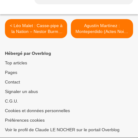
< Léo Malet : Casse-pipe à
Agustín Martínez :
la Nation – Nestor Burma
Monteperdido (Actes Noirs,
(1957)
2017) – Coup de cœur – >
Hébergé par Overblog
Top articles
Pages
Contact
Signaler un abus
C.G.U.
Cookies et données personnelles
Préférences cookies
Voir le profil de Claude LE NOCHER sur le portail Overblog