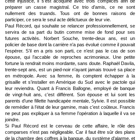
cette injustice, il s’est acoquiné avec trois complices afin de
préparer un casse magistral. Ce trio d’amis, ce ne sont
nullement des truands. Tous ont de bonnes raisons de
participer, ce sera le seul acte délictueux de leur vie.
Paul Récord, qui souhaite se relancer professionnellement, se
servira de sa part du butin comme mise de fond pour ses
futures activités.
Norbert Souche, trente-deux ans, est un
policier de base dont la carrière n’a pas évolué comme il pouvait
l’espérer. S’il en a pris son parti, ce n’est pas le cas de son
épouse, qui l’accable de reproches acrimonieux. Une petite
fortune la rendrait moins mordante, sans doute. Raphaël Davila,
trente-sept ans, est un pied-noir n’ayant jamais trouvé sa place
en métropole. Avec sa femme, ils comptent échapper à la
grisaille et s’installer en Amérique du Sud avec le pactole qui
leur reviendra. Quant à Francis Ballogne, employé de banque
de vingt-huit ans, c’est différent. Son épouse et lui sont les
parents d’une fillette handicapée mentale, Sylvie. Il est possible
de remédier à l’état de leur gamine, mais c’est coûteux. Francis
ne peut pas expliquer à sa femme l’opération à laquelle il va se
joindre.
Si Paul Récord est le cerveau de cette affaire, le rôle des
comparses n’est pas négligeable. Car il faut être sûr des plans
de la chambre des coffres à la banque, du système d’alarme, et