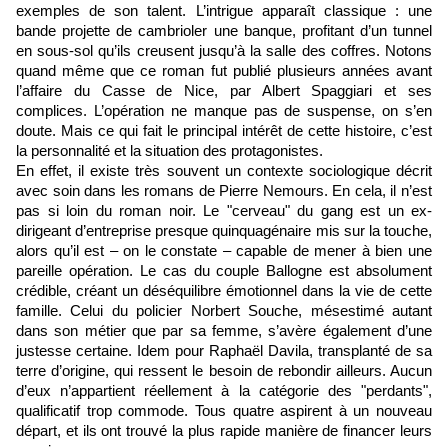
exemples de son talent. L’intrigue apparaît classique : une
bande projette de cambrioler une banque, profitant d’un tunnel
en sous-sol qu’ils creusent jusqu’à la salle des coffres. Notons
quand même que ce roman fut publié plusieurs années avant
l’affaire du Casse de Nice, par Albert Spaggiari et ses
complices. L’opération ne manque pas de suspense, on s’en
doute. Mais ce qui fait le principal intérêt de cette histoire, c’est
la personnalité et la situation des protagonistes.
En effet, il existe très souvent un contexte sociologique décrit
avec soin dans les romans de Pierre Nemours. En cela, il n’est
pas si loin du roman noir. Le "cerveau" du gang est un ex-
dirigeant d’entreprise presque quinquagénaire mis sur la touche,
alors qu’il est – on le constate – capable de mener à bien une
pareille opération. Le cas du couple Ballogne est absolument
crédible, créant un déséquilibre émotionnel dans la vie de cette
famille. Celui du policier Norbert Souche, mésestimé autant
dans son métier que par sa femme, s’avère également d’une
justesse certaine. Idem pour Raphaël Davila, transplanté de sa
terre d’origine, qui ressent le besoin de rebondir ailleurs. Aucun
d’eux n’appartient réellement à la catégorie des "perdants",
qualificatif trop commode. Tous quatre aspirent à un nouveau
départ, et ils ont trouvé la plus rapide manière de financer leurs