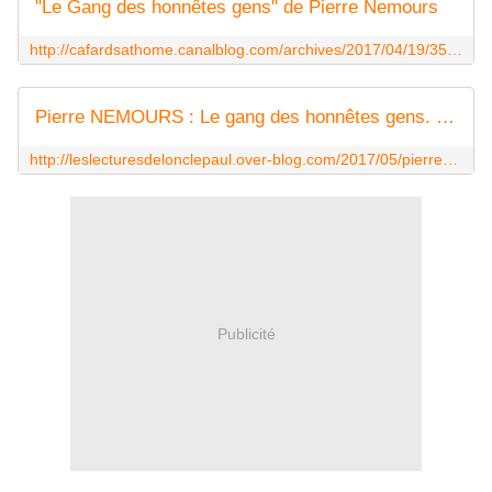
"Le Gang des honnêtes gens" de Pierre Nemours
http://cafardsathome.canalblog.com/archives/2017/04/19/35184471.html
Pierre NEMOURS : Le gang des honnêtes gens. - Les Lectures de l'Oncle Paul
http://leslecturesdelonclepaul.over-blog.com/2017/05/pierre-nemours-le-gang-des-honnetes-gens.html
Publicité