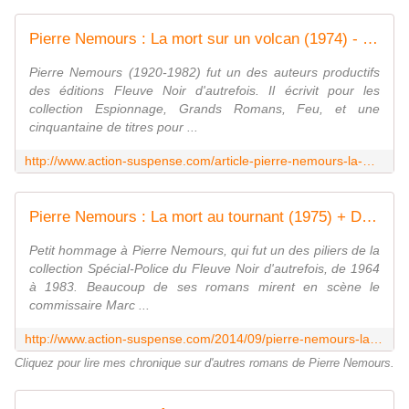
Pierre Nemours : La mort sur un volcan (1974) - Le blog de Claude LE NOCHER
Pierre Nemours (1920-1982) fut un des auteurs productifs
des éditions Fleuve Noir d'autrefois. Il écrivit pour les
collection Espionnage, Grands Romans, Feu, et une
cinquantaine de titres pour ...
http://www.action-suspense.com/article-pierre-nemours-la-mort-sur-un-volcan-1974-82946832.html
Pierre Nemours : La mort au tournant (1975) + Delphine ou le crime parfait (1982) - Le blog de Claude LE NOCHER
Petit hommage à Pierre Nemours, qui fut un des piliers de la
collection Spécial-Police du Fleuve Noir d'autrefois, de 1964
à 1983. Beaucoup de ses romans mirent en scène le
commissaire Marc ...
http://www.action-suspense.com/2014/09/pierre-nemours-la-mort-au-tournant-1975-delphine-ou-le-crime-parfait-1982.html
Cliquez pour lire mes chronique sur d'autres romans de Pierre Nemours.