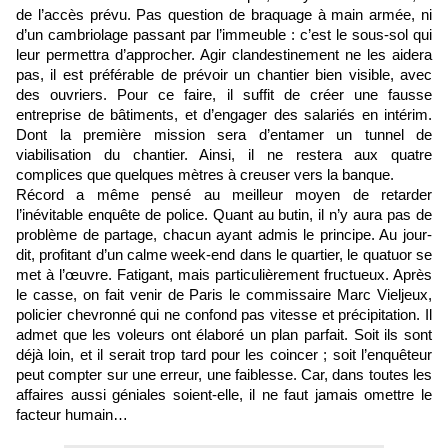
de l’accès prévu. Pas question de braquage à main armée, ni
d’un cambriolage passant par l’immeuble : c’est le sous-sol qui
leur permettra d’approcher. Agir clandestinement ne les aidera
pas, il est préférable de prévoir un chantier bien visible, avec
des ouvriers. Pour ce faire, il suffit de créer une fausse
entreprise de bâtiments, et d’engager des salariés en intérim.
Dont la première mission sera d’entamer un tunnel de
viabilisation du chantier. Ainsi, il ne restera aux quatre
complices que quelques mètres à creuser vers la banque.
Récord a même pensé au meilleur moyen de retarder
l’inévitable enquête de police. Quant au butin, il n’y aura pas de
problème de partage, chacun ayant admis le principe. Au jour-
dit, profitant d’un calme week-end dans le quartier, le quatuor se
met à l’œuvre. Fatigant, mais particulièrement fructueux. Après
le casse, on fait venir de Paris le commissaire Marc Vieljeux,
policier chevronné qui ne confond pas vitesse et précipitation. Il
admet que les voleurs ont élaboré un plan parfait. Soit ils sont
déjà loin, et il serait trop tard pour les coincer ; soit l’enquêteur
peut compter sur une erreur, une faiblesse. Car, dans toutes les
affaires aussi géniales soient-elle, il ne faut jamais omettre le
facteur humain…