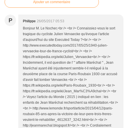
Ajouter un commentaire
P
Philippe
26/05/2017 05:53
Bonjour M. Le Nocher,<br /> <br /> Connaissiez-vous le sort
tragique du cycliste Julien Vervaecke qu'évoque l'article
d'aujourd'hui du site Executed Today ?<br /> <br />
http://www.executedtoday.com/2017/05/25/1940-julien-
vervaecke-tour-de-france-cyclist/<br /> <br />
https://fr.wikipedia.org/wiki/Julien_Vervaecke<br /> <br />
Incidemment, il est question de l' " affaire Maréchal " , Jean
Maréchal ayant été injustement semble-t-il relégué à la
deuxième place de la course Paris-Roubaix 1930 car accusé
d'avoir fait tomber Vervaecke.<br /> <br />
https://fr.wikipedia.org/wiki/Paris-Roubaix_1930<br /> <br />
https://fr.wikipedia.org/wiki/Jean_Mar%C3%A9chal<br /> <br
/> Voyez l'article du Monde ( 2015 ) indiqué en lien : les
enfants de Jean Maréchal recherchent sa réhabilitation.<br />
<br /> http://www.lemonde.fr/sport/article/2015/04/12/paris-
roubaix-85-ans-apres-la-victoire-de-leur-pere-trois-freres-
veulent-le-rehabiliter_4612637_3242.html<br /> <br />
http://jeanmarechal.blogspot.fr/<br /> <br /> Cordialement