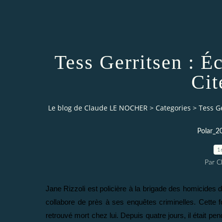
Tess Gerritsen : É
Cit
Le blog de Claude LE NOCHER
>
Categories
>
Tess Ge
Polar_2
1
Par 
Jane Rizzoli est policière à la brigade des homicide
collabore de près à ses enquêtes criminelles. Cette 
retrouvé mort chez lui. Depuis quatre jours, il était p