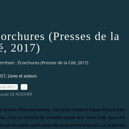
corchures (Presses de la
é, 2017)
rritsen : Écorchures (Presses de la Cité, 2017)
,
017
Livres et auteurs
6.02.2017
…
Claude LE NOCHER
s de Boston (Massachusetts). Son amie médecin légiste Maura Isles
fois, c’est un homme de soixante-quatre ans, Leon Gott, qui a été
endu par les pieds après avoir été proprement éviscéré. La scène fait