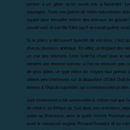
penser à un gibier qu’on aurait mis à faisander. L
sauvages. Toute une galerie de bêtes naturalisées témo
équipé pour empailler même des animaux de grande tai
savait veuf, et son fils Elliot (qu’il ne voyait guère) avai
Si la police a découvert quantité de viscères, c’est q
d’un ou plusieurs animaux. En effet, un léopard des ne
un zoo des environs. Leon Gott fut choisi pour le n
perdent une énorme somme si l’on ne retrouve pas ce 
de gros gibier, un type infect se croyant tout permis 
obtient peu d’éléments sur la disparition d’Elliot Gott 
femme à l’état de squelette, qui a certainement un lien
Jodi Underwood a été assassinée la même nuit que Gott.
de celui-ci en Afrique du Sud dans son ordinateur, appar
safari au Botswana, avec le guide Johnny Posthumus, s
avait le romancier anglais Richard Renwick et sa com