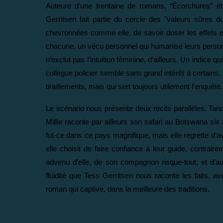
Auteure d’une trentaine de romans, “Écorchures” é
Gerritsen fait partie du cercle des "valeurs sûres 
chevronnées comme elle, de savoir doser les effets et d
chacune, un vécu personnel qui humanise leurs person
n’exclut pas l’intuition féminine, d’ailleurs. Un indice qui 
collègue policier semble sans grand intérêt à certain
tiraillements, mais qui sert toujours utilement l’enquête.
Le scénario nous présente deux récits parallèles. Ta
Millie raconte par ailleurs son safari au Botswana si
fut-ce dans ce pays magnifique, mais elle regrette d’a
elle choisit de faire confiance à leur guide, contrair
advenu d’elle, de son compagnon risque-tout, et d’
fluidité que Tess Gerritsen nous raconte les faits, a
roman qui captive, dans la meilleure des traditions.