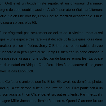
eon Gott était un taxidermiste réputé, et un chasseur d’animaux
igne de cette double passion. À côté, son atelier était parfaitement
lle. Selon une voisine, Leon Gott se montrait désagréable. On le
t disparu six ans plus tôt.
u’il ne s’agissait pas seulement de celles de la victime, mais aussi
iges – une espèce très rare – est décédé voilà quelques jours dans
aturaliser par un mécène, Jerry O’Brien. Les responsables du zoo
léopard à la peau précieuse. Jerry O’Brien est un riche chasseur
qui possède lui aussi une collection de fauves empaillés. La police
lors d’un safari en Afrique. On déterre bientôt le cadavre d’une jeune
 avec le cas Leon Gott.
 Ce fut une amie de son fils Elliot. Elle avait les dernières photos
eil qui a été dérobé suite au meurtre de Jodi. Elliot participait à un
on assistant noir Clarence, et six autres clients. Parmi eux, il y
pagne Millie Jacobson, libraire à Londres. Quand Clarence fut tué