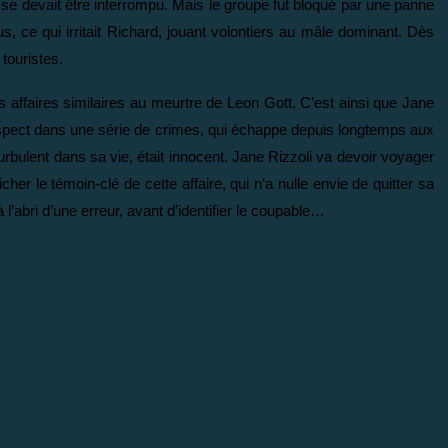
se devait être interrompu. Mais le groupe fut bloqué par une panne
us, ce qui irritait Richard, jouant volontiers au mâle dominant. Dès
touristes.
s affaires similaires au meurtre de Leon Gott. C’est ainsi que Jane
uspect dans une série de crimes, qui échappe depuis longtemps aux
turbulent dans sa vie, était innocent. Jane Rizzoli va devoir voyager
her le témoin-clé de cette affaire, qui n’a nulle envie de quitter sa
 l’abri d’une erreur, avant d’identifier le coupable…