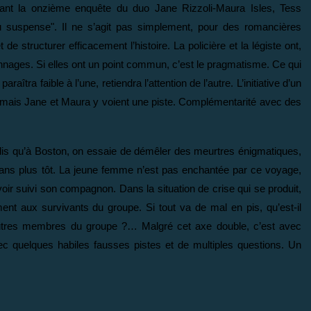
tant la onzième enquête du duo Jane Rizzoli-Maura Isles, Tess
du suspense". Il ne s’agit pas simplement, pour des romancières
e structurer efficacement l’histoire. La policière et la légiste ont,
nages. Si elles ont un point commun, c’est le pragmatisme. Ce qui
paraîtra faible à l’une, retiendra l’attention de l’autre. L’initiative d’un
s, mais Jane et Maura y voient une piste. Complémentarité avec des
ndis qu’à Boston, on essaie de démêler des meurtres énigmatiques,
x ans plus tôt. La jeune femme n’est pas enchantée par ce voyage,
voir suivi son compagnon. Dans la situation de crise qui se produit,
ement aux survivants du groupe. Si tout va de mal en pis, qu’est-il
autres membres du groupe ?… Malgré cet axe double, c’est avec
vec quelques habiles fausses pistes et de multiples questions. Un