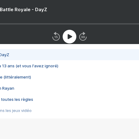
 Battle Royale - DayZ
 DayZ
 a 13 ans (et vous l'avez ignoré)
e (littéralement)
im Rayan
 toutes les règles
s les jeux vidéo
us choquant de Rockstar ? - Le scandale BULLY
e plus moche de Steam