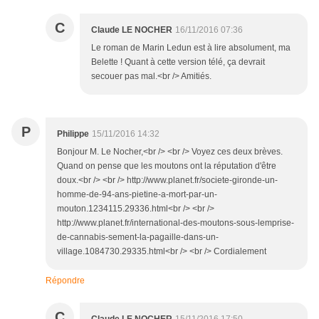
C
Claude LE NOCHER
16/11/2016 07:36
Le roman de Marin Ledun est à lire absolument, ma
Belette ! Quant à cette version télé, ça devrait
secouer pas mal.<br /> Amitiés.
P
Philippe
15/11/2016 14:32
Bonjour M. Le Nocher,<br /> <br /> Voyez ces deux brèves.
Quand on pense que les moutons ont la réputation d'être
doux.<br /> <br /> http://www.planet.fr/societe-gironde-un-
homme-de-94-ans-pietine-a-mort-par-un-
mouton.1234115.29336.html<br /> <br />
http://www.planet.fr/international-des-moutons-sous-lemprise-
de-cannabis-sement-la-pagaille-dans-un-
village.1084730.29335.html<br /> <br /> Cordialement
Répondre
C