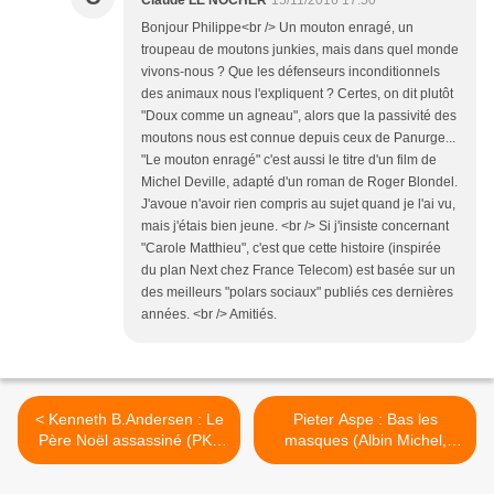
Claude LE NOCHER
15/11/2016 17:50
Bonjour Philippe<br /> Un mouton enragé, un
troupeau de moutons junkies, mais dans quel monde
vivons-nous ? Que les défenseurs inconditionnels
des animaux nous l'expliquent ? Certes, on dit plutôt
"Doux comme un agneau", alors que la passivité des
moutons nous est connue depuis ceux de Panurge...
"Le mouton enragé" c'est aussi le titre d'un film de
Michel Deville, adapté d'un roman de Roger Blondel.
J'avoue n'avoir rien compris au sujet quand je l'ai vu,
mais j'étais bien jeune. <br /> Si j'insiste concernant
"Carole Matthieu", c'est que cette histoire (inspirée
du plan Next chez France Telecom) est basée sur un
des meilleurs "polars sociaux" publiés ces dernières
années. <br /> Amitiés.
< Kenneth B.Andersen : Le
Pieter Aspe : Bas les
Père Noël assassiné (PKJ
masques (Albin Michel,
Pocket Jeunesse, 2016)
2016) >