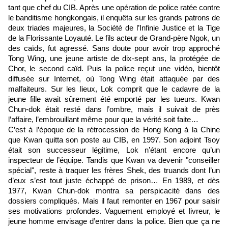
tant que chef du CIB. Après une opération de police ratée contre
le banditisme hongkongais, il enquêta sur les grands patrons de
deux triades majeures, la Société de l’Infinie Justice et la Tige
de la Florissante Loyauté. Le fils acteur de Grand-père Ngok, un
des caïds, fut agressé. Sans doute pour avoir trop approché
Tong Wing, une jeune artiste de dix-sept ans, la protégée de
Chor, le second caïd. Puis la police reçut une vidéo, bientôt
diffusée sur Internet, où Tong Wing était attaquée par des
malfaiteurs. Sur les lieux, Lok comprit que le cadavre de la
jeune fille avait sûrement été emporté par les tueurs. Kwan
Chun-dok était resté dans l’ombre, mais il suivait de près
l’affaire, l’embrouillant même pour que la vérité soit faite…
C’est à l’époque de la rétrocession de Hong Kong à la Chine
que Kwan quitta son poste au CIB, en 1997. Son adjoint Tsoy
était son successeur légitime, Lok n’étant encore qu’un
inspecteur de l’équipe. Tandis que Kwan va devenir "conseiller
spécial", reste à traquer les frères Shek, des truands dont l’un
d’eux s’est tout juste échappé de prison… En 1989, et dès
1977, Kwan Chun-dok montra sa perspicacité dans des
dossiers compliqués. Mais il faut remonter en 1967 pour saisir
ses motivations profondes. Vaguement employé et livreur, le
jeune homme envisage d’entrer dans la police. Bien que ça ne