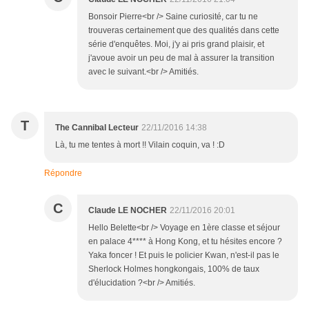
Bonsoir Pierre<br /> Saine curiosité, car tu ne
trouveras certainement que des qualités dans cette
série d'enquêtes. Moi, j'y ai pris grand plaisir, et
j'avoue avoir un peu de mal à assurer la transition
avec le suivant.<br /> Amitiés.
T
The Cannibal Lecteur
22/11/2016 14:38
Là, tu me tentes à mort !! Vilain coquin, va ! :D
Répondre
C
Claude LE NOCHER
22/11/2016 20:01
Hello Belette<br /> Voyage en 1ère classe et séjour
en palace 4**** à Hong Kong, et tu hésites encore ?
Yaka foncer ! Et puis le policier Kwan, n'est-il pas le
Sherlock Holmes hongkongais, 100% de taux
d'élucidation ?<br /> Amitiés.