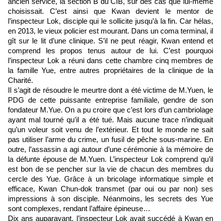
ancien service, la section B du CIB, sur des cas que lui-même
choisissait. C’est ainsi que Kwan devient le mentor de
l’inspecteur Lok, disciple qui le sollicite jusqu’à la fin. Car hélas,
en 2013, le vieux policier est mourant. Dans un coma terminal, il
gît sur le lit d’une clinique. S’il ne peut réagir, Kwan entend et
comprend les propos tenus autour de lui. C’est pourquoi
l’inspecteur Lok a réuni dans cette chambre cinq membres de
la famille Yue, entre autres propriétaires de la clinique de la
Charité.
Il s’agit de résoudre le meurtre dont a été victime de M.Yuen, le
PDG de cette puissante entreprise familiale, gendre de son
fondateur M.Yue. On a pu croire que c’est lors d’un cambriolage
ayant mal tourné qu’il a été tué. Mais aucune trace n’indiquait
qu’un voleur soit venu de l’extérieur. Et tout le monde ne sait
pas utiliser l’arme du crime, un fusil de pêche sous-marine. En
outre, l’assassin a agi autour d’une cérémonie à la mémoire de
la défunte épouse de M.Yuen. L’inspecteur Lok comprend qu’il
est bon de se pencher sur la vie de chacun des membres du
cercle des Yue. Grâce à un bricolage informatique simple et
efficace, Kwan Chun-dok transmet (par oui ou par non) ses
impressions à son disciple. Néanmoins, les secrets des Yue
sont complexes, rendant l’affaire épineuse…
Dix ans auparavant, l’inspecteur Lok avait succédé à Kwan en