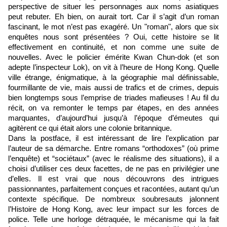
perspective de situer les personnages aux noms asiatiques
peut rebuter. Eh bien, on aurait tort. Car il s’agit d’un roman
fascinant, le mot n’est pas exagéré. Un "roman", alors que six
enquêtes nous sont présentées ? Oui, cette histoire se lit
effectivement en continuité, et non comme une suite de
nouvelles. Avec le policier émérite Kwan Chun-dok (et son
adepte l’inspecteur Lok), on vit à l’heure de Hong Kong. Quelle
ville étrange, énigmatique, à la géographie mal définissable,
fourmillante de vie, mais aussi de trafics et de crimes, depuis
bien longtemps sous l’emprise de triades mafieuses ! Au fil du
récit, on va remonter le temps par étapes, en des années
marquantes, d’aujourd’hui jusqu’à l’époque d’émeutes qui
agitèrent ce qui était alors une colonie britannique.
Dans la postface, il est intéressant de lire l’explication par
l’auteur de sa démarche. Entre romans “orthodoxes” (où prime
l’enquête) et “sociétaux” (avec le réalisme des situations), il a
choisi d’utiliser ces deux facettes, de ne pas en privilégier une
d’elles. Il est vrai que nous découvrons des intrigues
passionnantes, parfaitement conçues et racontées, autant qu’un
contexte spécifique. De nombreux soubresauts jalonnent
l’Histoire de Hong Kong, avec leur impact sur les forces de
police. Telle une horloge détraquée, le mécanisme qui la fait