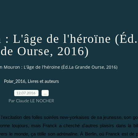
: L'âge de l'héroïne (Éd
de Ourse, 2016)
n Mouron : L'âge de l'héroïne (Éd.La Grande Ourse, 2016)
,
Polar_2016
Livres et auteurs
12.07.2016
…
Par Claude LE NOCHER
 l'excitation des folles soirées new-yorkaises de sa jeunesse, son go
onne toujours, mais Franck a cherché d'autres plaisirs dans la bibl
vers le monde, ça titille son adrénaline. À Berlin, où Franck est de p