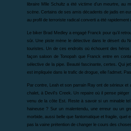
libraire Mlle Schultz a été victime d'un meurtre, au m
scène. Certains de ses amis décadents de jadis en euss
au profil de terroriste radical converti a été rapidement a
Le biker Brad Medley a engagé Franck pour qu'il retrouv
sûr. Une piste mène le détective dans le désert du
touristes. Un de ces endroits où échouent des héro
façon saloon de Tonopah que Franck entre en contac
sélective de la pipe. Beauté fascinante, certes. Qui jet
est impliquée dans le trafic de drogue, elle l'admet. Pas c
Par contre, Leah et son parrain Ray ont de sérieux et 
chalet, à Devil's Creek. Un repaire où il pense piéger l
venu de la côte Est. Reste à savoir si un minable te
haineuse ? Sur un malentendu, une erreur ou un gro
morbide, aussi belle que fantomatique et fragile, quel
pas la vaine prétention de changer le cours des chos