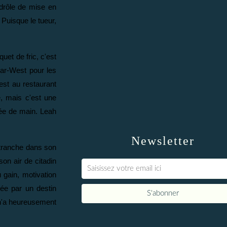
 drôle de mise en
Puisque le tueur,
uet de fric, c'est
ar-West pour les
st au restaurant
, mais c'est une
rtée de main. Leah
Newsletter
etranche dans son
son air de citadin
 gain, motivation
ée par un destin
 n'a heureusement