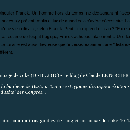
e singulier Franck. Un homme hors du temps, ne dédaignant ni l'alcoo
ances s'y prêtent, malin et lucide quand cela s'avère nécessaire. La 
ter d'une vie ordinaire, selon Franck. Peut-il comprendre Leah ? “Face
 qui se réclame de l'esprit tragique, Franck achoppe fatalement… Une
 tonalité est aussi fiévreuse que l'inverse, exprimant une "distance
fférent.
 la banlieue de Boston. Tout ici est typique des agglomération
nd Hôtel des Congrès...
entin-mouron-trois-gouttes-de-sang-et-un-nuage-de-coke-10-