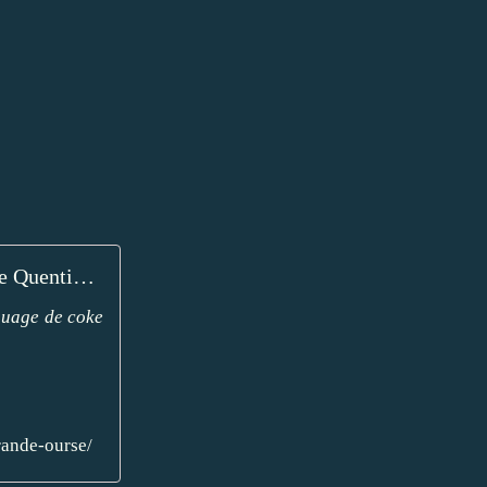
L'AGE DE L' HÉROÏNE de Quentin Mouron / La Grande Ourse. - Nyctalopes
nuage de coke
rande-ourse/