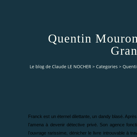
Quentin Mouron 
Gran
Le blog de Claude LE NOCHER
>
Categories
>
Quenti
Franck est un éternel dilettante, un dandy blasé. Après
l'amena à devenir détective privé. Son agence foncti
l'ouvrage rarissime, dénicher le livre introuvable à tra