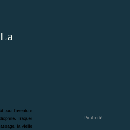
.La
ût pour l'aventure
Publicité
iophilie. Traquer
assage, la vieille