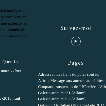
l ni une ligne de
banalité, voilà ce
 à une adolescente
Suivez-moi
 femme comme elle
" par rapport aux
Quentin Mouron : Trois gouttes de sang et un nuage de coke (10-18, 2016) - Le blog de Claude LE NOCHER
Pages
s américaines,
Adresses : Les liens du polar sont ici !
A lire : Message aux auteurs autoédités
Cinquante suspenses de J.P.Ferrière (Al
Galerie auteurs n°1 (Album)
18-2016.html
Galerie auteurs n°2 (Album)
Golfe du Morbihan (Bretagne) été 2014