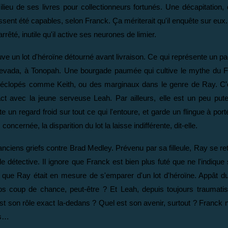
ilieu de ses livres pour collectionneurs fortunés. Une décapitation,
ent été capables, selon Franck. Ça mériterait qu'il enquête sur eux. 
rrêté, inutile qu'il active ses neurones de limier.
e un lot d'héroïne détourné avant livraison. Ce qui représente un paq
 Nevada, à Tonopah. Une bourgade paumée qui cultive le mythe du F
s éclopés comme Keith, ou des marginaux dans le genre de Ray. C'e
t avec la jeune serveuse Leah. Par ailleurs, elle est un peu pute
te un regard froid sur tout ce qui l'entoure, et garde un flingue à po
oncernée, la disparition du lot la laisse indifférente, dit-elle.
anciens griefs contre Brad Medley. Prévenu par sa filleule, Ray se r
e détective. Il ignore que Franck est bien plus futé que ne l'indique 
l que Ray était en mesure de s'emparer d'un lot d'héroïne. Appât du
s coup de chance, peut-être ? Et Leah, depuis toujours traumatis
 est son rôle exact la-dedans ? Quel est son avenir, surtout ? Franck
es…