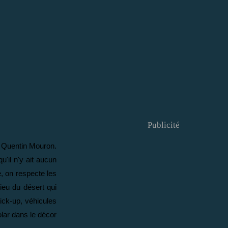
Publicité
e Quentin Mouron.
u'il n'y ait aucun
, on respecte les
lieu du désert qui
ick-up, véhicules
olar dans le décor