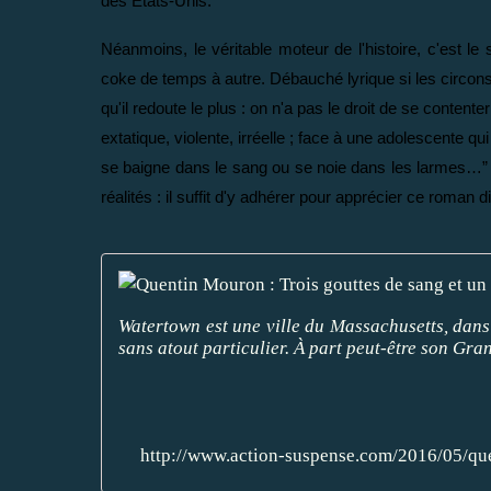
des États-Unis.
Néanmoins, le véritable moteur de l'histoire, c'est l
coke de temps à autre. Débauché lyrique si les circonst
qu'il redoute le plus : on n'a pas le droit de se conten
extatique, violente, irréelle ; face à une adolescente
se baigne dans le sang ou se noie dans les larmes…” La
réalités : il suffit d'y adhérer pour apprécier ce roman di
Watertown est une ville du Massachusetts, dans
sans atout particulier. À part peut-être son Gra
http://www.action-suspense.com/2016/05/qu