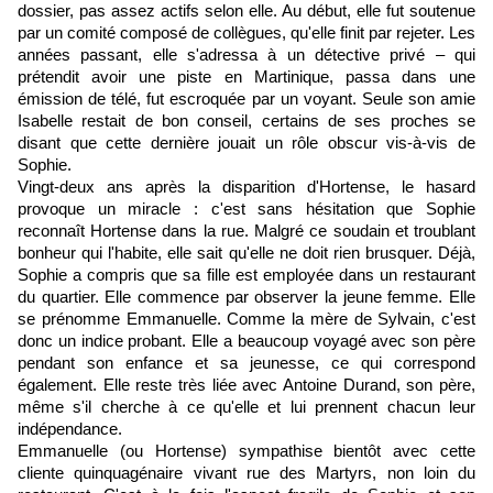
dossier, pas assez actifs selon elle. Au début, elle fut soutenue
par un comité composé de collègues, qu'elle finit par rejeter. Les
années passant, elle s'adressa à un détective privé – qui
prétendit avoir une piste en Martinique, passa dans une
émission de télé, fut escroquée par un voyant. Seule son amie
Isabelle restait de bon conseil, certains de ses proches se
disant que cette dernière jouait un rôle obscur vis-à-vis de
Sophie.
Vingt-deux ans après la disparition d'Hortense, le hasard
provoque un miracle : c'est sans hésitation que Sophie
reconnaît Hortense dans la rue. Malgré ce soudain et troublant
bonheur qui l'habite, elle sait qu'elle ne doit rien brusquer. Déjà,
Sophie a compris que sa fille est employée dans un restaurant
du quartier. Elle commence par observer la jeune femme. Elle
se prénomme Emmanuelle. Comme la mère de Sylvain, c'est
donc un indice probant. Elle a beaucoup voyagé avec son père
pendant son enfance et sa jeunesse, ce qui correspond
également. Elle reste très liée avec Antoine Durand, son père,
même s'il cherche à ce qu'elle et lui prennent chacun leur
indépendance.
Emmanuelle (ou Hortense) sympathise bientôt avec cette
cliente quinquagénaire vivant rue des Martyrs, non loin du