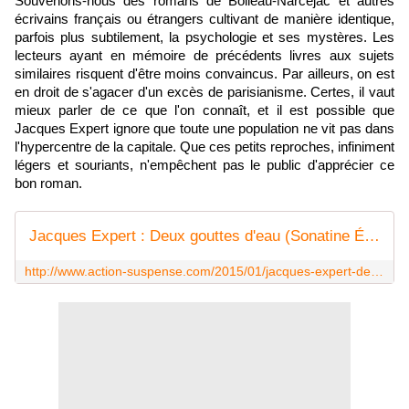
Souvenons-nous des romans de Boileau-Narcejac et autres
écrivains français ou étrangers cultivant de manière identique,
parfois plus subtilement, la psychologie et ses mystères. Les
lecteurs ayant en mémoire de précédents livres aux sujets
similaires risquent d'être moins convaincus. Par ailleurs, on est
en droit de s'agacer d'un excès de parisianisme. Certes, il vaut
mieux parler de ce que l'on connaît, et il est possible que
Jacques Expert ignore que toute une population ne vit pas dans
l'hypercentre de la capitale. Que ces petits reproches, infiniment
légers et souriants, n'empêchent pas le public d'apprécier ce
bon roman.
Jacques Expert : Deux gouttes d'eau (Sonatine Éditions, 2015) - Le blog de Claude LE NOCHER
http://www.action-suspense.com/2015/01/jacques-expert-deux-gouttes-d-eau-sonatine-editions-2015.html