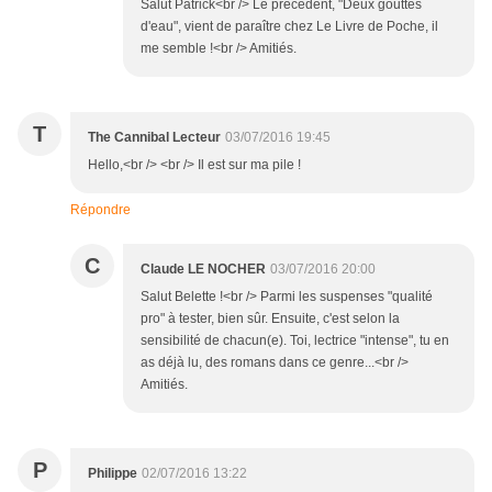
Salut Patrick<br /> Le précédent, "Deux gouttes
d'eau", vient de paraître chez Le Livre de Poche, il
me semble !<br /> Amitiés.
T
The Cannibal Lecteur
03/07/2016 19:45
Hello,<br /> <br /> Il est sur ma pile !
Répondre
C
Claude LE NOCHER
03/07/2016 20:00
Salut Belette !<br /> Parmi les suspenses "qualité
pro" à tester, bien sûr. Ensuite, c'est selon la
sensibilité de chacun(e). Toi, lectrice "intense", tu en
as déjà lu, des romans dans ce genre...<br />
Amitiés.
P
Philippe
02/07/2016 13:22