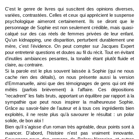
C'est le genre de livres qui suscitent des opinions diverses,
variées, contrastées. Celles et ceux qui apprécient le suspense
psychologique aimeront certainement. Ils se diront que le
personnage de Sophie est non seulement crédible, mais quasi-
calqué sur des cas réels de femmes privées de leur enfant.
Qu'un kidnapping, une disparition, perturbent durablement une
mère, c'est l'évidence. On peut compter sur Jacques Expert
pour entretenir questions et doutes au fil du récit. Tout en évitant
d'inutiles ambiances pesantes, la tonalité étant plutôt fluide et
claire, au contraire.
Si la parole est le plus souvent laissée à Sophie (qui ne nous
cache rien des détails), on nous présente aussi la version
d'Emmanuelle, ainsi que des témoignages de gens qui ont été
mêlés (parfois brièvement) à l'affaire. Ces dépositions
"recadrent" les faits bruts, apportant un équilibre par rapport à la
sympathie que peut nous inspirer la malheureuse Sophie.
Grâce au savoir-faire de l'auteur et à tous ces ingrédients bien
exploités, il ne reste plus qu'à savourer le résultat : un polar
solide, de bon aloi !
Bien qu'il s'agisse d'un roman très agréable, deux points sont à
nuancer. D'abord, l'histoire n'est pas vraiment innovante.