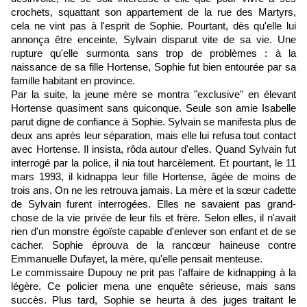
crochets, squattant son appartement de la rue des Martyrs,
cela ne vint pas à l'esprit de Sophie. Pourtant, dès qu'elle lui
annonça être enceinte, Sylvain disparut vite de sa vie. Une
rupture qu'elle surmonta sans trop de problèmes : à la
naissance de sa fille Hortense, Sophie fut bien entourée par sa
famille habitant en province.
Par la suite, la jeune mère se montra "exclusive" en élevant
Hortense quasiment sans quiconque. Seule son amie Isabelle
parut digne de confiance à Sophie. Sylvain se manifesta plus de
deux ans après leur séparation, mais elle lui refusa tout contact
avec Hortense. Il insista, rôda autour d'elles. Quand Sylvain fut
interrogé par la police, il nia tout harcèlement. Et pourtant, le 11
mars 1993, il kidnappa leur fille Hortense, âgée de moins de
trois ans. On ne les retrouva jamais. La mère et la sœur cadette
de Sylvain furent interrogées. Elles ne savaient pas grand-
chose de la vie privée de leur fils et frère. Selon elles, il n'avait
rien d'un monstre égoïste capable d'enlever son enfant et de se
cacher. Sophie éprouva de la rancœur haineuse contre
Emmanuelle Dufayet, la mère, qu'elle pensait menteuse.
Le commissaire Dupouy ne prit pas l'affaire de kidnapping à la
légère. Ce policier mena une enquête sérieuse, mais sans
succès. Plus tard, Sophie se heurta à des juges traitant le