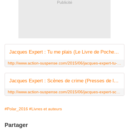
Publicité
Jacques Expert : Tu me plais (Le Livre de Poche, 2015 - Inédit) - Le blog de Claude LE NOCHER
http://www.action-suspense.com/2015/06/jacques-expert-tu-me-plais-le-livre-de-poche-2015-inedit.html
Jacques Expert : Scènes de crime (Presses de la Cité, 2015) - Le blog de Claude LE NOCHER
http://www.action-suspense.com/2015/06/jacques-expert-scenes-de-crime-presses-de-la-cite-2015.html
#Polar_2016
#Livres et auteurs
Partager