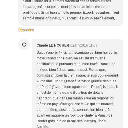
Salut Claude<br /> tu mets rarement des réserves sur tes
lectures, enfin sur celles dont je lis les articles, car tu es
prolifique... Si j'ai bien aimé le premier Expert, les autres m'ont
semblé moins originaux, plus "calculés"<br /> Amicalement,
Répondre
C
Claude LE NOCHER
02/07/2016 11:09
Salut Yves<br /> Ici, la mécanique est bien huilée, le
moteur fonctionne bien, on est sûr d'arriver à
destination, le parcours étant bien tracé. Donc, une
intrigue bien fichue, aucun souci. Est-ce que,
connaissant bien la thématique, je suis trop exigeant
? Possible. <br /> Quant à la "visite guidée des rues
de Paris", j'avoue mon agacement. En précisant qu'il
en est de même quand il y a trop de détails
géographique dans un roman situé en régions, ou
même en pays étranger. <br /> Ce qui est marrant,
quand même, c'est que je connais fort bien le 9e,
ayant eu naguère un "point de chute" à Paris, rue
Rodier (pas loin de la rue des Martyrs). <br />
Amitiés.