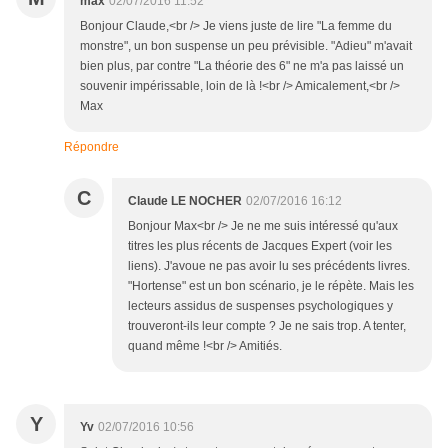
max
02/07/2016 11:52
Bonjour Claude,<br /> Je viens juste de lire "La femme du
monstre", un bon suspense un peu prévisible. "Adieu" m'avait
bien plus, par contre "La théorie des 6" ne m'a pas laissé un
souvenir impérissable, loin de là !<br /> Amicalement,<br />
Max
Répondre
C
Claude LE NOCHER
02/07/2016 16:12
Bonjour Max<br /> Je ne me suis intéressé qu'aux
titres les plus récents de Jacques Expert (voir les
liens). J'avoue ne pas avoir lu ses précédents livres.
"Hortense" est un bon scénario, je le répète. Mais les
lecteurs assidus de suspenses psychologiques y
trouveront-ils leur compte ? Je ne sais trop. A tenter,
quand même !<br /> Amitiés.
Y
Yv
02/07/2016 10:56