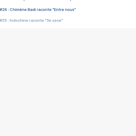
#26 : Chimène Badi raconte "Entre nous"
#25 : Indochine raconte "3e sexe"
#24 : Zaho raconte "C'est chelou"
#23 : Patrick Bruel raconte "Au café des délices"
#22 : Kyo raconte "Le chemin"
#21 : Nolwenn Leroy raconte "Cassé"
#20 : Patrick Hernandez raconte "Born to be alive"
#19 : Lorie raconte "Près de moi"
#18 : Michael Jones raconte "A nos actes manqués" (avec Jean-Jacque
#17 : Khaled raconte "Aïcha"
#16 : Corneille raconte "Parce qu'on vient de loin"
#15 : Indochine raconte "L'aventurier"