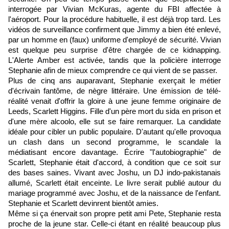
interrogée par Vivian McKuras, agente du FBI affectée à
l'aéroport. Pour la procédure habituelle, il est déjà trop tard. Les
vidéos de surveillance confirment que Jimmy a bien été enlevé,
par un homme en (faux) uniforme d'employé de sécurité. Vivian
est quelque peu surprise d'être chargée de ce kidnapping.
L'Alerte Amber est activée, tandis que la policière interroge
Stephanie afin de mieux comprendre ce qui vient de se passer.
Plus de cinq ans auparavant, Stephanie exerçait le métier
d'écrivain fantôme, de nègre littéraire. Une émission de télé-
réalité venait d'offrir la gloire à une jeune femme originaire de
Leeds, Scarlett Higgins. Fille d'un père mort du sida en prison et
d'une mère alcoolo, elle sut se faire remarquer. La candidate
idéale pour cibler un public populaire. D'autant qu'elle provoqua
un clash dans un second programme, le scandale la
médiatisant encore davantage. Écrire "l'autobiographie" de
Scarlett, Stephanie était d'accord, à condition que ce soit sur
des bases saines. Vivant avec Joshu, un DJ indo-pakistanais
allumé, Scarlett était enceinte. Le livre serait publié autour du
mariage programmé avec Joshu, et de la naissance de l'enfant.
Stephanie et Scarlett devinrent bientôt amies.
Même si ça énervait son propre petit ami Pete, Stephanie resta
proche de la jeune star. Celle-ci étant en réalité beaucoup plus