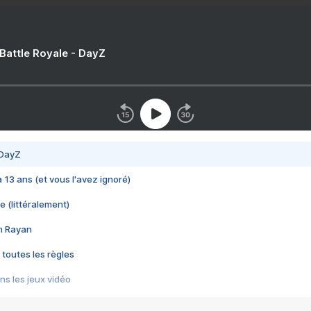
 Battle Royale - DayZ
 DayZ
 a 13 ans (et vous l'avez ignoré)
e (littéralement)
im Rayan
 toutes les règles
s les jeux vidéo
us choquant de Rockstar ? - Le scandale BULLY