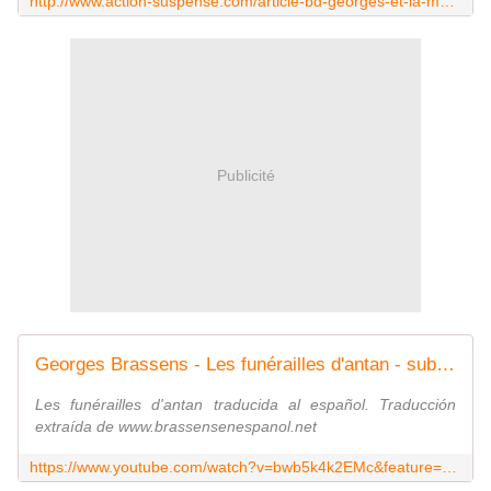
http://www.action-suspense.com/article-bd-georges-et-la-mort-de-blaise-guinin-88478885.html
Publicité
Georges Brassens - Les funérailles d'antan - subtitulos español
Les funérailles d'antan traducida al español. Traducción
extraída de www.brassensenespanol.net
https://www.youtube.com/watch?v=bwb5k4k2EMc&feature=youtu.be