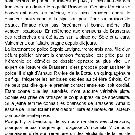
sont nombreux partout à travers le pays, et bien au-delà des
frontières, a admirer le regretté Brassens. Certains témoins se
bousculent dans les médias, qu'ils aient vraiment connu le
chanteur moustachu à la pipe, ou pas. Pour sa maison de
disque, l'image n'est pas forcément si bonne, même s'ils
vendent beaucoup. En référence aux chansons de Brassens,
des recherches ont été faites sur la plage de Sète et ailleurs.
Vainement, car l'affaire stagne depuis dix jours.
La lieutenant de police Sophie Lavigne, trente-trois ans, fille d'un
défunt policier aimant la chanson française, est priée par sa
hiérarchie de démêler ce dossier épineux au plus vite. Un
expert de l'œuvre de Brassens s'est proposé pour assister la
police. Il s'agit d'Arnaud Rivière de la Botté, un quinquagénaire
oisif qui fréquente les amicales dédiées au célèbre Sétois. On
ne peut pas dire que le premier contact entre eux soit cordial.
Étant donné que les autorités n'ont aucune véritable piste,
Sophie est priée de rattraper le coup auprès de ce spécialiste.
Si la jeune femme connaît les chansons de Brassens, Arnaud
essaie de lui inculquer l'état d'esprit, libre et sincère, de l'auteur-
compositeur-interprète.
Puisqu'il y a beaucoup de symbolisme dans ses chansons,
pourquoi ne pas imaginer qu'il s'agisse d'un canular ? De bons
connaisseurs de son répertoire ou des étudiants de la fac de