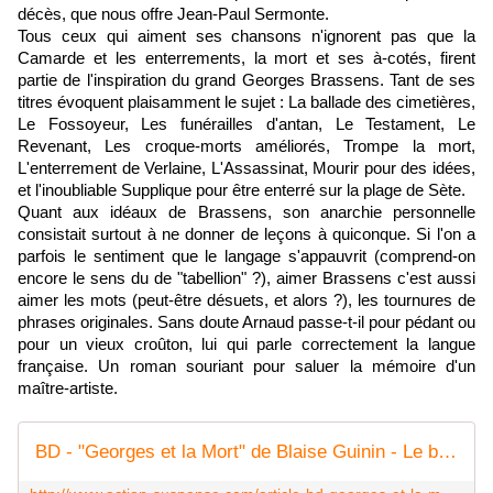
décès, que nous offre Jean-Paul Sermonte.
Tous ceux qui aiment ses chansons n'ignorent pas que la
Camarde et les enterrements, la mort et ses à-cotés, firent
partie de l'inspiration du grand Georges Brassens. Tant de ses
titres évoquent plaisamment le sujet : La ballade des cimetières,
Le Fossoyeur, Les funérailles d'antan, Le Testament, Le
Revenant, Les croque-morts améliorés, Trompe la mort,
L'enterrement de Verlaine, L'Assassinat, Mourir pour des idées,
et l'inoubliable Supplique pour être enterré sur la plage de Sète.
Quant aux idéaux de Brassens, son anarchie personnelle
consistait surtout à ne donner de leçons à quiconque. Si l'on a
parfois le sentiment que le langage s'appauvrit (comprend-on
encore le sens du de "tabellion" ?), aimer Brassens c'est aussi
aimer les mots (peut-être désuets, et alors ?), les tournures de
phrases originales. Sans doute Arnaud passe-t-il pour pédant ou
pour un vieux croûton, lui qui parle correctement la langue
française. Un roman souriant pour saluer la mémoire d'un
maître-artiste.
BD - "Georges et la Mort" de Blaise Guinin - Le blog de Claude LE NOCHER