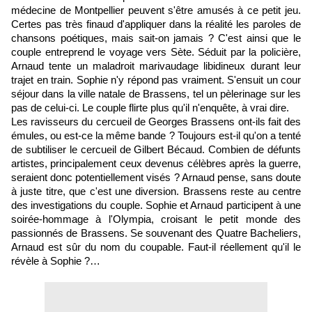
médecine de Montpellier peuvent s'être amusés à ce petit jeu.
Certes pas très finaud d'appliquer dans la réalité les paroles de
chansons poétiques, mais sait-on jamais ? C'est ainsi que le
couple entreprend le voyage vers Sète. Séduit par la policière,
Arnaud tente un maladroit marivaudage libidineux durant leur
trajet en train. Sophie n'y répond pas vraiment. S'ensuit un cour
séjour dans la ville natale de Brassens, tel un pèlerinage sur les
pas de celui-ci. Le couple flirte plus qu'il n'enquête, à vrai dire.
Les ravisseurs du cercueil de Georges Brassens ont-ils fait des
émules, ou est-ce la même bande ? Toujours est-il qu'on a tenté
de subtiliser le cercueil de Gilbert Bécaud. Combien de défunts
artistes, principalement ceux devenus célèbres après la guerre,
seraient donc potentiellement visés ? Arnaud pense, sans doute
à juste titre, que c'est une diversion. Brassens reste au centre
des investigations du couple. Sophie et Arnaud participent à une
soirée-hommage à l'Olympia, croisant le petit monde des
passionnés de Brassens. Se souvenant des Quatre Bacheliers,
Arnaud est sûr du nom du coupable. Faut-il réellement qu'il le
révèle à Sophie ?…