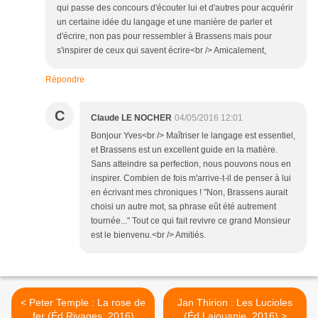
qui passe des concours d'écouter lui et d'autres pour acquérir
un certaine idée du langage et une manière de parler et
d'écrire, non pas pour ressembler à Brassens mais pour
s'inspirer de ceux qui savent écrire<br /> Amicalement,
Répondre
C
Claude LE NOCHER
04/05/2016 12:01
Bonjour Yves<br /> Maîtriser le langage est essentiel,
et Brassens est un excellent guide en la matière.
Sans atteindre sa perfection, nous pouvons nous en
inspirer. Combien de fois m'arrive-t-il de penser à lui
en écrivant mes chroniques ! "Non, Brassens aurait
choisi un autre mot, sa phrase eût été autrement
tournée..." Tout ce qui fait revivre ce grand Monsieur
est le bienvenu.<br /> Amitiés.
< Peter Temple : La rose de
Jan Thirion : Les Lucioles
fer (Éd.Rivages, 2016)
(Éd.Lajouanie, 2016) >