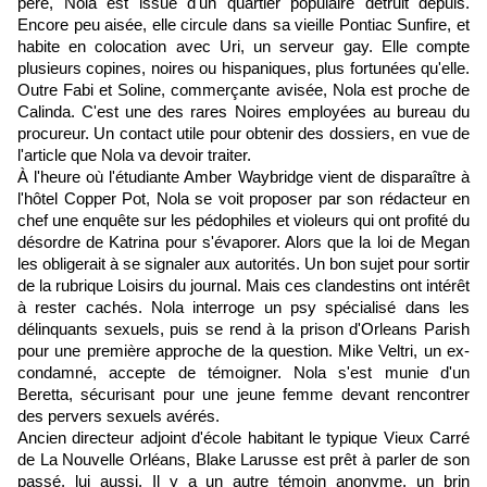
père, Nola est issue d'un quartier populaire détruit depuis.
Encore peu aisée, elle circule dans sa vieille Pontiac Sunfire, et
habite en colocation avec Uri, un serveur gay. Elle compte
plusieurs copines, noires ou hispaniques, plus fortunées qu'elle.
Outre Fabi et Soline, commerçante avisée, Nola est proche de
Calinda. C'est une des rares Noires employées au bureau du
procureur. Un contact utile pour obtenir des dossiers, en vue de
l'article que Nola va devoir traiter.
À l'heure où l'étudiante Amber Waybridge vient de disparaître à
l'hôtel Copper Pot, Nola se voit proposer par son rédacteur en
chef une enquête sur les pédophiles et violeurs qui ont profité du
désordre de Katrina pour s'évaporer. Alors que la loi de Megan
les obligerait à se signaler aux autorités. Un bon sujet pour sortir
de la rubrique Loisirs du journal. Mais ces clandestins ont intérêt
à rester cachés. Nola interroge un psy spécialisé dans les
délinquants sexuels, puis se rend à la prison d'Orleans Parish
pour une première approche de la question. Mike Veltri, un ex-
condamné, accepte de témoigner. Nola s'est munie d'un
Beretta, sécurisant pour une jeune femme devant rencontrer
des pervers sexuels avérés.
Ancien directeur adjoint d'école habitant le typique Vieux Carré
de La Nouvelle Orléans, Blake Larusse est prêt à parler de son
passé, lui aussi. Il y a un autre témoin anonyme, un brin