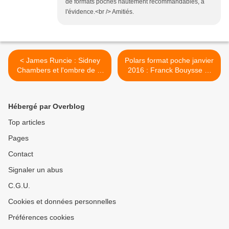
de formats poches hautement recommandables, à
l'évidence.<br /> Amitiés.
< James Runcie : Sidney
Polars format poche janvier
Chambers et l'ombre de la
2016 : Franck Bouysse et
mort (Actes Noirs, 2016)
James M.Cain >
Hébergé par Overblog
Top articles
Pages
Contact
Signaler un abus
C.G.U.
Cookies et données personnelles
Préférences cookies