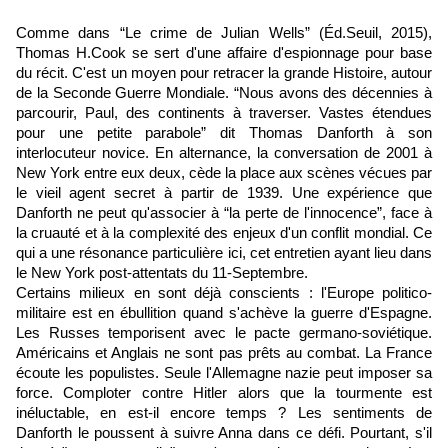
Comme dans “Le crime de Julian Wells” (Éd.Seuil, 2015),
Thomas H.Cook se sert d'une affaire d'espionnage pour base
du récit. C'est un moyen pour retracer la grande Histoire, autour
de la Seconde Guerre Mondiale. “Nous avons des décennies à
parcourir, Paul, des continents à traverser. Vastes étendues
pour une petite parabole” dit Thomas Danforth à son
interlocuteur novice. En alternance, la conversation de 2001 à
New York entre eux deux, cède la place aux scènes vécues par
le vieil agent secret à partir de 1939. Une expérience que
Danforth ne peut qu'associer à “la perte de l'innocence”, face à
la cruauté et à la complexité des enjeux d'un conflit mondial. Ce
qui a une résonance particulière ici, cet entretien ayant lieu dans
le New York post-attentats du 11-Septembre.
Certains milieux en sont déjà conscients : l'Europe politico-
militaire est en ébullition quand s'achève la guerre d'Espagne.
Les Russes temporisent avec le pacte germano-soviétique.
Américains et Anglais ne sont pas prêts au combat. La France
écoute les populistes. Seule l'Allemagne nazie peut imposer sa
force. Comploter contre Hitler alors que la tourmente est
inéluctable, en est-il encore temps ? Les sentiments de
Danforth le poussent à suivre Anna dans ce défi. Pourtant, s'il