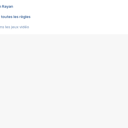
im Rayan
 toutes les règles
s les jeux vidéo
us choquant de Rockstar ? - Le scandale BULLY
e plus moche de Steam
du RÊVE tourne au CAUCHEMAR
pendant 8 heures
it… à tort
umiliés par un jeu vidéo
ire - Final Fantasy 8
ti un empire - Age of Empires
story DOFUS