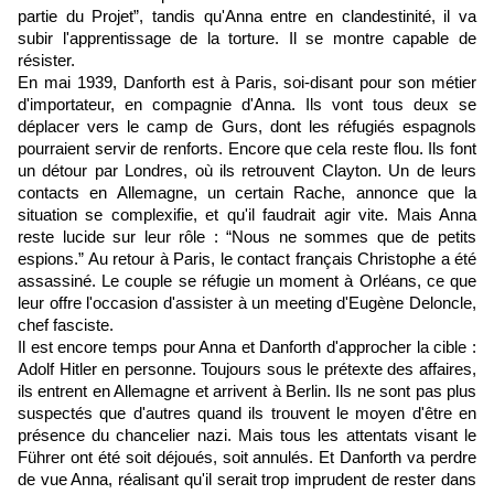
partie du Projet”, tandis qu'Anna entre en clandestinité, il va
subir l'apprentissage de la torture. Il se montre capable de
résister.
En mai 1939, Danforth est à Paris, soi-disant pour son métier
d'importateur, en compagnie d'Anna. Ils vont tous deux se
déplacer vers le camp de Gurs, dont les réfugiés espagnols
pourraient servir de renforts. Encore que cela reste flou. Ils font
un détour par Londres, où ils retrouvent Clayton. Un de leurs
contacts en Allemagne, un certain Rache, annonce que la
situation se complexifie, et qu'il faudrait agir vite. Mais Anna
reste lucide sur leur rôle : “Nous ne sommes que de petits
espions.” Au retour à Paris, le contact français Christophe a été
assassiné. Le couple se réfugie un moment à Orléans, ce que
leur offre l'occasion d'assister à un meeting d'Eugène Deloncle,
chef fasciste.
Il est encore temps pour Anna et Danforth d'approcher la cible :
Adolf Hitler en personne. Toujours sous le prétexte des affaires,
ils entrent en Allemagne et arrivent à Berlin. Ils ne sont pas plus
suspectés que d'autres quand ils trouvent le moyen d'être en
présence du chancelier nazi. Mais tous les attentats visant le
Führer ont été soit déjoués, soit annulés. Et Danforth va perdre
de vue Anna, réalisant qu'il serait trop imprudent de rester dans