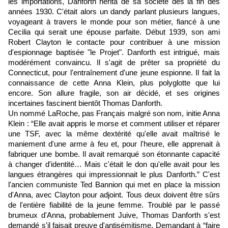
les importations, Danforth hérita de sa société dès la fin des
années 1930. C'était alors un dandy parlant plusieurs langues,
voyageant à travers le monde pour son métier, fiancé à une
Cecilia qui serait une épouse parfaite. Début 1939, son ami
Robert Clayton le contacte pour contribuer à une mission
d'espionnage baptisée "le Projet". Danforth est intrigué, mais
modérément convaincu. Il s'agit de prêter sa propriété du
Connecticut, pour l'entraînement d'une jeune espionne. Il fait la
connaissance de cette Anna Klein, plus polyglotte que lui
encore. Son allure fragile, son air décidé, et ses origines
incertaines fascinent bientôt Thomas Danforth.
Un nommé LaRoche, pas Français malgré son nom, initie Anna
Klein : “Elle avait appris le morse et comment utiliser et réparer
une TSF, avec la même dextérité qu'elle avait maîtrisé le
maniement d'une arme à feu et, pour l'heure, elle apprenait à
fabriquer une bombe. Il avait remarqué son étonnante capacité
à changer d'identité… Mais c'était le don qu'elle avait pour les
langues étrangères qui impressionnait le plus Danforth.” C'est
l'ancien communiste Ted Bannion qui met en place la mission
d'Anna, avec Clayton pour adjoint. Tous deux doivent être sûrs
de l'entière fiabilité de la jeune femme. Troublé par le passé
brumeux d'Anna, probablement Juive, Thomas Danforth s'est
demandé s'il faisait preuve d'antisémitisme. Demandant à “faire