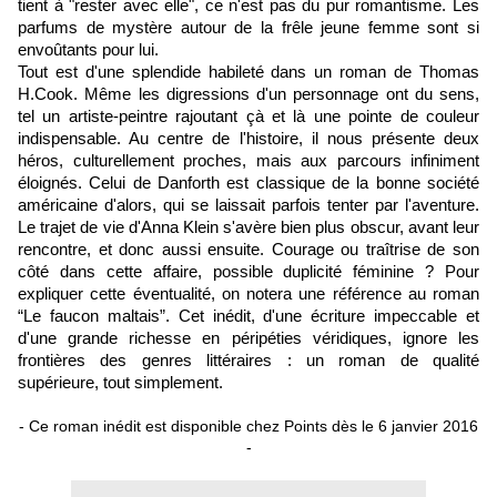
tient à "rester avec elle", ce n'est pas du pur romantisme. Les
parfums de mystère autour de la frêle jeune femme sont si
envoûtants pour lui.
Tout est d'une splendide habileté dans un roman de Thomas
H.Cook. Même les digressions d'un personnage ont du sens,
tel un artiste-peintre rajoutant çà et là une pointe de couleur
indispensable. Au centre de l'histoire, il nous présente deux
héros, culturellement proches, mais aux parcours infiniment
éloignés. Celui de Danforth est classique de la bonne société
américaine d'alors, qui se laissait parfois tenter par l'aventure.
Le trajet de vie d'Anna Klein s'avère bien plus obscur, avant leur
rencontre, et donc aussi ensuite. Courage ou traîtrise de son
côté dans cette affaire, possible duplicité féminine ? Pour
expliquer cette éventualité, on notera une référence au roman
“Le faucon maltais”. Cet inédit, d'une écriture impeccable et
d'une grande richesse en péripéties véridiques, ignore les
frontières des genres littéraires : un roman de qualité
supérieure, tout simplement.
- Ce roman inédit est disponible chez Points dès le 6 janvier 2016
-