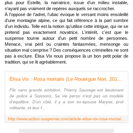
plus pour Estelle, la narratrice, issue d'un milieu instable,
n'ayant pas vraiment de repères auxquels se raccrocher.
À l'opposé de l'adret, l'ubac évoque le versant moins ensoleillé
d'une montagne alpine, ce qui fait référence à la part sombre
d'un individu. Telle est la notion qu'utilise cette intrigue, qui ne se
prétend pas exactement novatrice. L'intérêt, c'est que le
suspense tourne autour d'un petit nombre de personnes.
Menace, vrai péril ou craintes fantasmées, mensonge ou
situation mal comprise ? Des conséquences criminelles ne sont
pas à exclure. Élisa Vix nous propose là un bon petit polar de
tradition, qui se lit agréablement.
Élisa Vix : Rosa mortalis (Le Rouergue Noir, 2013) - Le blog de Claude LE NOCHER
Flic sans grande ambition, Thierry Sauvage est lieutenant
de police à Soissons. Sa vie perso n'est pas un modèle
d'équilibre. D'un côté, il y a son ex-épouse Maryse, prof
militante, et leur f...
http://www.action-suspense.com/article-elisa-vix-rosa-mortalis-le-rouergue-noir-2013-115900850.html