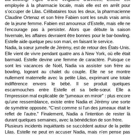
employée à la pharmacie locale, mais elle est en arrêt pour
s'occuper de Lilas. Célibataires tous les deux, la pharmacienne
Claudine Ortenaz et son frère Fabien sont les seuls vrais amis
de la jeune femme. Fabien est amoureux d'Estelle, mais elle ne
l'encourage pas à persister. Alors que débute la saison
hivernale, les affaires devraient être bonnes pour le bar-bowling.
Estelle aide quelque peu son mari, en faisant le service.
Nadia, la sœur jumelle de Jérémy, est de retour des États-Unis.
Elle vient de vivre pendant quatre ans à New York, où elle était
barmaid. Estelle devine une femme de caractère. Puisque ce
sont les vacances de Noël, Nadia va assister son frère au
bowling, logeant au chalet du couple. Elle ne se montre
nullement maternelle avec la petite Lilas, exprimant une totale
indifférence envers le bébé. Il se produit quelques
escarmouches entre Estelle et sa belle-sœur. Elle a
l'impression mal explicable de “jumeaux en miroir” : plus encore
qu'une ressemblance, existe entre Nadia et Jérémy une sorte
de symétrie opposée. “C'est comme si l'un des jumeaux était le
reflet de l'autre.” Finalement, Nadia a l'intention de rester là
durant quelques semaines, avec la bénédiction de son frère.
Plusieurs incidents inquiétants se succèdent autour de la petite
Lilas. Estelle ne peut en accuser Nadia, mais n'en pense pas