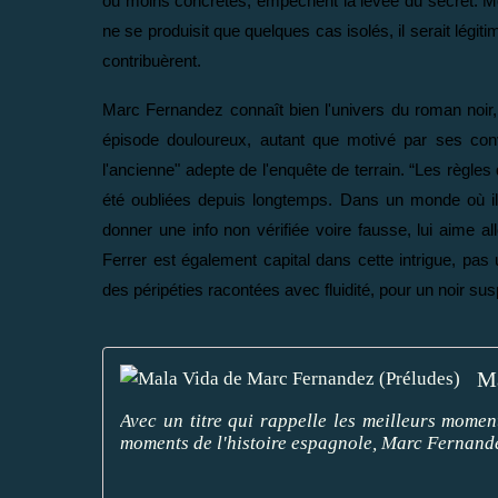
ou moins concrètes, empêchent la levée du secret. Mêm
ne se produisit que quelques cas isolés, il serait légit
contribuèrent.
Marc Fernandez connaît bien l'univers du roman noir,
épisode douloureux, autant que motivé par ses conv
l'ancienne" adepte de l'enquête de terrain. “Les règl
été oubliées depuis longtemps. Dans un monde où il fa
donner une info non vérifiée voire fausse, lui aime a
Ferrer est également capital dans cette intrigue, pa
des péripéties racontées avec fluidité, pour un noir su
Ma
Avec un titre qui rappelle les meilleurs momen
moments de l'histoire espagnole, Marc Fernandez,