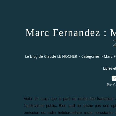
Marc Fernandez : M
Le blog de Claude LE NOCHER
>
Categories
>
Marc F
Livres e
2
Par 
Voilà six mois que le parti de droite néo-franquist
l'audiovisuel public. Bien qu'il ne cache pas ses o
émission de radio hebdomadaire reste percutante qu