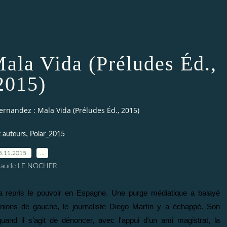
ala Vida (Préludes Éd.,
2015)
ernandez : Mala Vida (Préludes Éd., 2015)
,
t auteurs
Polar_2015
5.11.2015
…
Claude LE NOCHER
e a repris le pouvoir en Espagne. Une purge médiatique a balayé
pinions de gauche, le journaliste Diego Martín y a échappé. Son
and il s'agit de dénoncer, avec l'appui d'un ami magistrat, la