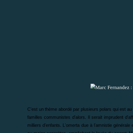
C'est un thème abordé par plusieurs polars qui est au c
familles communistes d'alors. Il serait imprudent d'
milliers d'enfants. L'omerta due à l'amnistie générale