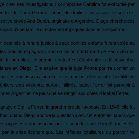
ayé cher ses investigations : son épouse Carolina fut exécutée par
meurtre de Paco Gómez, jeune élu droitiste assassiné le soir des
étective privée Ana Durán, originaire d'Argentine, Diego cherche des
ndant d'une famille directement impliquée dans le franquisme.
n, destinée à rendre justice à ceux dont les enfants furent volés au
sse les médias espagnols. Son émission sur la mort de Paco Gómez
, lui non plus. Un premier contact est établi entre la détective Ana
onfiance en Diego. Elle espère que le juge Ponce pourra donner un
és. Si son association excite les médias, elle suscite l'hostilité de
ers sont virulents, partout infiltrés. Isabel Ferrer fait parvenir à
nt en Argentine, ne peut que se ranger aux côtés d'Isabel Ferrer.
oignage d'Emilia Ferrer, la grand-mère de l'avocate. En 1946, elle fut
hoc, quand Diego aborde la question avec cet entretien, tandis que
s opposés à son association. Le scandale agite bientôt toutes les
 par la crise économique. Les réflexes totalitaires du pouvoir ne