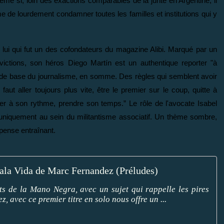
e si, loin des exactions comparables de la junte en Argentine, il
ime de lourdement condamner toutes les familles et institutions qui y
 lui qui fut un des cofondateurs du magazine Alibi. Marqué par un
ictions, son héros Diego Martín est un authentique reporter "à
es de base du journalisme, en somme. Des règles qui semblent avoir
ut aller toujours plus vite, être le premier sur le coup, quitte à
ller à son rythme, prendre son temps.” Le rôle de l'avocate Isabel
s uniquement au sein du militantisme associatif. Un thème sombre,
spense entraînant.
la Vida de Marc Fernandez (Préludes)
ts de la Mano Negra, avec un sujet qui rappelle les pires
 avec ce premier titre en solo nous offre un ...