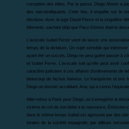
corruption des élites. Par le passé, Diego Martín a p
des narcotrafiquants. Cette fois, il enquête sur le 
élections. Avec le juge David Ponce et la singulière d
éléments, sachant déjà que Paco Gómez était le desce
L'avocate Isabel Ferrer vient de lancer une associatio
temps de la dictature. Un sujet sensible qui intére
ayant été un succès, Diego ne peut guère passer à côté
et Isabel Ferrer. L'avocate sait qu'elle peut avoir c
caractère judiciaire à ces affaires d'enlèvements de béb
beaucoup de fachos haineux. Le franquisme et ses hériti
Diego un dossier accablant. Ana, qui a connu l'équivale
Aller-retour à Paris pour Diego, où il enregistre le tém
victime du vol de son bébé à la naissance. Émission-c
dans le même temps Isabel est agressée par des sbire
strates de la société espagnole, par ailleurs secouée