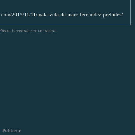
s.com/2015/11/11/mala-vida-de-marc-fernandez-preludes/
Pierre Faverolle sur ce roman.
Publicité