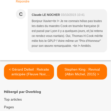
Répondre
C
Claude LE NOCHER
03/10/2015 10:41
Bonjour Xavier<br /> Je ne connais hélas pas toutes
les dates du maestro Cook en tournée française (il
est passé par Lyon il y a quelques jours, et j'ai retenu
ce rendez-vous nantais). Oui, Thomas H.Cook mérite
mille fois le GPLP ! Voire même un "Prix d'Honneur"
pour son œuvre remarquable. <br /> Amitiés.
< Gérard Delteil : Retraite
Stephen King : Revival
anticipée (Fleuve Noir,
(Albin Michel, 2015) >
2003)
Hébergé par Overblog
Top articles
Pages