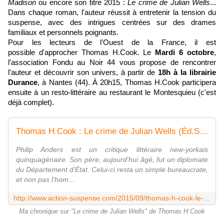
Madison
ou encore son titre 2015 :
Le crime de Julian Wells
...
Dans chaque roman, l'auteur réussit à entretenir la tension du
suspense, avec des intrigues centrées sur des drames
familiaux et personnels poignants.
Pour les lecteurs de l'Ouest de la France, il est
possible d'approcher Thomas H.Cook. Le
Mardi 6 octobre
,
l'association Fondu au Noir 44 vous propose de rencontrer
l'auteur et découvrir son univers, à partir de
18h à la librairie
Durance
,
à Nantes (44). À
20h15,
Thomas H.Cook participera
ensuite à un resto
-littéraire
au restaurant le Montesquieu (
c'est
déjà
complet).
Thomas H.Cook : Le crime de Julian Wells (Éd.Seuil, 2015) - Le blog de Claude LE NOCHER
Philip Anders est un critique littéraire new-yorkais
quinquagénaire. Son père, aujourd'hui âgé, fut un diplomate
du Département d'État. Celui-ci resta un simple bureaucrate,
et non pas l'hom...
http://www.action-suspense.com/2015/09/thomas-h-cook-le-crime-de-julian-wells-ed-seuil-2015.html
Ma chronique sur "Le crime de Julian Wells" de Thomas H.Cook