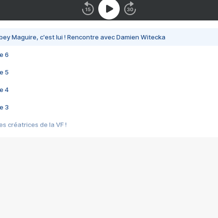
bey Maguire, c'est lui ! Rencontre avec Damien Witecka
e 6
e 5
e 4
e 3
s créatrices de la VF !
e 2
e 1
e Mektoub My Love arrive enfin ! Rencontre avec Shaïn Boumedine et Sal
i : après Toni en famille
elle réalise le bouleversant Dites lui que je l'aime