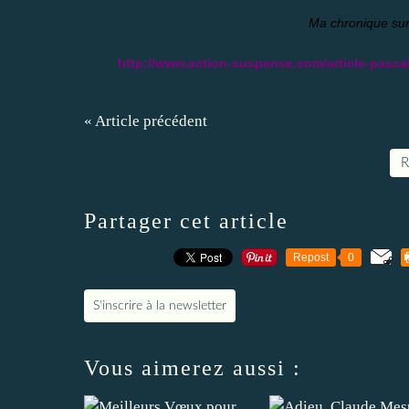
Ma chronique sur
http://www.action-suspense.com/article-pascal-
« Article précédent
R
Partager cet article
Repost
0
S'inscrire à la newsletter
Vous aimerez aussi :