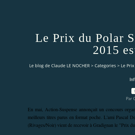
Le Prix du Polar 
2015 est
Le blog de Claude LE NOCHER
>
Categories
>
Le Prix
In
Par 
En mai, Action-Suspense annonçait un concours organi
meilleurs titres parus en format poche. L'ami
Pascal De
(Rivages/Noir) vient de recevoir à Gradignan le "Prix 