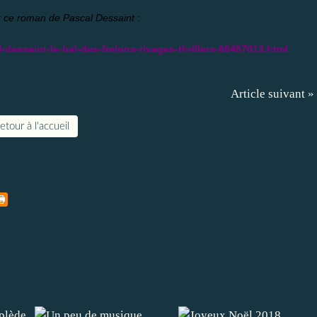
 ce roman de Pascal Dessaint :
dessaint-le-bal-des-frelons-rivages-thrillers-66487013.html
Article suivant »
etour à l'accueil