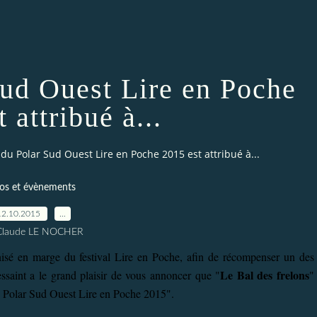
Sud Ouest Lire en Poche
 attribué à...
 du Polar Sud Ouest Lire en Poche 2015 est attribué à...
fos et évènements
12.10.2015
…
Claude LE NOCHER
sé en marge du festival Lire en Poche, afin de récompenser un des
Le Bal des frelons
ssaint a le grand plaisir de vous annoncer que "
"
du Polar Sud Ouest Lire en Poche 2015".