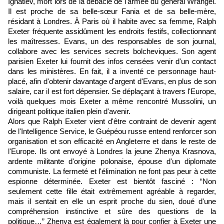
Ignatiev, mort lors de la débâcle de l'armée du général Wrangel.
Il est proche de sa belle-sœur Fania et de sa belle-mère,
résidant à Londres. À Paris où il habite avec sa femme, Ralph
Exeter fréquente assidûment les endroits festifs, collectionnant
les maîtresses. Evans, un des responsables de son journal,
collabore avec les services secrets bolcheviques. Son agent
parisien Exeter lui fournit des infos censées venir d'un contact
dans les ministères. En fait, il a inventé ce personnage haut-
placé, afin d'obtenir davantage d'argent d'Evans, en plus de son
salaire, car il est fort dépensier. Se déplaçant à travers l'Europe,
voilà quelques mois Exeter a même rencontré Mussolini, un
dirigeant politique italien plein d'avenir.
Alors que Ralph Exeter vient d'être contraint de devenir agent
de l'Intelligence Service, le Guépéou russe entend renforcer son
organisation et son efficacité en Angleterre et dans le reste de
l'Europe. Ils ont envoyé à Londres la jeune Zhenya Krasnova,
ardente militante d'origine polonaise, épouse d'un diplomate
communiste. La fermeté et l'élimination ne font pas peur à cette
espionne déterminée. Exeter est bientôt fasciné : “Non
seulement cette fille était extrêmement agréable à regarder,
mais il sentait en elle un esprit proche du sien, doué d'une
compréhension instinctive et sûre des questions de la
politique…” Zhenya est également là pour confier à Exeter une