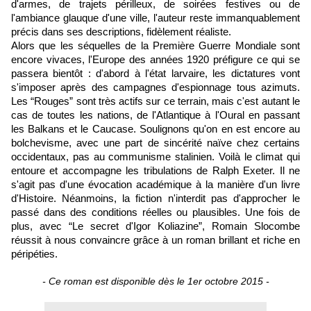
d'armes, de trajets périlleux, de soirées festives ou de
l'ambiance glauque d'une ville, l'auteur reste immanquablement
précis dans ses descriptions, fidèlement réaliste.
Alors que les séquelles de la Première Guerre Mondiale sont
encore vivaces, l'Europe des années 1920 préfigure ce qui se
passera bientôt : d'abord à l'état larvaire, les dictatures vont
s'imposer après des campagnes d'espionnage tous azimuts.
Les “Rouges” sont très actifs sur ce terrain, mais c'est autant le
cas de toutes les nations, de l'Atlantique à l'Oural en passant
les Balkans et le Caucase. Soulignons qu'on en est encore au
bolchevisme, avec une part de sincérité naïve chez certains
occidentaux, pas au communisme stalinien. Voilà le climat qui
entoure et accompagne les tribulations de Ralph Exeter. Il ne
s'agit pas d'une évocation académique à la manière d'un livre
d'Histoire. Néanmoins, la fiction n'interdit pas d'approcher le
passé dans des conditions réelles ou plausibles. Une fois de
plus, avec “Le secret d'Igor Koliazine”, Romain Slocombe
réussit à nous convaincre grâce à un roman brillant et riche en
péripéties.
- Ce roman est disponible dès le 1er octobre 2015 -