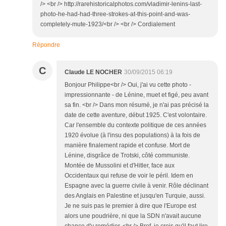
/> <br /> http://rarehistoricalphotos.com/vladimir-lenins-last-
photo-he-had-had-three-strokes-at-this-point-and-was-
completely-mute-1923/<br /> <br /> Cordialement
Répondre
C
Claude LE NOCHER
30/09/2015 06:19
Bonjour Philippe<br /> Oui, j'ai vu cette photo -
impressionnante - de Lénine, muet et figé, peu avant
sa fin. <br /> Dans mon résumé, je n'ai pas précisé la
date de cette aventure, début 1925. C'est volontaire.
Car l'ensemble du contexte politique de ces années
1920 évolue (à l'insu des populations) à la fois de
manière finalement rapide et confuse. Mort de
Lénine, disgrâce de Trotski, côté communiste.
Montée de Mussolini et d'Hitler, face aux
Occidentaux qui refuse de voir le péril. Idem en
Espagne avec la guerre civile à venir. Rôle déclinant
des Anglais en Palestine et jusqu'en Turquie, aussi.
Je ne suis pas le premier à dire que l'Europe est
alors une poudrière, ni que la SDN n'avait aucune