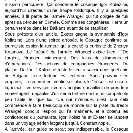
mission particulière. Ça concerne le cosaque Igor Koliazine,
aujourd'hui directeur d'une troupe folklorique. Il y a quelques
années, il fit partie de l'armée Wrangel, qui fut obligée de fuir
après sa déroute en Crimée. Comme ses congénères, il erra un
certain temps dans les Balkans avant de se stabiliser.
Sous prétexte d'un article, Exeter gagne la sympathie d'Igor
Koliazine. Lors d'une soirée arrosée, le Cosaque confirme au
journaliste-espion la rumeur qui a excité la curiosité de Zhenya
Krasnova. Le “trésor” de l'armée Wrangel existe bien : “De
l'argent, étranger uniquement. Des kilos de diamants et
d'émeraudes. Des actions de compagnies étrangères. Du
platine. De l'or...” Koliazine reste le seul à savoir dans quel coin
de Bulgarie cette fortune est enterrée. Sans pouvoir s'en
emparer, il a récemment vérifié sur place, le “trésor” est encore
là, intact. Les services secrets anglais surveillent de près leur
nouvel agent, capables d'utiliser la torture contre un compatriote
peu fiable tel que lui. “Ce qui m'ennuie, c'est que cela
commence à faire beaucoup de monde sur la piste du trésor
Wrangel” conclut l'espion qui l'a malmené, et a obtenu les
confidences du journaliste. Igor Koliazine et Exeter se lancent
dans un voyage aérien fatigant jusqu'à Constantinople.
À l'arrivée, leur guide ne serait pas indispensable, le Cosaque