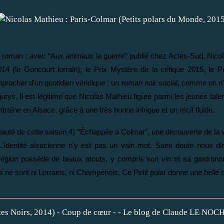
 roman : avec “Aux animaux la guerre” publié chez Actes-Sud, Nicolas
14 (le Goncourt lorrain), le Prix Mystère de la critique 2015, le
procher d'un quotidien véridique : un roman noir social, comme on n'e
s jurys. Il est légitime que Nicolas Mathieu figure parmi les jeunes tal
raîne en Alsace, grâce à une très bonne intrigue et un récit fluide.
veauté de cette saison 4) “Échappée à Colmar”, une découverte de la vill
 L'identité alsacienne n'y est pas un vain mot. Sans doute nous dira
région possède de beaux atouts, y compris son vin et sa gastronom
e sont ni Lorrains, ni Champenois. Ce Petit polar donne une belle oc