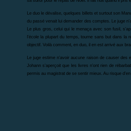
sa sœur pour le repas de Noël. Il fait nuit quand il pr
Le duo le dévalise, quelques billets et surtout son Man
du passé venait lui demander des comptes. Le juge n'a d'
Le plus gros, celui qui le menaça avec son fusil, s'a
l'école la plupart du temps, tourne sans but dans la r
objectif. Voilà comment, en duo, il en est arrivé aux b
Le juge estime n'avoir aucune raison de causer des ennu
Johann s'aperçoit que les livres n'ont rien de rébarba
permis au magistrat de se sentir mieux. Au risque d'e