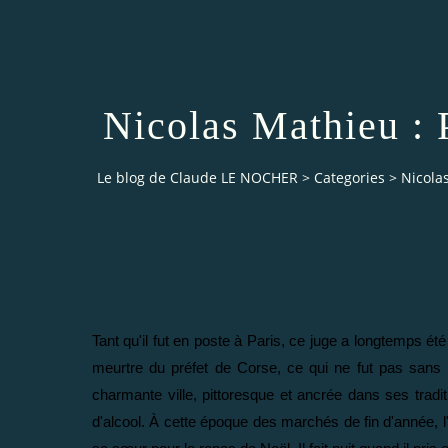
Nicolas Mathieu : 
Le blog de Claude LE NOCHER
>
Categories
>
Nicola
Tant qu'il fut en poste à Paris, ce juge a longtemps ét
meurtre du préfet de Corse, ce qui ne fut pas sans
charmante ville, pittoresque et ancrée dans ses trad
d'alcool. À cette époque des marchés de fin d'année, l