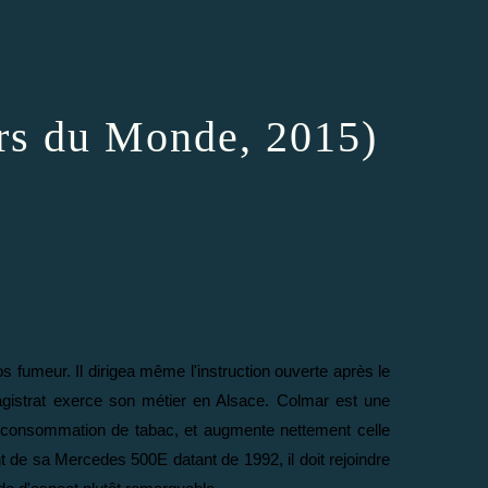
ars du Monde, 2015)
s fumeur. Il dirigea même l'instruction ouverte après le
gistrat exerce son métier en Alsace. Colmar est une
sa consommation de tabac, et augmente nettement celle
t de sa Mercedes 500E datant de 1992, il doit rejoindre