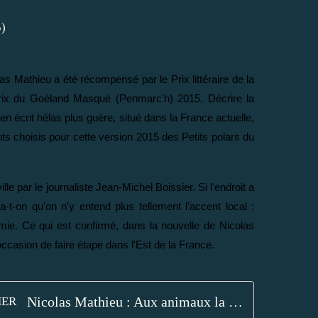
 Mathieu a été récompensé par le Prix littéraire de la
 Prix du Goéland Masqué (Penmarc'h) 2015. Décrire la
n écrit hélas plus guère, situé dans la France actuelle,
ents choisis pour cette version 2015 des Petits polars du
e par le journaliste Jean-Michel Boissier. Si l'endroit a
-t-on qu'on n'y entend plus tellement l'accent local :
ie. Ce qui est confirmé, dans la nouvelle de Nicolas
casion de faire étape dans l'Est de la France.
Nicolas Mathieu : Aux animaux la guerre (Actes Noirs, 2014) - Coup de cœur - - Le blog de Claude LE NOCHER