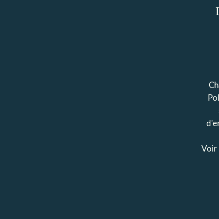
Cha
Pol
d'e
Voir 