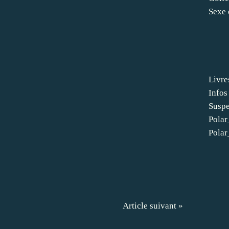
Sexe 
Livre
Infos
Suspe
Pola
Pola
Article suivant »