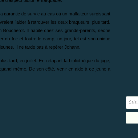
ude d'aspect plutôt remarquable.
 sa garantie de survie au cas où un malfaiteur surgissant
raient l'aider à retrouver les deux braqueurs, plus tard.
nn Boucherot. Il habite chez ses grands-parents, sèche
 du fric et foutre le camp, un jour, tel est son unique
jeunes. Il ne tarde pas à repérer Johann.
s tard, en juillet. En retapant la bibliothèque du juge,
ité, quand même. De son côté, venir en aide à ce jeune a