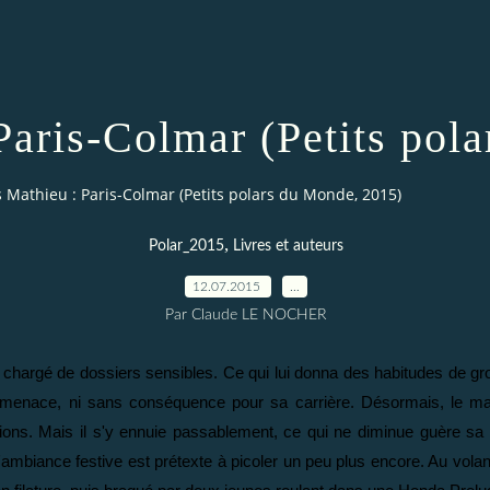
Paris-Colmar (Petits pol
s Mathieu : Paris-Colmar (Petits polars du Monde, 2015)
,
Polar_2015
Livres et auteurs
12.07.2015
…
Par Claude LE NOCHER
é chargé de dossiers sensibles. Ce qui lui donna des habitudes de gro
 menace, ni sans conséquence pour sa carrière. Désormais, le ma
itions. Mais il s'y ennuie passablement, ce qui ne diminue guère 
'ambiance festive est prétexte à picoler un peu plus encore. Au volan