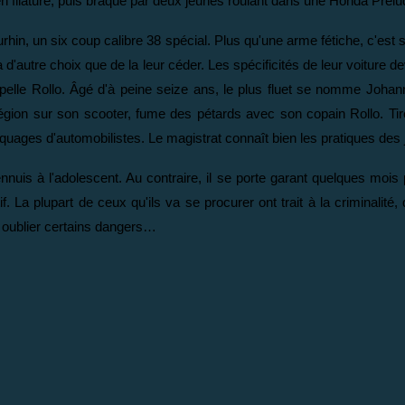
is en filature, puis braqué par deux jeunes roulant dans une Honda Prel
urhin, un six coup calibre 38 spécial. Plus qu'une arme fétiche, c'est
autre choix que de la leur céder. Les spécificités de leur voiture dev
ppelle Rollo. Âgé d'à peine seize ans, le plus fluet se nomme Joha
égion sur son scooter, fume des pétards avec son copain Rollo. Tirer
raquages d'automobilistes. Le magistrat connaît bien les pratiques des 
is à l'adolescent. Au contraire, il se porte garant quelques mois plu
tif. La plupart de ceux qu'ils va se procurer ont trait à la criminal
n oublier certains dangers…