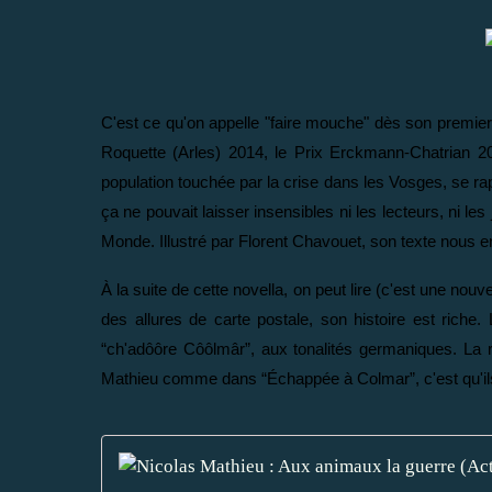
C'est ce qu'on appelle "faire mouche" dès son premier
Roquette (Arles) 2014, le Prix Erckmann-Chatrian 20
population touchée par la crise dans les Vosges, se rap
ça ne pouvait laisser insensibles ni les lecteurs, ni le
Monde. Illustré par Florent Chavouet, son texte nous ent
À la suite de cette novella, on peut lire (c'est une nou
des allures de carte postale, son histoire est riche.
“ch'adôôre Côôlmâr”, aux tonalités germaniques. La 
Mathieu comme dans “Échappée à Colmar”, c'est qu'ils n