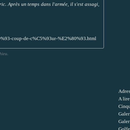
ic. Après un temps dans l'armée, il s'est assagi,
E2%80%93-coup-de-c%C5%93ur-%E2%80%93.html
hieu.
Adres
A lir
Cinqu
Galer
Galer
Golfe