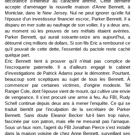
décoratrice d'intérieur au caractère affirmé. Cette dernière
accepte d'aménager la nouvelle maison d'Anne Bennett, à
Montclair, dans le New Jersey. Nul ne peut ignorer qu'elle fut
l'épouse d'un investisseur financier escroc, Parker Bennett. Il a
disparu en mer suite au naufrage de son voilier, il y a deux ans,
au moment où les preuves de ses méfaits étaient avérées.
Parker Bennett, qui aurait soixante-seize ans aujourd'hui, a
détourné cinq millions de dollars. Si son fils Eric a remboursé ce
qu'il pouvait de cette dette, l'essentiel du pactole reste caché
quelque part.
Eric Bennett tient à prouver qu'il n'était pas complice de
l'escroquerie paternelle. Il a d'ailleurs engagé le cabinet
d'investigations de Patrick Adams pour le démontrer. Pourtant,
beaucoup sont sceptiques au sujet de tous les Bennett. À
commencer par certaines victimes, d'origine modeste. Tel
Ranger Cole, dont l'épouse vient de mourir, qui cultive une envie
de vengeance. Il s'est procuré une arme à feu. Au FBI, Rudy
Schell continue depuis deux ans à mener l'enquête. Ce qui se
traduit bientôt par l'inculpation de la secrétaire de Parker
Bennett. Sans doute Eleanor Becker fut-il bien trop naïve,
fascinée par son patron, mais elle ne mesurait pas l'arnaque.
Sous un faux nom, l'agent du FBI Jonathan Pierce s'est installé
dans la maison voisine de chez Anne Bennett, surveillant ses