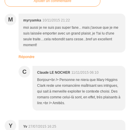
Ajouter un commentaire
M
myryamka
10/11/2015 21:22
moi aussi je ne suis pas super fane... mais j'avoue que je me
suis laissée emporter avec un grand plaisir, je 'l'ai lu d'une
seule traite....cela rebondit sans cesse...bref un excellent
moment!
Répondre
C
Claude LE NOCHER
11/11/2015 06:10
Bonjour<br /> Personne ne niera que Mary Higgins
Clark reste une romancière maîtrisant ses intrigues,
qui sait à merveille exploiter le contexte choisi. Des
romans comme celui-là sont, en effet, très plaisants à
lire.<br /> Amitiés.
Y
Yv
27/07/2015 16:25