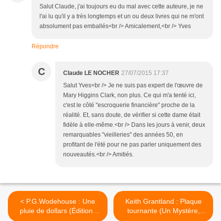
Salut Claude, j'ai toujours eu du mal avec cette auteure, je ne
l'ai lu qu'il y a très longtemps et un ou deux livres qui ne m'ont
absolument pas emballés<br /> Amicalement,<br /> Yves
Répondre
C
Claude LE NOCHER
27/07/2015 17:37
Salut Yves<br /> Je ne suis pas expert de l'œuvre de
Mary Higgins Clark, non plus. Ce qui m'a tenté ici,
c'est le côté "escroquerie financière" proche de la
réalité. Et, sans doute, de vérifier si cette dame était
fidèle à elle-même.<br /> Dans les jours à venir, deux
remarquables "vieilleries" des années 50, en
profitant de l'été pour ne pas parler uniquement des
nouveautés.<br /> Amitiés.
< P.G.Wodehouse : Une
Keith Grantland : Plaque
pluie de dollars (Éditions
tournante (Un Mystère,
10-18)
1958) >