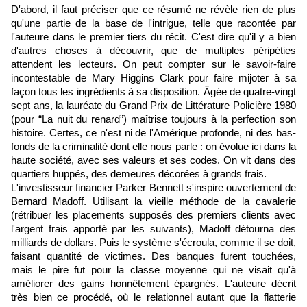
D'abord, il faut préciser que ce résumé ne révèle rien de plus
qu'une partie de la base de l'intrigue, telle que racontée par
l'auteure dans le premier tiers du récit. C'est dire qu'il y a bien
d'autres choses à découvrir, que de multiples péripéties
attendent les lecteurs. On peut compter sur le savoir-faire
incontestable de Mary Higgins Clark pour faire mijoter à sa
façon tous les ingrédients à sa disposition. Âgée de quatre-vingt
sept ans, la lauréate du Grand Prix de Littérature Policière 1980
(pour “La nuit du renard”) maîtrise toujours à la perfection son
histoire. Certes, ce n'est ni de l'Amérique profonde, ni des bas-
fonds de la criminalité dont elle nous parle : on évolue ici dans la
haute société, avec ses valeurs et ses codes. On vit dans des
quartiers huppés, des demeures décorées à grands frais.
L'investisseur financier Parker Bennett s'inspire ouvertement de
Bernard Madoff. Utilisant la vieille méthode de la cavalerie
(rétribuer les placements supposés des premiers clients avec
l'argent frais apporté par les suivants), Madoff détourna des
milliards de dollars. Puis le système s'écroula, comme il se doit,
faisant quantité de victimes. Des banques furent touchées,
mais le pire fut pour la classe moyenne qui ne visait qu'à
améliorer des gains honnêtement épargnés. L'auteure décrit
très bien ce procédé, où le relationnel autant que la flatterie