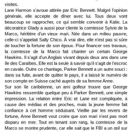
visites.
Lane Harmon s'avoue attirée par Eric Bennett. Malgré l'opinion
générale, elle accepte de dîner avec lui. Tous deux vont
beaucoup se rapprocher, ce qui semble convenir à Katie. La
décoratrice Glady a aussi pour cliente la comtesse Sylvie de la
Marco, héritière d'un vieux mari. Née dans un milieu pauvre,
celle-ci s'appelait Sally Chico. À vrai dire, elle n'est pas si sûre
de toucher la fortune de son époux. Pour financer ses travaux,
la comtesse de la Marco fait chanter un certain George
Hawkins. Il s'agit d'un Anglais vivant depuis deux ans dans une
île des Caraïbes. Elle est la seule à savoir qu'il s'agit de l'escroc
en cavale. Outre ce chantage, Parker Bennett a un autre souci :
dans sa fuite, avant de quitter le pays, il a laissé le numéro de
son compte en Suisse caché auprès de sa femme Anne.
Sur son île caribéenne, un ami golfeur trouve que George
Hawkins ressemble quelque peu à Parker Bennett, une simple
impression. La relation entre Eric et Lane est compliquée, à
cause des médias et des proches, mais la jeune femme fait
confiance à cet homme séduisant. Vieillie par les revers de
fortune, Anne Bennett veut croire que son mari n'est pas mort
disparu en mer. Tout en tenant son rang, la comtesse de la
Marco se montre prudente, car elle sait que le FBI a un œil sur