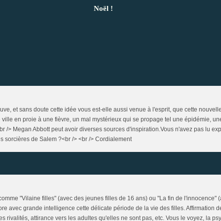
Noël !
uve, et sans doute cette idée vous est-elle aussi venue à l'esprit, que cette nouvelle
ille en proie à une fièvre, un mal mystérieux qui se propage tel une épidémie, un
.<br /> Megan Abbott peut avoir diverses sources d'inspiration.Vous n'avez pas lu exp
s sorcières de Salem ?<br /> <br /> Cordialement
omme "Vilaine filles" (avec des jeunes filles de 16 ans) ou "La fin de l'innocence" 
 avec grande intelligence cette délicate période de la vie des filles. Affirmation de
 rivalités, attirance vers les adultes qu'elles ne sont pas, etc. Vous le voyez, la ps