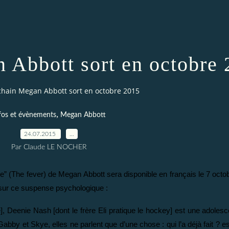
 Abbott sort en octobre
chain Megan Abbott sort en octobre 2015
,
fos et évènements
Megan Abbott
24.07.2015
…
Par Claude LE NOCHER
” (The fever) de Megan Abbott sera disponible en français le 7 octo
t sur ce suspense psychologique :
, Deenie Nash [dont le frère Eli pratique le hockey] est une adolesc
bby et Skye, elles ne parlent que d’une chose : qui l’a déjà fait ? es