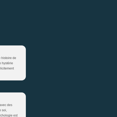
 histoire de
e hystérie
licitement
(avec des
 soi,
ychologie est