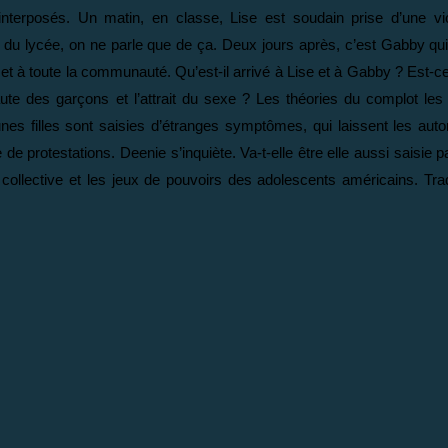
interposés. Un matin, en classe, Lise est soudain prise d’une vi
s du lycée, on ne parle que de ça. Deux jours après, c’est Gabby qu
e et à toute la communauté. Qu’est-il arrivé à Lise et à Gabby ? Est-c
te des garçons et l’attrait du sexe ? Les théories du complot le
unes filles sont saisies d’étranges symptômes, qui laissent les aut
 protestations. Deenie s’inquiète. Va-t-elle être elle aussi saisie pa
 collective et les jeux de pouvoirs des adolescents américains. Trad