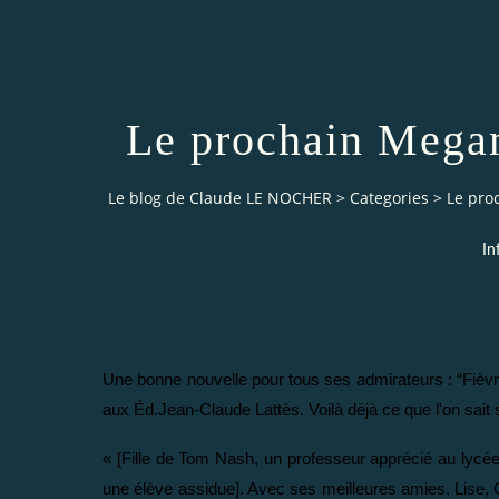
Le prochain Megan
Le blog de Claude LE NOCHER
>
Categories
>
Le pro
In
Une bonne nouvelle pour tous ses admirateurs : “Fièvre
aux Éd.Jean-Claude Lattès. Voilà déjà ce que l'on sai
« [Fille de Tom Nash, un professeur apprécié au lycée]
une élève assidue]. Avec ses meilleures amies, Lise, Ga