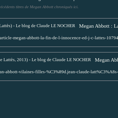
récédents titres de Megan Abbott chroniqués ici.
article-megan-abbott-la-fin-de-l-innocence-ed-j-c-lattes-1079
an-abbott-vilaines-filles-%C3%89d.jean-claude-latt%C3%A8s