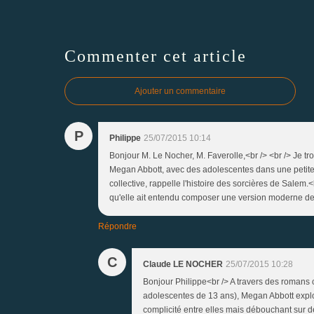
Commenter cet article
Ajouter un commentaire
P
Philippe
25/07/2015 10:14
Bonjour M. Le Nocher, M. Faverolle,<br /> <br /> Je tro
Megan Abbott, avec des adolescentes dans une petite v
collective, rappelle l'histoire des sorcières de Salem
qu'elle ait entendu composer une version moderne de
Répondre
C
Claude LE NOCHER
25/07/2015 10:28
Bonjour Philippe<br /> A travers des romans c
adolescentes de 13 ans), Megan Abbott explore
complicité entre elles mais débouchant sur des