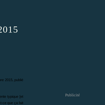
 2015
bre 2015, publié
Publicité
ente typique [et
t-ce que ça fait