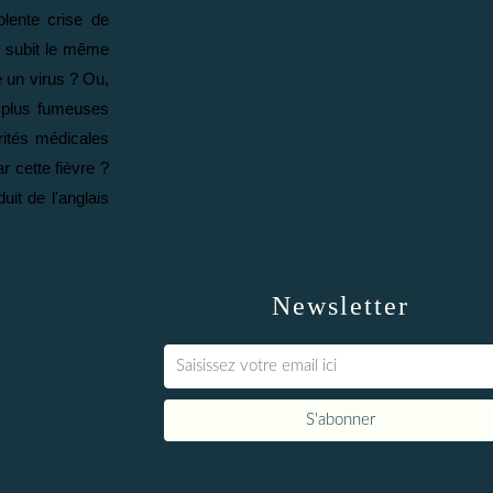
olente crise de
i subit le même
e un virus ? Ou,
s plus fumeuses
orités médicales
r cette fièvre ?
uit de l'anglais
Newsletter