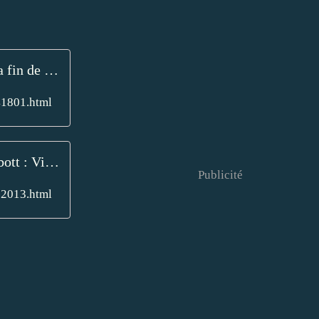
Megan Abbott : La fin de l'innocence (Ed.J.C.Lattès) - Le blog de Claude LE NOCHER
41801.html
Megan Abbott : Vilaines filles (Éd.Jean-Claude Lattès, 2013) - Le blog de Claude LE NOCHER
Publicité
-2013.html