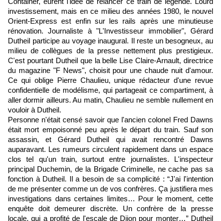
Container, eurent l'idée de relancer ce train de légende. Lourd
investissement, mais en ce milieu des années 1980, le nouvel
Orient-Express est enfin sur les rails après une minutieuse
rénovation. Journaliste à "L'Investisseur immobilier", Gérard
Dutheil participe au voyage inaugural. Il reste un besogneux, au
milieu de collègues de la presse nettement plus prestigieux.
C'est pourtant Dutheil que la belle Lise Claire-Arnault, directrice
du magazine "F News", choisit pour une chaude nuit d'amour.
Ce qui oblige Pierre Chaulieu, unique rédacteur d'une revue
confidentielle de modélisme, qui partageait ce compartiment, à
aller dormir ailleurs. Au matin, Chaulieu ne semble nullement en
vouloir à Dutheil.
Personne n'était censé savoir que l'ancien colonel Fred Dawns
était mort empoisonné peu après le départ du train. Sauf son
assassin, et Gérard Dutheil qui avait rencontré Dawns
auparavant. Les rumeurs circulent rapidement dans un espace
clos tel qu'un train, surtout entre journalistes. L'inspecteur
principal Duchemin, de la Brigade Criminelle, ne cache pas sa
fonction à Dutheil. Il a besoin de sa complicité : “J'ai l'intention
de me présenter comme un de vos confrères. Ça justifiera mes
investigations dans certaines limites… Pour le moment, cette
enquête doit demeurer discrète. Un confrère de la presse
locale, qui a profité de l'escale de Dijon pour monter…” Dutheil