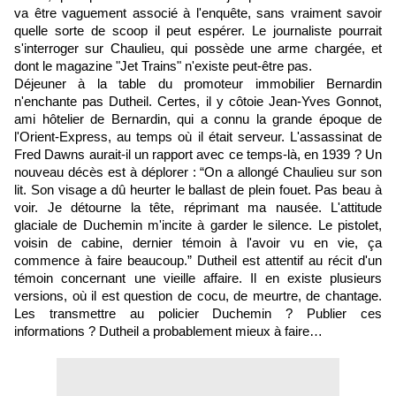
va être vaguement associé à l'enquête, sans vraiment savoir
quelle sorte de scoop il peut espérer. Le journaliste pourrait
s'interroger sur Chaulieu, qui possède une arme chargée, et
dont le magazine "Jet Trains" n'existe peut-être pas.
Déjeuner à la table du promoteur immobilier Bernardin
n'enchante pas Dutheil. Certes, il y côtoie Jean-Yves Gonnot,
ami hôtelier de Bernardin, qui a connu la grande époque de
l'Orient-Express, au temps où il était serveur. L'assassinat de
Fred Dawns aurait-il un rapport avec ce temps-là, en 1939 ? Un
nouveau décès est à déplorer : “On a allongé Chaulieu sur son
lit. Son visage a dû heurter le ballast de plein fouet. Pas beau à
voir. Je détourne la tête, réprimant ma nausée. L'attitude
glaciale de Duchemin m'incite à garder le silence. Le pistolet,
voisin de cabine, dernier témoin à l'avoir vu en vie, ça
commence à faire beaucoup.” Dutheil est attentif au récit d'un
témoin concernant une vieille affaire. Il en existe plusieurs
versions, où il est question de cocu, de meurtre, de chantage.
Les transmettre au policier Duchemin ? Publier ces
informations ? Dutheil a probablement mieux à faire…