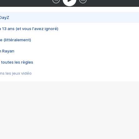
 DayZ
 a 13 ans (et vous l'avez ignoré)
e (littéralement)
im Rayan
 toutes les règles
s les jeux vidéo
us choquant de Rockstar ? - Le scandale BULLY
e plus moche de Steam
du RÊVE tourne au CAUCHEMAR
pendant 8 heures
it… à tort