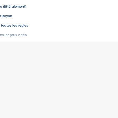
e (littéralement)
im Rayan
 toutes les règles
s les jeux vidéo
us choquant de Rockstar ? - Le scandale BULLY
e plus moche de Steam
du RÊVE tourne au CAUCHEMAR
pendant 8 heures
it… à tort
umiliés par un jeu vidéo
ire - Final Fantasy 8
ti un empire - Age of Empires