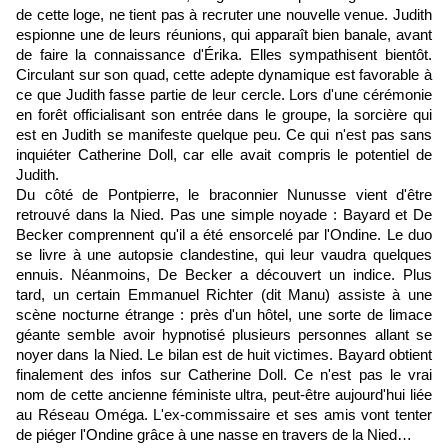
de cette loge, ne tient pas à recruter une nouvelle venue. Judith
espionne une de leurs réunions, qui apparaît bien banale, avant
de faire la connaissance d'Érika. Elles sympathisent bientôt.
Circulant sur son quad, cette adepte dynamique est favorable à
ce que Judith fasse partie de leur cercle. Lors d'une cérémonie
en forêt officialisant son entrée dans le groupe, la sorcière qui
est en Judith se manifeste quelque peu. Ce qui n'est pas sans
inquiéter Catherine Doll, car elle avait compris le potentiel de
Judith.
Du côté de Pontpierre, le braconnier Nunusse vient d'être
retrouvé dans la Nied. Pas une simple noyade : Bayard et De
Becker comprennent qu'il a été ensorcelé par l'Ondine. Le duo
se livre à une autopsie clandestine, qui leur vaudra quelques
ennuis. Néanmoins, De Becker a découvert un indice. Plus
tard, un certain Emmanuel Richter (dit Manu) assiste à une
scène nocturne étrange : près d'un hôtel, une sorte de limace
géante semble avoir hypnotisé plusieurs personnes allant se
noyer dans la Nied. Le bilan est de huit victimes. Bayard obtient
finalement des infos sur Catherine Doll. Ce n'est pas le vrai
nom de cette ancienne féministe ultra, peut-être aujourd'hui liée
au Réseau Oméga. L'ex-commissaire et ses amis vont tenter
de piéger l'Ondine grâce à une nasse en travers de la Nied…