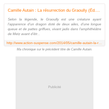
Camille Autain : La résurrection du Graoully (Éd.Serpenoise, 2014) - Le blog de Claude LE NOCHER
Selon la légende, le Graoully est une créature ayant
l'apparence d'un dragon doté de deux ailes, d'une longue
queue et de pattes griffues, vivant jadis dans l'amphithéâtre
de Metz avant d'êtr...
http://www.action-suspense.com/2014/05/camille-autain-la-resurrection-du-graoully-ed-serpenoise-2014.html
Ma chronique sur le précédent titre de Camille Autain.
Publicité