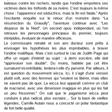
bateaux contre les rochers, tandis que l'ondine emportera ses
victimes dans les tréfonds de sa rivière. C'est toujours la même
chose : l'apparence est séductrice, mais la fin est fatale.” Après
l'excitante enquête sur le retour d'un monstre dans “La
résurrection du Graoully”, l'aventure continue avec “Les
disparus de la Nied”. Un second opus indépendant, où l'on
retrouve les personnages principaux du premier, toujours
intrépides, évoluant de manière officieuse.
Le commissaire retraité et son ami docteur sont prêts à
envisager les hypothèses les plus improbables, à braver
l'ondine maléfique. Mais c'est surtout le cas de Judith Page qui
offre un regain d'intérêt au sujet : à demi sorcière, elle doit
“apprivoiser son double”. Du moins, habitée par cet être
surnaturel incontrôlable, tentera-t-elle d'y parvenir. Par ailleurs, il
est question du mouvement wicca. Ici, il s'agit d'une version
plutôt soft, avec des femmes qui “veulent se libérer, mais elles
ne savent pas de quoi. La wicca leur apparaît comme un club
de macramé, avec une dimension magique en plus qui les fait
un peu frissonner.” On sait que le paganisme wicca peut
conduire à plus radical, plus sectaire… Sur la base de vieilles
légendes, Camille Autain nous a concocté un polar fantastique
de fort belle qualité.