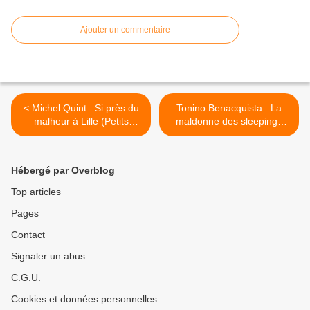
Ajouter un commentaire
< Michel Quint : Si près du
Tonino Benacquista : La
malheur à Lille (Petits
maldonne des sleepings
polars du monde, 2015)
(Série Noire, 1989) >
Hébergé par Overblog
Top articles
Pages
Contact
Signaler un abus
C.G.U.
Cookies et données personnelles