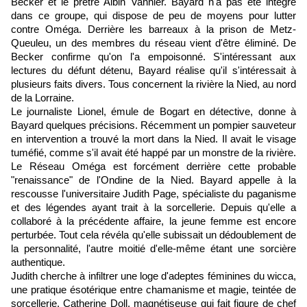
Becker et le prêtre Albin Vannier. Bayard n'a pas été intégré
dans ce groupe, qui dispose de peu de moyens pour lutter
contre Oméga. Derrière les barreaux à la prison de Metz-
Queuleu, un des membres du réseau vient d'être éliminé. De
Becker confirme qu'on l'a empoisonné. S'intéressant aux
lectures du défunt détenu, Bayard réalise qu'il s'intéressait à
plusieurs faits divers. Tous concernent la rivière la Nied, au nord
de la Lorraine.
Le journaliste Lionel, émule de Bogart en détective, donne à
Bayard quelques précisions. Récemment un pompier sauveteur
en intervention a trouvé la mort dans la Nied. Il avait le visage
tuméfié, comme s'il avait été happé par un monstre de la rivière.
Le Réseau Oméga est forcément derrière cette probable
"renaissance" de l'Ondine de la Nied. Bayard appelle à la
rescousse l'universitaire Judith Page, spécialiste du paganisme
et des légendes ayant trait à la sorcellerie. Depuis qu'elle a
collaboré à la précédente affaire, la jeune femme est encore
perturbée. Tout cela révéla qu'elle subissait un dédoublement de
la personnalité, l'autre moitié d'elle-même étant une sorcière
authentique.
Judith cherche à infiltrer une loge d'adeptes féminines du wicca,
une pratique ésotérique entre chamanisme et magie, teintée de
sorcellerie. Catherine Doll, magnétiseuse qui fait figure de chef