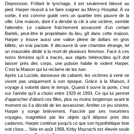
Dépression. Frôlant le lynchage, il est seulement blessé au
pied. Harper réussit à se faire soigner au Mercy Hospital. À sa
sortie, il est comme guidé vers un quartier très pauvre de la
ville. Une maison, dont il a dérobé la clé à une victime, semble
l'attendre. Le cadavre fraîchement assassiné d'un certain
Bartek, peut-être le propriétaire du lieu, gît dans cette maison.
Harper y trouve aussi une valise pleine de dollars en gros
billets, un vrai pactole. Il découvre là une chambre étrange, tel
un mausolée dédié à la mort de plusieurs femmes. Face à ces
noms féminins qu'il a tracés, aux objets hétéroclites qu'il doit
laisser près des corps, une pulsion habite le violent Harper.
C'est la Maison qui lui réclame de les tuer.
Après La Luciole, danseuse de cabaret, les victimes à venir ne
vivent pas uniquement à son époque. Grâce à la Maison, il
voyage à volonté dans le temps. Quand il ouvre la porte, c'est
sur l'année qu'il a choisi entre 1929 et 1993. Ce qui lui permet
d'approcher d'abord ces filles, plus ou moins longtemps avant le
moment où il a décidé de les assassiner. Arrêter ce jeu sinistre,
Harper y songe brièvement. Fasciné par ses meurtriers
voyages, magnétisé par les objets qu'il dépose près des
cadavres, Harper continue jusqu'à ce que son hypothétique liste
soit close… Née en août 1968, Kirby Mazrachi est élevée seule