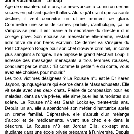
John Katzenbach
: "
Le loup
"
Âgé de soixante-quatre ans, ce new-yorkais a connu un certain
succès en publiant quatre thrillers. Alors qu'il craint que sa santé
décline, il veut connaître un ultime moment de gloire.
Commettre une série de crimes parfaits, d'anthologie, ça ne
s'improvise pas. Il est marié à la secrétaire du directeur d'un
collège privé. Son épouse se mésestime elle-même, restant
admirative de son héros écrivain. Ce dernier va s'inspirer du
Petit Chaperon Rouge pour son chef d'œuvre criminel, un conte
plus sanglant à l'origine. Il se baptise le grand Méchant Loup. Il
adresse des messages menaçants à trois femmes rousses,
concluant par ce mots : “Et comme la petite fille du conte, vous
avez été choisies pour mourir.”
Les trois victimes désignées ? La Rousse n°1 est le Dr Karen
Jayson, quinquagénaire qui exerce dans le Massachusetts. Elle
vit seule avec ses deux chats. Pleine de compassion pour les
malades, dans sa vie privée, elle aime jouer les humoristes sur
scène. La Rousse n°2 est Sarah Locksley, trente-trois ans.
Depuis un an, elle a abandonné son métier d'institutrice après
un drame familial. Dépressive, elle s'abrutit d'un mélange
d'alcool et de médicaments, vivant nue chez elle dans le
désordre. La Rousse n°3 est Jordan Ellis, dix-sept ans,
étudiante dans une école privée préparant à l'université. Depuis