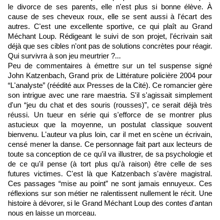
le divorce de ses parents, elle n'est plus si bonne élève. À
cause de ses cheveux roux, elle se sent aussi à l'écart des
autres. C'est une excellente sportive, ce qui plaît au Grand
Méchant Loup. Rédigeant le suivi de son projet, l'écrivain sait
déjà que ses cibles n'ont pas de solutions concrètes pour réagir.
Qui survivra à son jeu meurtrier ?...
Peu de commentaires à émettre sur un tel suspense signé
John Katzenbach, Grand prix de Littérature policière 2004 pour
“L'analyste” (réédité aux Presses de la Cité). Ce romancier gère
son intrigue avec une rare maestria. S'il s'agissait simplement
d'un “jeu du chat et des souris (rousses)”, ce serait déjà très
réussi. Un tueur en série qui s'efforce de se montrer plus
astucieux que la moyenne, un postulat classique souvent
bienvenu. L'auteur va plus loin, car il met en scène un écrivain,
censé mener la danse. Ce personnage fait part aux lecteurs de
toute sa conception de ce qu'il va illustrer, de sa psychologie et
de ce qu'il pense (à tort plus qu'à raison) être celle de ses
futures victimes. C'est là que Katzenbach s'avère magistral.
Ces passages “mise au point” ne sont jamais ennuyeux. Ces
réflexions sur son métier ne ralentissent nullement le récit. Une
histoire à dévorer, si le Grand Méchant Loup des contes d'antan
nous en laisse un morceau.