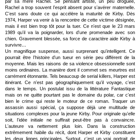
par sa mère Rachel. Se pensant artiste, un peu droguée,
Rachel a trop souvent l'esprit absent pour s'avérer maternelle.
C'est sans doute ce qui accélère la maturité de Kirby. Dès
1974, Harper va venir à la rencontre de cette victime désignée,
mais il est bien trop tôt pour la tuer. Ce n'est que le 23 mars
1989 qu'il va la poignarder, lors d'une promenade avec son
chien. Gravement blessée, sa force de caractère aide Kirby à
survivre…
Un magnifique suspense, aussi surprenant qu'intelligent. Ce
pourrait être l'histoire d'un tueur en série peu différent de la
moyenne. Mais les raisons de sa violence obsessionnelle sont
moins ordinaires. La manière dont il commet ses meurtres est
carrément étonnante. Tels beaucoup de serial killers, Harper est
itinérant. Ce n'est pas géographiquement qu'il voyage, c'est
dans le temps. Un postulat issu de la littérature Fantastique
mais on ne quitte pourtant pas le domaine du polar, car c'est
bien le crime qui reste le moteur de ce roman. Traquer un
assassin aussi spécial, ça suppose déjà une multitude de
situations complexes pour la jeune Kirby. Pour originale qu'elle
soit, l'idée initiale ne suffirait peut-être pas à convaincre.
L'auteure va nettement plus loin. Dans la construction
extrêmement habile du récit, dont Harper et Kirby constituent
les deux lignes principales. Surtout, c'est un vrai portrait de